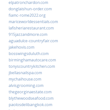
elpatronchardon.com
donglaishun-order.com
fiamc-rome2022.org
mariceworldessentials.com
lafisheriarestaurant.com
915jazzandmore.com
aguadulce-countryfair.com
jakehovis.com
bosswingsduluth.com
birminghamautocare.com
tonyscountrykitchen.com
jbellasnailspa.com
mychaihouse.com
alvisgrooming.com
thegeorginaestate.com
blythewoodseafood.com
paolosdelibangkok.com