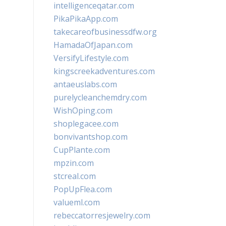
intelligenceqatar.com
PikaPikaApp.com
takecareofbusinessdfw.org
HamadaOfJapan.com
VersifyLifestyle.com
kingscreekadventures.com
antaeuslabs.com
purelycleanchemdry.com
WishOping.com
shoplegacee.com
bonvivantshop.com
CupPlante.com
mpzin.com
stcreal.com
PopUpFlea.com
valueml.com
rebeccatorresjewelry.com