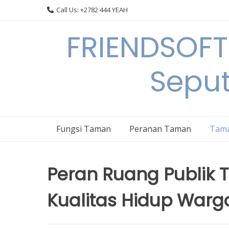
Skip
Call Us: +2782 444 YEAH
to
content
FRIENDSOFT
Sepu
Fungsi Taman
Peranan Taman
Tama
Peran Ruang Publik
Kualitas Hidup Warg