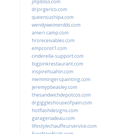
jmpbliss.com
drjorgerico.com
queensushipa.com
wendyweimerdds.com
ameri-camp.com
hrsreceivables.com
empconst1.com
cinderella-support.com
bigpinkrestaurant.com
inspirehuahin.com
memmingerspainting.com
jeremypbeasley.com
thesandwichdepotcos.com
drgiggleshouseofpain.com
hotflashdesigns.com
garagenadeau.com
lifestylechauffeurservice.com
EverNewNails.com