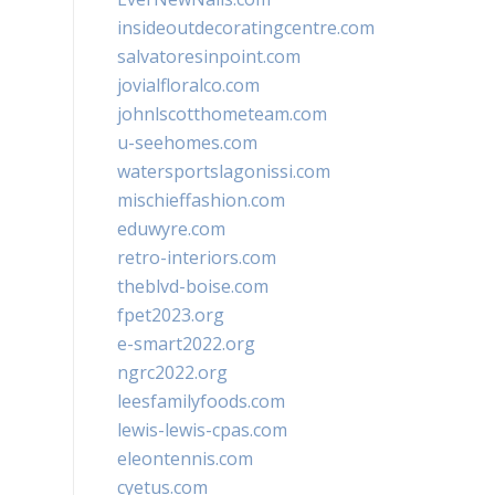
insideoutdecoratingcentre.com
salvatoresinpoint.com
jovialfloralco.com
johnlscotthometeam.com
u-seehomes.com
watersportslagonissi.com
mischieffashion.com
eduwyre.com
retro-interiors.com
theblvd-boise.com
fpet2023.org
e-smart2022.org
ngrc2022.org
leesfamilyfoods.com
lewis-lewis-cpas.com
eleontennis.com
cyetus.com