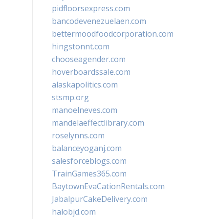
pidfloorsexpress.com
bancodevenezuelaen.com
bettermoodfoodcorporation.com
hingstonnt.com
chooseagender.com
hoverboardssale.com
alaskapolitics.com
stsmp.org
manoelneves.com
mandelaeffectlibrary.com
roselynns.com
balanceyoganj.com
salesforceblogs.com
TrainGames365.com
BaytownEvaCationRentals.com
JabalpurCakeDelivery.com
halobjd.com