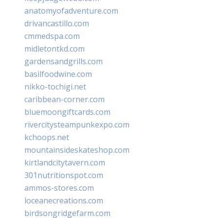
anatomyofadventure.com
drivancastillo.com
cmmedspa.com
midletontkd.com
gardensandgrills.com
basilfoodwine.com
nikko-tochigi.net
caribbean-corner.com
bluemoongiftcards.com
rivercitysteampunkexpo.com
kchoops.net
mountainsideskateshop.com
kirtlandcitytavern.com
301nutritionspot.com
ammos-stores.com
loceanecreations.com
birdsongridgefarm.com