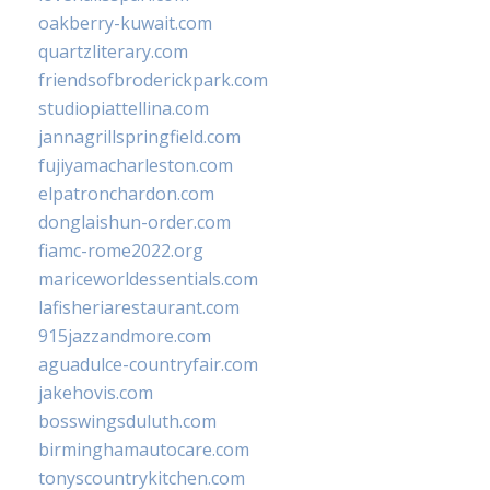
oakberry-kuwait.com
quartzliterary.com
friendsofbroderickpark.com
studiopiattellina.com
jannagrillspringfield.com
fujiyamacharleston.com
elpatronchardon.com
donglaishun-order.com
fiamc-rome2022.org
mariceworldessentials.com
lafisheriarestaurant.com
915jazzandmore.com
aguadulce-countryfair.com
jakehovis.com
bosswingsduluth.com
birminghamautocare.com
tonyscountrykitchen.com