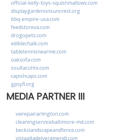
official-kelly-toys-squishmallows.com
displaygardenonsuncrest.org
bbq-empire-usa.com
feedstoreva.com
drogopets.com
ediblechalk.com
tabletennisnearme.com
oaksofa.com
soultacohtx.com
capishcaps.com
gpsyfl.org
MEDIA PARTNER III
vwrepairarlington.com
cleaningservicebaltimore-md.com
beckslandscapeandfence.com
vistaaltadelveramendi.com