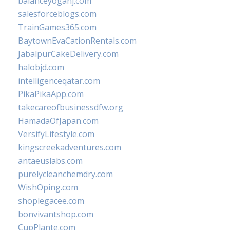
balanceyoganj.com
salesforceblogs.com
TrainGames365.com
BaytownEvaCationRentals.com
JabalpurCakeDelivery.com
halobjd.com
intelligenceqatar.com
PikaPikaApp.com
takecareofbusinessdfw.org
HamadaOfJapan.com
VersifyLifestyle.com
kingscreekadventures.com
antaeuslabs.com
purelycleanchemdry.com
WishOping.com
shoplegacee.com
bonvivantshop.com
CupPlante.com