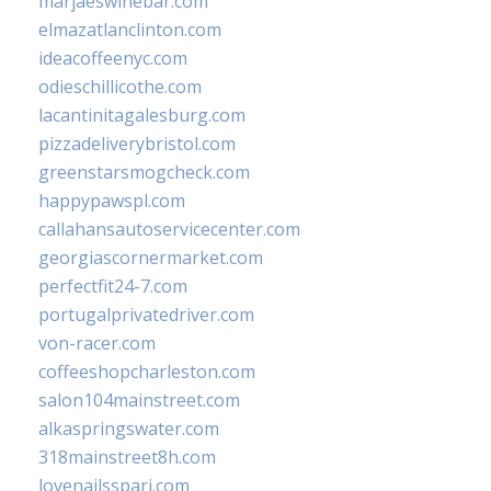
marjaeswinebar.com
elmazatlanclinton.com
ideacoffeenyc.com
odieschillicothe.com
lacantinitagalesburg.com
pizzadeliverybristol.com
greenstarsmogcheck.com
happypawspl.com
callahansautoservicecenter.com
georgiascornermarket.com
perfectfit24-7.com
portugalprivatedriver.com
von-racer.com
coffeeshopcharleston.com
salon104mainstreet.com
alkaspringswater.com
318mainstreet8h.com
lovenailsspari.com