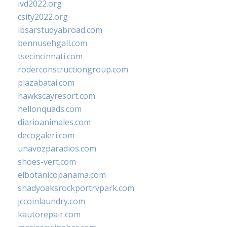
ivd2022.org
csity2022.org
ibsarstudyabroad.com
bennusehgall.com
tsecincinnati.com
roderconstructiongroup.com
plazabatai.com
hawkscayresort.com
hellonquads.com
diarioanimales.com
decogaleri.com
unavozparadios.com
shoes-vert.com
elbotanicopanama.com
shadyoaksrockportrvpark.com
jccoinlaundry.com
kautorepair.com