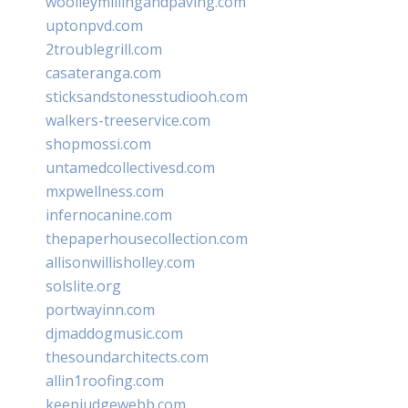
woolleymillingandpaving.com
uptonpvd.com
2troublegrill.com
casateranga.com
sticksandstonesstudiooh.com
walkers-treeservice.com
shopmossi.com
untamedcollectivesd.com
mxpwellness.com
infernocanine.com
thepaperhousecollection.com
allisonwillisholley.com
solslite.org
portwayinn.com
djmaddogmusic.com
thesoundarchitects.com
allin1roofing.com
keepjudgewebb.com