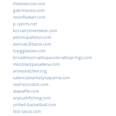
theloverose.com
gabriovoice.com
resinflowart.com
p-sports.net
korsairstreetwear.com
petshopallston.com
avenue26tacos.com
topgglasses.com
broadmoornailsspacoloradosprings.com
missblackpasadena.com
anneskitchen.org
valenciamarketytaqueria.com
reefrecordsllc.com
alawaffle.com
aryouthfishing.com
united-basketball.com
tios-tacos.com