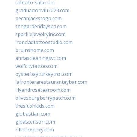
cafecito-satx.com
graduacionviu2023.com
pecanjackstogo.com
zengardendayspa.com
sparklejewelryinc.com
ironcladtattoostudio.com
bruinshome.com
annascleaningsvc.com
wolfcitytattoo.com
oysterbayturkeytrot.com
lafronterarestauranteybar.com
lilyandrosetearoom.com
olivesburgberrypatch.com
theslushkids.com
giobastian.com
glpascensori.com
rifloorepoxy.com