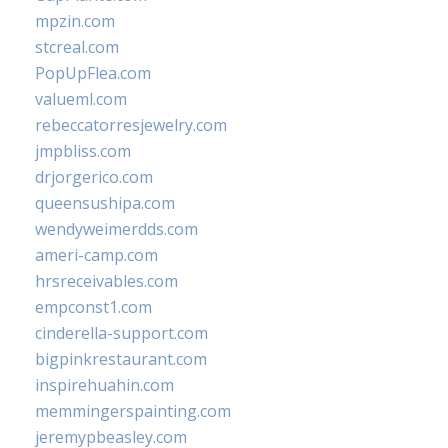
mpzin.com
stcreal.com
PopUpFlea.com
valueml.com
rebeccatorresjewelry.com
jmpbliss.com
drjorgerico.com
queensushipa.com
wendyweimerdds.com
ameri-camp.com
hrsreceivables.com
empconst1.com
cinderella-support.com
bigpinkrestaurant.com
inspirehuahin.com
memmingerspainting.com
jeremypbeasley.com