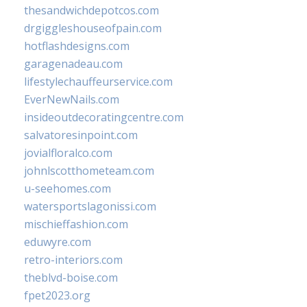
thesandwichdepotcos.com
drgiggleshouseofpain.com
hotflashdesigns.com
garagenadeau.com
lifestylechauffeurservice.com
EverNewNails.com
insideoutdecoratingcentre.com
salvatoresinpoint.com
jovialfloralco.com
johnlscotthometeam.com
u-seehomes.com
watersportslagonissi.com
mischieffashion.com
eduwyre.com
retro-interiors.com
theblvd-boise.com
fpet2023.org