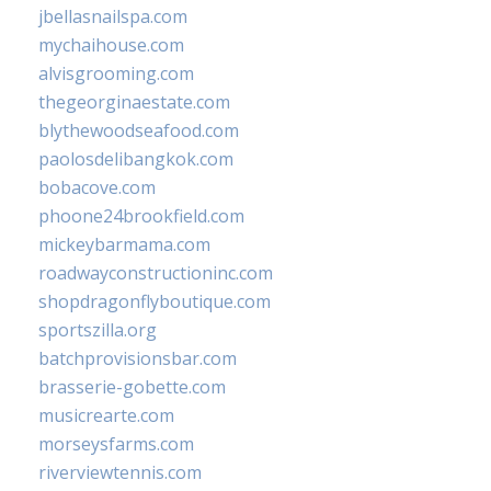
jbellasnailspa.com
mychaihouse.com
alvisgrooming.com
thegeorginaestate.com
blythewoodseafood.com
paolosdelibangkok.com
bobacove.com
phoone24brookfield.com
mickeybarmama.com
roadwayconstructioninc.com
shopdragonflyboutique.com
sportszilla.org
batchprovisionsbar.com
brasserie-gobette.com
musicrearte.com
morseysfarms.com
riverviewtennis.com