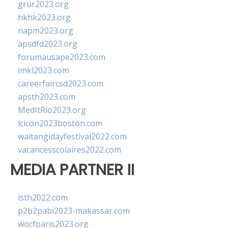
grur2023.org
hkhk2023.org
napm2023.org
apsdfd2023.org
forumausape2023.com
imkl2023.com
careerfaircsd2023.com
apsth2023.com
MedItRio2023.org
lcicon2023boston.com
waitangidayfestival2022.com
vacancesscolaires2022.com
MEDIA PARTNER II
isth2022.com
p2b2pabi2023-makassar.com
wocfparis2023.org