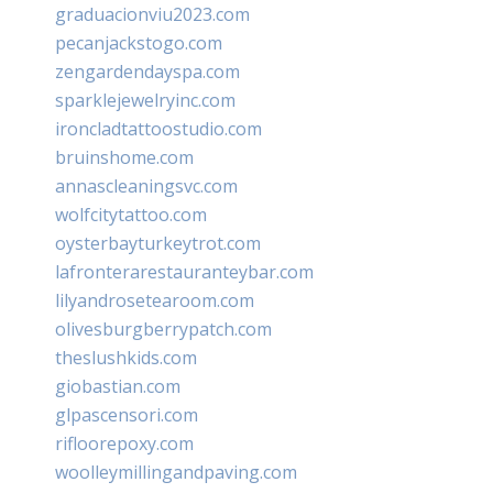
graduacionviu2023.com
pecanjackstogo.com
zengardendayspa.com
sparklejewelryinc.com
ironcladtattoostudio.com
bruinshome.com
annascleaningsvc.com
wolfcitytattoo.com
oysterbayturkeytrot.com
lafronterarestauranteybar.com
lilyandrosetearoom.com
olivesburgberrypatch.com
theslushkids.com
giobastian.com
glpascensori.com
rifloorepoxy.com
woolleymillingandpaving.com