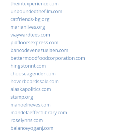
theintexperience.com
unboundedthefilm.com
catfriends-bg.org
marianlives.org
waywardtees.com
pidfloorsexpress.com
bancodevenezuelaen.com
bettermoodfoodcorporation.com
hingstonnt.com
chooseagender.com
hoverboardssale.com
alaskapolitics.com
stsmp.org
manoelneves.com
mandelaeffectlibrary.com
roselynns.com
balanceyoganj.com