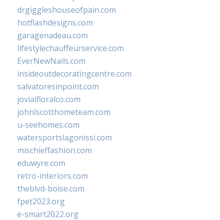
drgiggleshouseofpain.com
hotflashdesigns.com
garagenadeau.com
lifestylechauffeurservice.com
EverNewNails.com
insideoutdecoratingcentre.com
salvatoresinpoint.com
jovialfloralco.com
johnlscotthometeam.com
u-seehomes.com
watersportslagonissi.com
mischieffashion.com
eduwyre.com
retro-interiors.com
theblvd-boise.com
fpet2023.org
e-smart2022.org