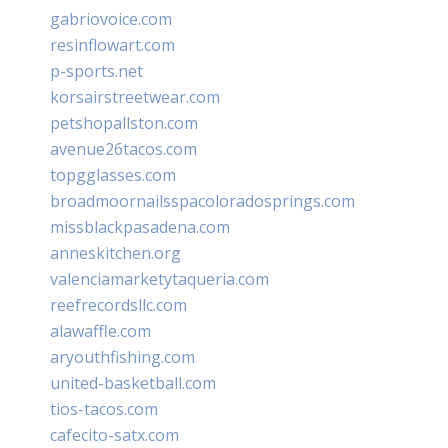
gabriovoice.com
resinflowart.com
p-sports.net
korsairstreetwear.com
petshopallston.com
avenue26tacos.com
topgglasses.com
broadmoornailsspacoloradosprings.com
missblackpasadena.com
anneskitchen.org
valenciamarketytaqueria.com
reefrecordsllc.com
alawaffle.com
aryouthfishing.com
united-basketball.com
tios-tacos.com
cafecito-satx.com