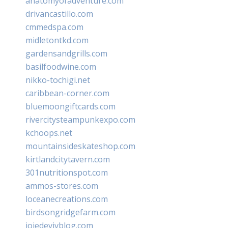
anatomyofadventure.com
drivancastillo.com
cmmedspa.com
midletontkd.com
gardensandgrills.com
basilfoodwine.com
nikko-tochigi.net
caribbean-corner.com
bluemoongiftcards.com
rivercitysteampunkexpo.com
kchoops.net
mountainsideskateshop.com
kirtlandcitytavern.com
301nutritionspot.com
ammos-stores.com
loceanecreations.com
birdsongridgefarm.com
joiedevivblog.com