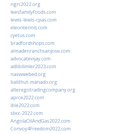
ngrc2022.org
leesfamilyfoods.com
lewis-lewis-cpas.com
eleontennis.com
cyetus.com
bradfordshops.com
almadenranchsanjose.com
advocatevijay.com
adlibilimler2023.com
naswwebed.org
balithut-manado.org
alteregotradingcompany.org
aprce2022.com
ibie2022.com
sbcc-2022.com
AngolaOilAndGas2022.com
Convoy4Freedom2022.com