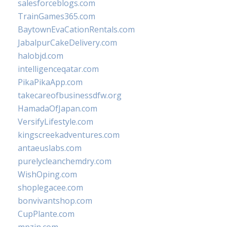
salesforceblogs.com
TrainGames365.com
BaytownEvaCationRentals.com
JabalpurCakeDelivery.com
halobjd.com
intelligenceqatar.com
PikaPikaApp.com
takecareofbusinessdfw.org
HamadaOfJapan.com
VersifyLifestyle.com
kingscreekadventures.com
antaeuslabs.com
purelycleanchemdry.com
WishOping.com
shoplegacee.com
bonvivantshop.com
CupPlante.com