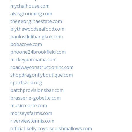
mychaihouse.com
alvisgrooming.com
thegeorginaestate.com
blythewoodseafood.com
paolosdelibangkok.com
bobacove.com
phoone24brookfield.com
mickeybarmama.com
roadwayconstructioninc.com
shopdragonflyboutique.com
sportszilla.org
batchprovisionsbar.com
brasserie-gobette.com
musicrearte.com
morseysfarms.com
riverviewtennis.com
official-kelly-toys-squishmallows.com