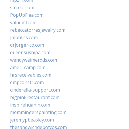
mpzin.com
stcreal.com
PopUpFlea.com
valueml.com
rebeccatorresjewelry.com
jmpbliss.com
drjorgerico.com
queensushipa.com
wendyweimerdds.com
ameri-camp.com
hrsreceivables.com
empconst1.com
cinderella-support.com
bigpinkrestaurant.com
inspirehuahin.com
memmingerspainting.com
jeremypbeasley.com
thesandwichdepotcos.com