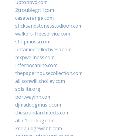
uptonpvd.com
2troublegrill.com
casateranga.com
sticksandstonesstudiooh.com
walkers-treeservice.com
shopmossi.com
untamedcollectivesd.com
mxpwellness.com
infernocanine.com
thepaperhousecollection.com
allisonwillisholley.com
solslite.org
portwayinn.com
djmaddogmusic.com
thesoundarchitects.com
allin1roofing.com
keepjudgewebb.com