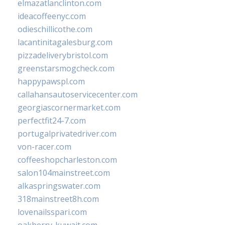
elmazatlanclinton.com
ideacoffeenyc.com
odieschillicothe.com
lacantinitagalesburg.com
pizzadeliverybristol.com
greenstarsmogcheck.com
happypawspl.com
callahansautoservicecenter.com
georgiascornermarket.com
perfectfit24-7.com
portugalprivatedriver.com
von-racer.com
coffeeshopcharleston.com
salon104mainstreet.com
alkaspringswater.com
318mainstreet8h.com
lovenailsspari.com