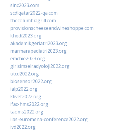
sinc2023.com
scdlqatar2022-qa.com
thecolumbiagrill.com
provisionscheeseandwineshoppe.com
khedi2023.org
akademikgeriatri2023.org
marmarapediatri2023.org
emchie2023.org
girisimselradyoloji2022.org
utcd2022.org
biosensor2022.org
ialp2022.org
klivet2022.org
ifac-hms2022.org
taoms2022.org
iias-euromena-conference2022.org
ivd2022.org