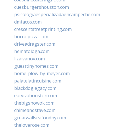
cuesburgershouston.com
psicologiaespecializadaencampeche.com
dmtacos.com
crescentstreetprinting.com
hornopizza.com
driveadragster.com
hematologa.com
lizaivanov.com
guesttinyhomes.com
home-plow-by-meyer.com
palatelatincuisine.com
blackdoglegacy.com
eatvivahouston.com
thebigshowok.com
chimeandstave.com
greatwallseafoodny.com
theloverose.com