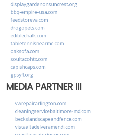
displaygardenonsuncrest.org
bbq-empire-usa.com
feedstoreva.com
drogopets.com
ediblechalk.com
tabletennisnearme.com
oaksofa.com
soultacohtx.com
capishcaps.com
gpsyfl.org
MEDIA PARTNER III
vwrepairarlington.com
cleaningservicebaltimore-md.com
beckslandscapeandfence.com
vistaaltadelveramendi.com
coastlinecateringnc.com