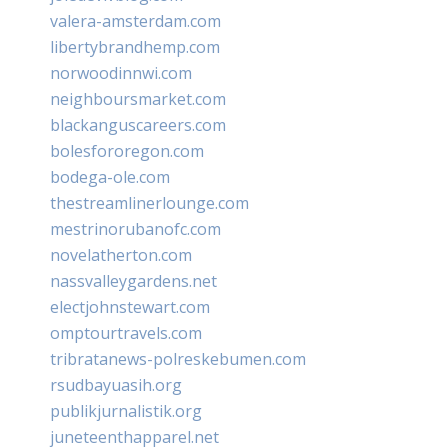
valera-amsterdam.com
libertybrandhemp.com
norwoodinnwi.com
neighboursmarket.com
blackanguscareers.com
bolesfororegon.com
bodega-ole.com
thestreamlinerlounge.com
mestrinorubanofc.com
novelatherton.com
nassvalleygardens.net
electjohnstewart.com
omptourtravels.com
tribratanews-polreskebumen.com
rsudbayuasih.org
publikjurnalistik.org
juneteenthapparel.net