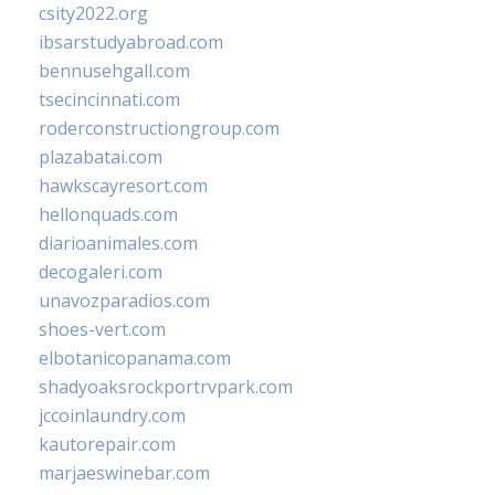
csity2022.org
ibsarstudyabroad.com
bennusehgall.com
tsecincinnati.com
roderconstructiongroup.com
plazabatai.com
hawkscayresort.com
hellonquads.com
diarioanimales.com
decogaleri.com
unavozparadios.com
shoes-vert.com
elbotanicopanama.com
shadyoaksrockportrvpark.com
jccoinlaundry.com
kautorepair.com
marjaeswinebar.com