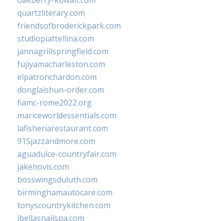
oakberry-kuwait.com
quartzliterary.com
friendsofbroderickpark.com
studiopiattellina.com
jannagrillspringfield.com
fujiyamacharleston.com
elpatronchardon.com
donglaishun-order.com
fiamc-rome2022.org
mariceworldessentials.com
lafisheriarestaurant.com
915jazzandmore.com
aguadulce-countryfair.com
jakehovis.com
bosswingsduluth.com
birminghamautocare.com
tonyscountrykitchen.com
jbellasnailspa.com