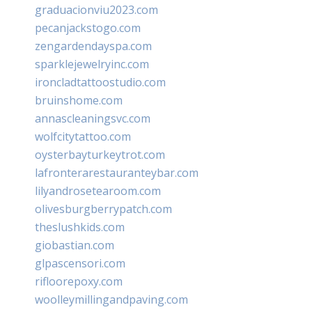
graduacionviu2023.com
pecanjackstogo.com
zengardendayspa.com
sparklejewelryinc.com
ironcladtattoostudio.com
bruinshome.com
annascleaningsvc.com
wolfcitytattoo.com
oysterbayturkeytrot.com
lafronterarestauranteybar.com
lilyandrosetearoom.com
olivesburgberrypatch.com
theslushkids.com
giobastian.com
glpascensori.com
rifloorepoxy.com
woolleymillingandpaving.com