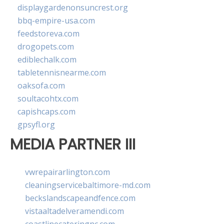
displaygardenonsuncrest.org
bbq-empire-usa.com
feedstoreva.com
drogopets.com
ediblechalk.com
tabletennisnearme.com
oaksofa.com
soultacohtx.com
capishcaps.com
gpsyfl.org
MEDIA PARTNER III
vwrepairarlington.com
cleaningservicebaltimore-md.com
beckslandscapeandfence.com
vistaaltadelveramendi.com
coastlinecateringnc.com