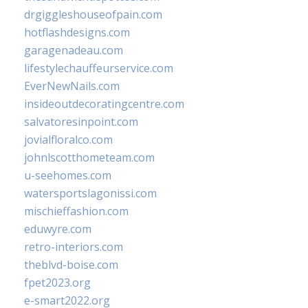
drgiggleshouseofpain.com
hotflashdesigns.com
garagenadeau.com
lifestylechauffeurservice.com
EverNewNails.com
insideoutdecoratingcentre.com
salvatoresinpoint.com
jovialfloralco.com
johnlscotthometeam.com
u-seehomes.com
watersportslagonissi.com
mischieffashion.com
eduwyre.com
retro-interiors.com
theblvd-boise.com
fpet2023.org
e-smart2022.org