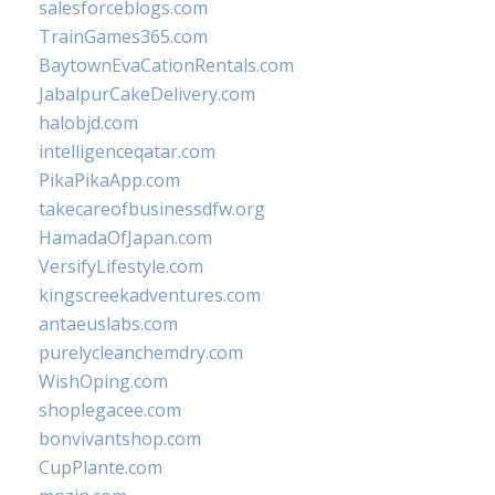
salesforceblogs.com
TrainGames365.com
BaytownEvaCationRentals.com
JabalpurCakeDelivery.com
halobjd.com
intelligenceqatar.com
PikaPikaApp.com
takecareofbusinessdfw.org
HamadaOfJapan.com
VersifyLifestyle.com
kingscreekadventures.com
antaeuslabs.com
purelycleanchemdry.com
WishOping.com
shoplegacee.com
bonvivantshop.com
CupPlante.com