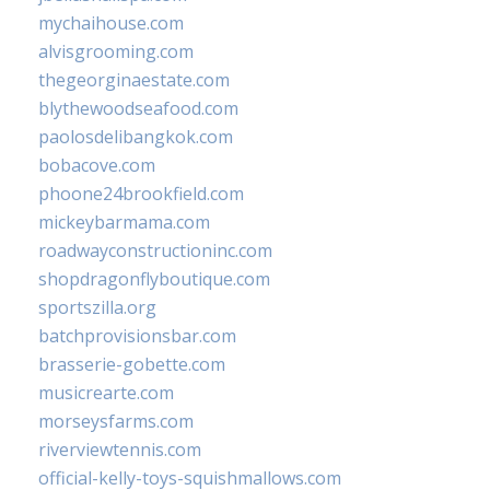
mychaihouse.com
alvisgrooming.com
thegeorginaestate.com
blythewoodseafood.com
paolosdelibangkok.com
bobacove.com
phoone24brookfield.com
mickeybarmama.com
roadwayconstructioninc.com
shopdragonflyboutique.com
sportszilla.org
batchprovisionsbar.com
brasserie-gobette.com
musicrearte.com
morseysfarms.com
riverviewtennis.com
official-kelly-toys-squishmallows.com