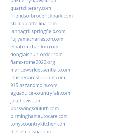
oakberry-kuwait.com
quartzliterary.com
friendsofbroderickpark.com
studiopiattellina.com
jannagrillspringfield.com
fujiyamacharleston.com
elpatronchardon.com
donglaishun-order.com
fiamc-rome2022.org
mariceworldessentials.com
lafisheriarestaurant.com
915jazzandmore.com
aguadulce-countryfair.com
jakehovis.com
bosswingsduluth.com
birminghamautocare.com
tonyscountrykitchen.com
jbellasnailspa.com