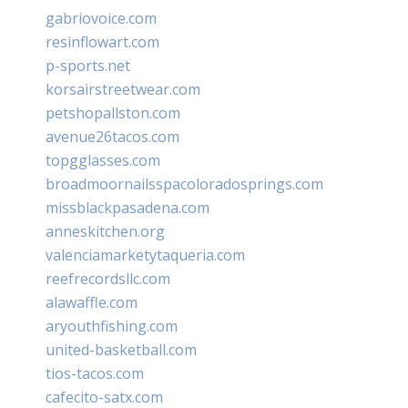
gabriovoice.com
resinflowart.com
p-sports.net
korsairstreetwear.com
petshopallston.com
avenue26tacos.com
topgglasses.com
broadmoornailsspacoloradosprings.com
missblackpasadena.com
anneskitchen.org
valenciamarketytaqueria.com
reefrecordsllc.com
alawaffle.com
aryouthfishing.com
united-basketball.com
tios-tacos.com
cafecito-satx.com