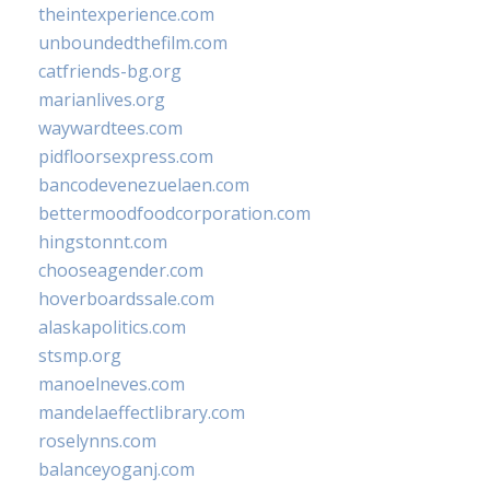
theintexperience.com
unboundedthefilm.com
catfriends-bg.org
marianlives.org
waywardtees.com
pidfloorsexpress.com
bancodevenezuelaen.com
bettermoodfoodcorporation.com
hingstonnt.com
chooseagender.com
hoverboardssale.com
alaskapolitics.com
stsmp.org
manoelneves.com
mandelaeffectlibrary.com
roselynns.com
balanceyoganj.com