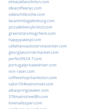
elmazatlanclinton.com
ideacoffeenyc.com
odieschillicothe.com
lacantinitagalesburg.com
pizzadeliverybristol.com
greenstarsmogcheck.com
happypawspl.com
callahansautoservicecenter.com
georgiascornermarket.com
perfectfit24-7.com
portugalprivatedriver.com
von-racer.com
coffeeshopcharleston.com
salon104mainstreet.com
alkaspringswater.com
318mainstreet8h.com
lovenailsspari.com