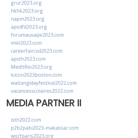
grur2023.org
hkhk2023.org
napm2023.org
apsdfd2023.org
forumausape2023.com
imkl2023.com
careerfaircsd2023.com
apsth2023.com
MedItRio2023.org
lcicon2023boston.com
waitangidayfestival2022.com
vacancesscolaires2022.com
MEDIA PARTNER II
isth2022.com
p2b2pabi2023-makassar.com
wocfparis2023.org