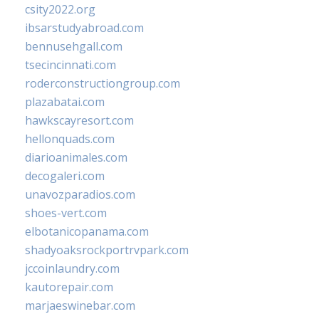
csity2022.org
ibsarstudyabroad.com
bennusehgall.com
tsecincinnati.com
roderconstructiongroup.com
plazabatai.com
hawkscayresort.com
hellonquads.com
diarioanimales.com
decogaleri.com
unavozparadios.com
shoes-vert.com
elbotanicopanama.com
shadyoaksrockportrvpark.com
jccoinlaundry.com
kautorepair.com
marjaeswinebar.com