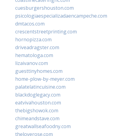
cuesburgershouston.com
psicologiaespecializadaencampeche.com
dmtacos.com
crescentstreetprinting.com
hornopizza.com
driveadragster.com
hematologa.com
lizaivanov.com
guesttinyhomes.com
home-plow-by-meyer.com
palatelatincuisine.com
blackdoglegacy.com
eatvivahouston.com
thebigshowok.com
chimeandstave.com
greatwallseafoodny.com
theloverose.com