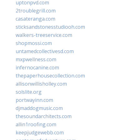
uptonpvd.com
2troublegrill.com
casateranga.com
sticksandstonesstudiooh.com
walkers-treeservice.com
shopmossi.com
untamedcollectivesd.com
mxpwellness.com
infernocanine.com
thepaperhousecollection.com
allisonwillisholley.com
solslite.org
portwayinn.com
djmaddogmusic.com
thesoundarchitects.com
allin1roofing.com
keepjudgewebb.com