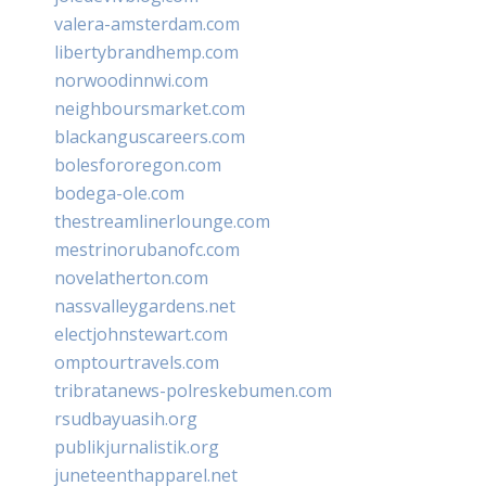
valera-amsterdam.com
libertybrandhemp.com
norwoodinnwi.com
neighboursmarket.com
blackanguscareers.com
bolesfororegon.com
bodega-ole.com
thestreamlinerlounge.com
mestrinorubanofc.com
novelatherton.com
nassvalleygardens.net
electjohnstewart.com
omptourtravels.com
tribratanews-polreskebumen.com
rsudbayuasih.org
publikjurnalistik.org
juneteenthapparel.net