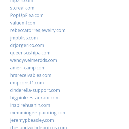
mpzin.com
stcreal.com
PopUpFlea.com
valueml.com
rebeccatorresjewelry.com
jmpbliss.com
drjorgerico.com
queensushipa.com
wendyweimerdds.com
ameri-camp.com
hrsreceivables.com
empconst1.com
cinderella-support.com
bigpinkrestaurant.com
inspirehuahin.com
memmingerspainting.com
jeremypbeasley.com
thesandwichdepotcos.com