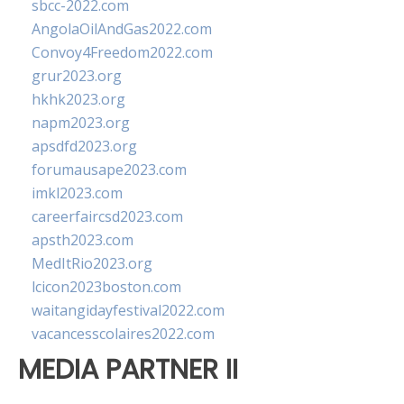
sbcc-2022.com
AngolaOilAndGas2022.com
Convoy4Freedom2022.com
grur2023.org
hkhk2023.org
napm2023.org
apsdfd2023.org
forumausape2023.com
imkl2023.com
careerfaircsd2023.com
apsth2023.com
MedItRio2023.org
lcicon2023boston.com
waitangidayfestival2022.com
vacancesscolaires2022.com
MEDIA PARTNER II