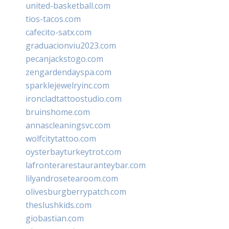
united-basketball.com
tios-tacos.com
cafecito-satx.com
graduacionviu2023.com
pecanjackstogo.com
zengardendayspa.com
sparklejewelryinc.com
ironcladtattoostudio.com
bruinshome.com
annascleaningsvc.com
wolfcitytattoo.com
oysterbayturkeytrot.com
lafronterarestauranteybar.com
lilyandrosetearoom.com
olivesburgberrypatch.com
theslushkids.com
giobastian.com