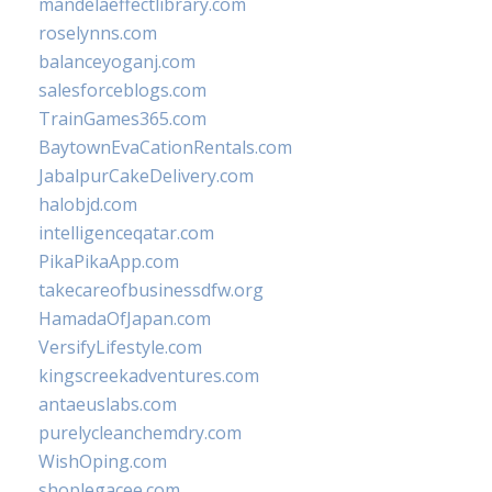
mandelaeffectlibrary.com
roselynns.com
balanceyoganj.com
salesforceblogs.com
TrainGames365.com
BaytownEvaCationRentals.com
JabalpurCakeDelivery.com
halobjd.com
intelligenceqatar.com
PikaPikaApp.com
takecareofbusinessdfw.org
HamadaOfJapan.com
VersifyLifestyle.com
kingscreekadventures.com
antaeuslabs.com
purelycleanchemdry.com
WishOping.com
shoplegacee.com