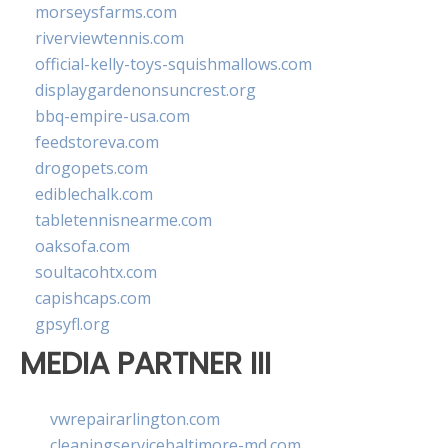
morseysfarms.com
riverviewtennis.com
official-kelly-toys-squishmallows.com
displaygardenonsuncrest.org
bbq-empire-usa.com
feedstoreva.com
drogopets.com
ediblechalk.com
tabletennisnearme.com
oaksofa.com
soultacohtx.com
capishcaps.com
gpsyfl.org
MEDIA PARTNER III
vwrepairarlington.com
cleaningservicebaltimore-md.com