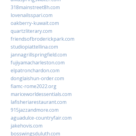
318mainstreet8h.com
lovenailsspari.com
oakberry-kuwait.com
quartzliterary.com
friendsofbroderickpark.com
studiopiattellina.com
jannagrillspringfield.com
fujiyamacharleston.com
elpatronchardon.com
donglaishun-order.com
fiamc-rome2022.org
mariceworldessentials.com
lafisheriarestaurant.com
915jazzandmore.com
aguadulce-countryfair.com
jakehovis.com
bosswingsduluth.com