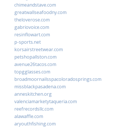
chimeandstave.com
greatwallseafoodny.com
theloverose.com
gabriovoice.com
resinflowart.com
p-sports.net
korsairstreetwear.com
petshopallston.com
avenue26tacos.com
topgglasses.com
broadmoornailsspacoloradosprings.com
missblackpasadena.com
anneskitchen.org
valenciamarketytaqueria.com
reefrecordsllc.com
alawaffle.com
aryouthfishing.com