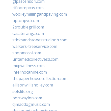
glpascensori.com
rifloorepoxy.com
woolleymillingandpaving.com
uptonpvd.com
2troublegrill.com
casateranga.com
sticksandstonesstudiooh.com
walkers-treeservice.com
shopmossi.com
untamedcollectivesd.com
mxpwellness.com
infernocanine.com
thepaperhousecollection.com
allisonwillisholley.com
solslite.org
portwayinn.com
djmaddogmusic.com
thesoundarchitects.com