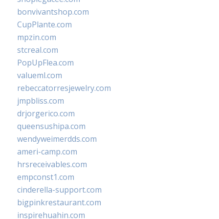
bonvivantshop.com
CupPlante.com
mpzin.com
stcreal.com
PopUpFlea.com
valueml.com
rebeccatorresjewelry.com
jmpbliss.com
drjorgerico.com
queensushipa.com
wendyweimerdds.com
ameri-camp.com
hrsreceivables.com
empconst1.com
cinderella-support.com
bigpinkrestaurant.com
inspirehuahin.com