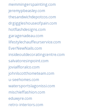
memmingerspainting.com
jeremypbeasley.com
thesandwichdepotcos.com
drgiggleshouseofpain.com
hotflashdesigns.com
garagenadeau.com
lifestylechauffeurservice.com
EverNewNails.com
insideoutdecoratingcentre.com
salvatoresinpoint.com
jovialfloralco.com
johnlscotthometeam.com
u-seehomes.com
watersportslagonissi.com
mischieffashion.com
eduwyre.com
retro-interiors.com