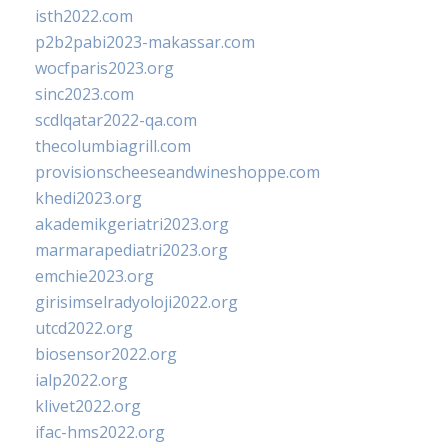
isth2022.com
p2b2pabi2023-makassar.com
wocfparis2023.org
sinc2023.com
scdlqatar2022-qa.com
thecolumbiagrill.com
provisionscheeseandwineshoppe.com
khedi2023.org
akademikgeriatri2023.org
marmarapediatri2023.org
emchie2023.org
girisimselradyoloji2022.org
utcd2022.org
biosensor2022.org
ialp2022.org
klivet2022.org
ifac-hms2022.org