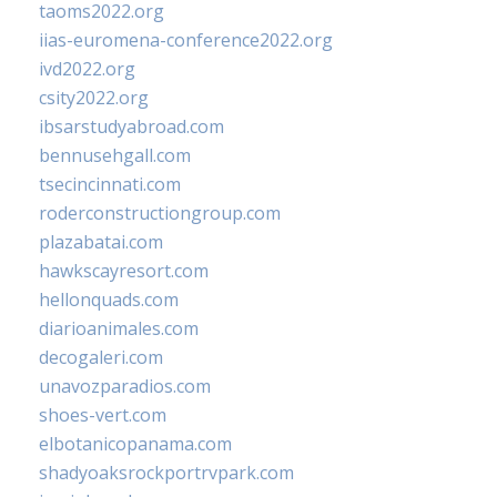
taoms2022.org
iias-euromena-conference2022.org
ivd2022.org
csity2022.org
ibsarstudyabroad.com
bennusehgall.com
tsecincinnati.com
roderconstructiongroup.com
plazabatai.com
hawkscayresort.com
hellonquads.com
diarioanimales.com
decogaleri.com
unavozparadios.com
shoes-vert.com
elbotanicopanama.com
shadyoaksrockportrvpark.com