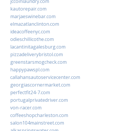
jccoinlaundry.com
kautorepair.com
marjaeswinebar.com
elmazatlanclinton.com
ideacoffeenyc.com
odieschillicothe.com
lacantinitagalesburg.com
pizzadeliverybristol.com
greenstarsmogcheck.com
happypawspl.com
callahansautoservicecenter.com
georgiascornermarket.com
perfectfit24-7.com
portugalprivatedriver.com
von-racer.com
coffeeshopcharleston.com
salon104mainstreet.com
alkaspringswater.com