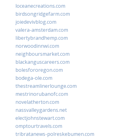
loceanecreations.com
birdsongridgefarm.com
joiedevivblog.com
valera-amsterdam.com
libertybrandhemp.com
norwoodinnwi.com
neighboursmarket.com
blackanguscareers.com
bolesfororegon.com
bodega-ole.com
thestreamlinerlounge.com
mestrinorubanofc.com
novelatherton.com
nassvalleygardens.net
electjohnstewart.com
omptourtravels.com
tribratanews-polreskebumen.com