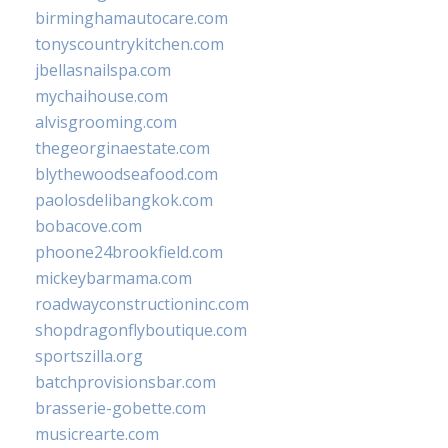
birminghamautocare.com
tonyscountrykitchen.com
jbellasnailspa.com
mychaihouse.com
alvisgrooming.com
thegeorginaestate.com
blythewoodseafood.com
paolosdelibangkok.com
bobacove.com
phoone24brookfield.com
mickeybarmama.com
roadwayconstructioninc.com
shopdragonflyboutique.com
sportszilla.org
batchprovisionsbar.com
brasserie-gobette.com
musicrearte.com