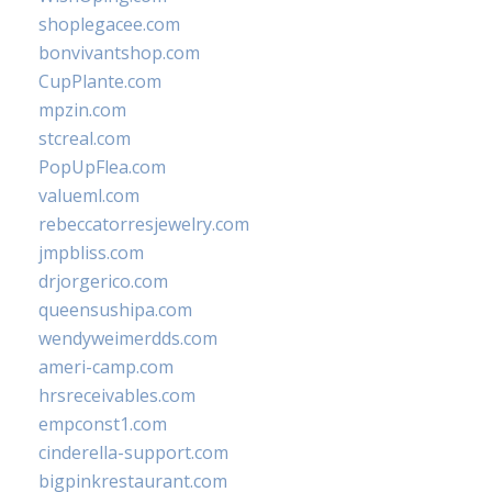
shoplegacee.com
bonvivantshop.com
CupPlante.com
mpzin.com
stcreal.com
PopUpFlea.com
valueml.com
rebeccatorresjewelry.com
jmpbliss.com
drjorgerico.com
queensushipa.com
wendyweimerdds.com
ameri-camp.com
hrsreceivables.com
empconst1.com
cinderella-support.com
bigpinkrestaurant.com