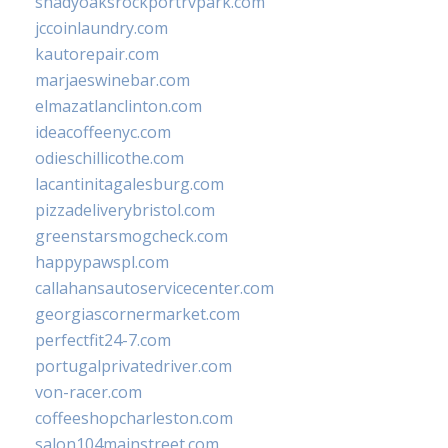
shadyoaksrockportrvpark.com
jccoinlaundry.com
kautorepair.com
marjaeswinebar.com
elmazatlanclinton.com
ideacoffeenyc.com
odieschillicothe.com
lacantinitagalesburg.com
pizzadeliverybristol.com
greenstarsmogcheck.com
happypawspl.com
callahansautoservicecenter.com
georgiascornermarket.com
perfectfit24-7.com
portugalprivatedriver.com
von-racer.com
coffeeshopcharleston.com
salon104mainstreet.com