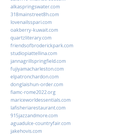
alkaspringswater.com
318mainstreet8h.com
lovenailsspari.com
oakberry-kuwait.com
quartzliterary.com
friendsofbroderickpark.com
studiopiattellina.com
jannagrillspringfield.com
fujiyamacharleston.com
elpatronchardon.com
donglaishun-order.com
fiamc-rome2022.org
mariceworldessentials.com
lafisheriarestaurant.com
915jazzandmore.com
aguadulce-countryfair.com
jakehovis.com