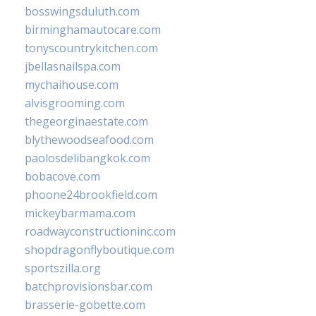
bosswingsduluth.com
birminghamautocare.com
tonyscountrykitchen.com
jbellasnailspa.com
mychaihouse.com
alvisgrooming.com
thegeorginaestate.com
blythewoodseafood.com
paolosdelibangkok.com
bobacove.com
phoone24brookfield.com
mickeybarmama.com
roadwayconstructioninc.com
shopdragonflyboutique.com
sportszilla.org
batchprovisionsbar.com
brasserie-gobette.com