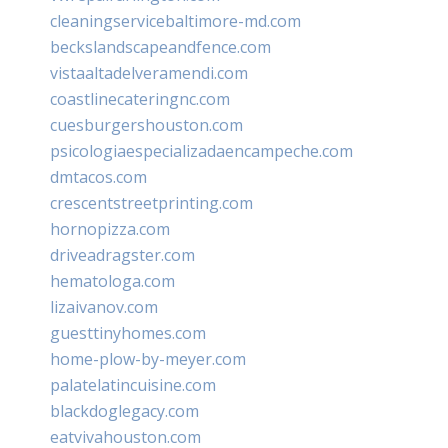
cleaningservicebaltimore-md.com
beckslandscapeandfence.com
vistaaltadelveramendi.com
coastlinecateringnc.com
cuesburgershouston.com
psicologiaespecializadaencampeche.com
dmtacos.com
crescentstreetprinting.com
hornopizza.com
driveadragster.com
hematologa.com
lizaivanov.com
guesttinyhomes.com
home-plow-by-meyer.com
palatelatincuisine.com
blackdoglegacy.com
eatvivahouston.com