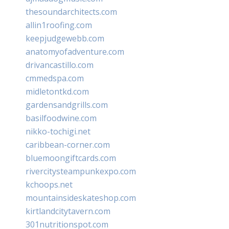
thesoundarchitects.com
allin1roofing.com
keepjudgewebb.com
anatomyofadventure.com
drivancastillo.com
cmmedspa.com
midletontkd.com
gardensandgrills.com
basilfoodwine.com
nikko-tochigi.net
caribbean-corner.com
bluemoongiftcards.com
rivercitysteampunkexpo.com
kchoops.net
mountainsideskateshop.com
kirtlandcitytavern.com
301nutritionspot.com