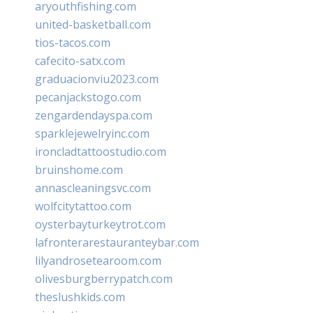
aryouthfishing.com
united-basketball.com
tios-tacos.com
cafecito-satx.com
graduacionviu2023.com
pecanjackstogo.com
zengardendayspa.com
sparklejewelryinc.com
ironcladtattoostudio.com
bruinshome.com
annascleaningsvc.com
wolfcitytattoo.com
oysterbayturkeytrot.com
lafronterarestauranteybar.com
lilyandrosetearoom.com
olivesburgberrypatch.com
theslushkids.com