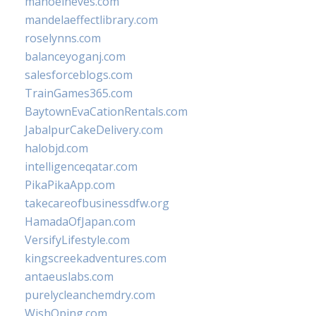
manoelneves.com
mandelaeffectlibrary.com
roselynns.com
balanceyoganj.com
salesforceblogs.com
TrainGames365.com
BaytownEvaCationRentals.com
JabalpurCakeDelivery.com
halobjd.com
intelligenceqatar.com
PikaPikaApp.com
takecareofbusinessdfw.org
HamadaOfJapan.com
VersifyLifestyle.com
kingscreekadventures.com
antaeuslabs.com
purelycleanchemdry.com
WishOping.com