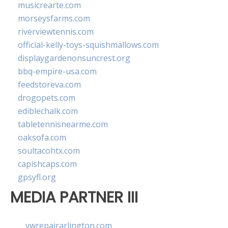
musicrearte.com
morseysfarms.com
riverviewtennis.com
official-kelly-toys-squishmallows.com
displaygardenonsuncrest.org
bbq-empire-usa.com
feedstoreva.com
drogopets.com
ediblechalk.com
tabletennisnearme.com
oaksofa.com
soultacohtx.com
capishcaps.com
gpsyfl.org
MEDIA PARTNER III
vwrepairarlington.com