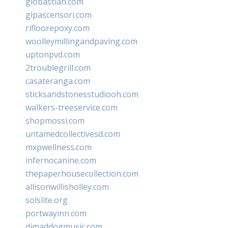
giobastian.com
glpascensori.com
rifloorepoxy.com
woolleymillingandpaving.com
uptonpvd.com
2troublegrill.com
casateranga.com
sticksandstonesstudiooh.com
walkers-treeservice.com
shopmossi.com
untamedcollectivesd.com
mxpwellness.com
infernocanine.com
thepaperhousecollection.com
allisonwillisholley.com
solslite.org
portwayinn.com
djmaddogmusic.com