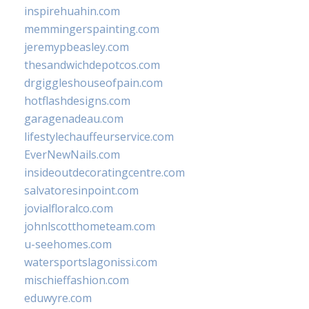
inspirehuahin.com
memmingerspainting.com
jeremypbeasley.com
thesandwichdepotcos.com
drgiggleshouseofpain.com
hotflashdesigns.com
garagenadeau.com
lifestylechauffeurservice.com
EverNewNails.com
insideoutdecoratingcentre.com
salvatoresinpoint.com
jovialfloralco.com
johnlscotthometeam.com
u-seehomes.com
watersportslagonissi.com
mischieffashion.com
eduwyre.com