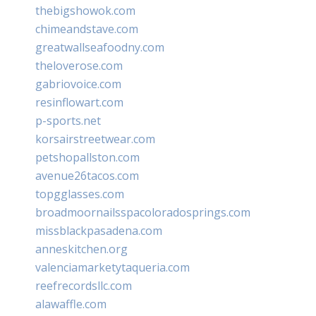
thebigshowok.com
chimeandstave.com
greatwallseafoodny.com
theloverose.com
gabriovoice.com
resinflowart.com
p-sports.net
korsairstreetwear.com
petshopallston.com
avenue26tacos.com
topgglasses.com
broadmoornailsspacoloradosprings.com
missblackpasadena.com
anneskitchen.org
valenciamarketytaqueria.com
reefrecordsllc.com
alawaffle.com