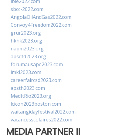
ibie2022.com
sbcc-2022.com
AngolaOilAndGas2022.com
Convoy4Freedom2022.com
grur2023.org
hkhk2023.org
napm2023.org
apsdfd2023.org
forumausape2023.com
imkl2023.com
careerfaircsd2023.com
apsth2023.com
MedItRio2023.org
lcicon2023boston.com
waitangidayfestival2022.com
vacancesscolaires2022.com
MEDIA PARTNER II