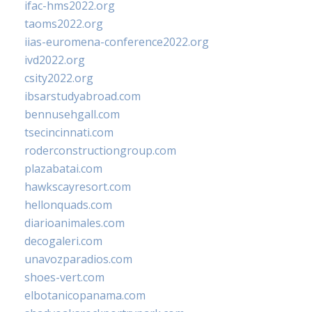
ifac-hms2022.org
taoms2022.org
iias-euromena-conference2022.org
ivd2022.org
csity2022.org
ibsarstudyabroad.com
bennusehgall.com
tsecincinnati.com
roderconstructiongroup.com
plazabatai.com
hawkscayresort.com
hellonquads.com
diarioanimales.com
decogaleri.com
unavozparadios.com
shoes-vert.com
elbotanicopanama.com