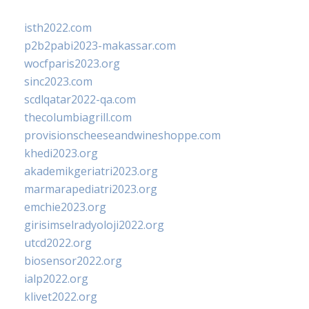
isth2022.com
p2b2pabi2023-makassar.com
wocfparis2023.org
sinc2023.com
scdlqatar2022-qa.com
thecolumbiagrill.com
provisionscheeseandwineshoppe.com
khedi2023.org
akademikgeriatri2023.org
marmarapediatri2023.org
emchie2023.org
girisimselradyoloji2022.org
utcd2022.org
biosensor2022.org
ialp2022.org
klivet2022.org