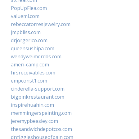
stcreal.com
PopUpFlea.com
valueml.com
rebeccatorresjewelry.com
jmpbliss.com
drjorgerico.com
queensushipa.com
wendyweimerdds.com
ameri-camp.com
hrsreceivables.com
empconst1.com
cinderella-support.com
bigpinkrestaurant.com
inspirehuahin.com
memmingerspainting.com
jeremypbeasley.com
thesandwichdepotcos.com
drgiggleshouseofpain.com