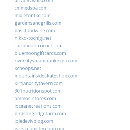
drivancastillo.com
cmmedspa.com
midletontkd.com
gardensandgrills.com
basilfoodwine.com
nikko-tochigi.net
caribbean-corner.com
bluemoongiftcards.com
rivercitysteampunkexpo.com
kchoops.net
mountainsideskateshop.com
kirtlandcitytavern.com
301nutritionspot.com
ammos-stores.com
loceanecreations.com
birdsongridgefarm.com
joiedevivblog.com
valera-amsterdam.com