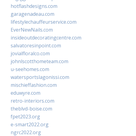
hotflashdesigns.com
garagenadeau.com
lifestylechauffeurservice.com
EverNewNails.com
insideoutdecoratingcentre.com
salvatoresinpoint.com
jovialfloralco.com
johnlscotthometeam.com
u-seehomes.com
watersportslagonissi.com
mischieffashion.com
eduwyre.com
retro-interiors.com
theblvd-boise.com
fpet2023.org
e-smart2022.org
ngrc2022.org