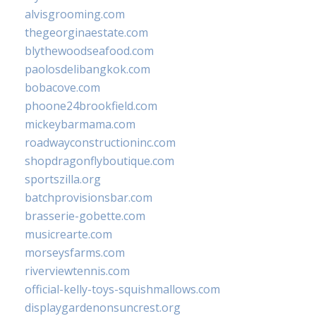
alvisgrooming.com
thegeorginaestate.com
blythewoodseafood.com
paolosdelibangkok.com
bobacove.com
phoone24brookfield.com
mickeybarmama.com
roadwayconstructioninc.com
shopdragonflyboutique.com
sportszilla.org
batchprovisionsbar.com
brasserie-gobette.com
musicrearte.com
morseysfarms.com
riverviewtennis.com
official-kelly-toys-squishmallows.com
displaygardenonsuncrest.org