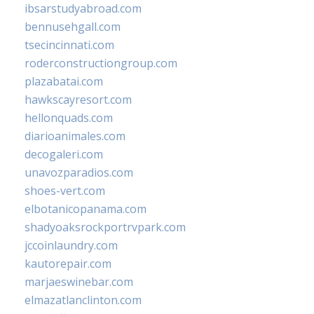
ibsarstudyabroad.com
bennusehgall.com
tsecincinnati.com
roderconstructiongroup.com
plazabatai.com
hawkscayresort.com
hellonquads.com
diarioanimales.com
decogaleri.com
unavozparadios.com
shoes-vert.com
elbotanicopanama.com
shadyoaksrockportrvpark.com
jccoinlaundry.com
kautorepair.com
marjaeswinebar.com
elmazatlanclinton.com