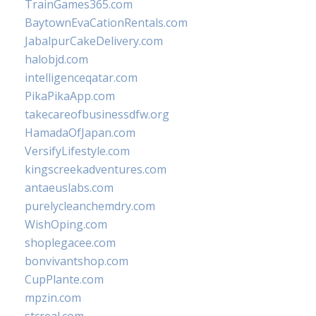
TrainGames365.com
BaytownEvaCationRentals.com
JabalpurCakeDelivery.com
halobjd.com
intelligenceqatar.com
PikaPikaApp.com
takecareofbusinessdfw.org
HamadaOfJapan.com
VersifyLifestyle.com
kingscreekadventures.com
antaeuslabs.com
purelycleanchemdry.com
WishOping.com
shoplegacee.com
bonvivantshop.com
CupPlante.com
mpzin.com