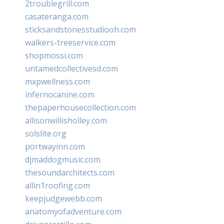
2troublegrill.com
casateranga.com
sticksandstonesstudiooh.com
walkers-treeservice.com
shopmossi.com
untamedcollectivesd.com
mxpwellness.com
infernocanine.com
thepaperhousecollection.com
allisonwillisholley.com
solslite.org
portwayinn.com
djmaddogmusic.com
thesoundarchitects.com
allin1roofing.com
keepjudgewebb.com
anatomyofadventure.com