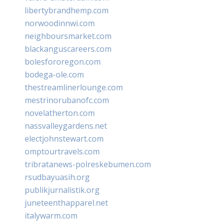
libertybrandhemp.com
norwoodinnwi.com
neighboursmarket.com
blackanguscareers.com
bolesfororegon.com
bodega-ole.com
thestreamlinerlounge.com
mestrinorubanofc.com
novelatherton.com
nassvalleygardens.net
electjohnstewart.com
omptourtravels.com
tribratanews-polreskebumen.com
rsudbayuasih.org
publikjurnalistik.org
juneteenthapparel.net
italywarm.com