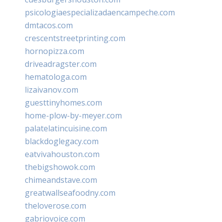
psicologiaespecializadaencampeche.com
dmtacos.com
crescentstreetprinting.com
hornopizza.com
driveadragster.com
hematologa.com
lizaivanov.com
guesttinyhomes.com
home-plow-by-meyer.com
palatelatincuisine.com
blackdoglegacy.com
eatvivahouston.com
thebigshowok.com
chimeandstave.com
greatwallseafoodny.com
theloverose.com
gabriovoice.com