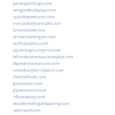
pecanjackstogo.com
zengardendayspa.com
sparklejewelryinc.com
ironcladtattoostudio.com
bruinshome.com
annascleaningsvc.com
wolfcitytattoo.com
oysterbayturkeytrot.com
lafronterarestauranteybar.com
lilyandrosetearoom.com
olivesburgberrypatch.com
theslushkids.com
giobastian.com
glpascensori.com
rifloorepoxy.com
woolleymillingandpaving.com
uptonpvd.com