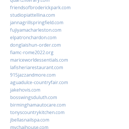
quartzliterary.com
friendsofbroderickpark.com
studiopiattellina.com
jannagrillspringfield.com
fujiyamacharleston.com
elpatronchardon.com
donglaishun-order.com
fiamc-rome2022.org
mariceworldessentials.com
lafisheriarestaurant.com
915jazzandmore.com
aguadulce-countryfair.com
jakehovis.com
bosswingsduluth.com
birminghamautocare.com
tonyscountrykitchen.com
jbellasnailspa.com
mychaihouse.com