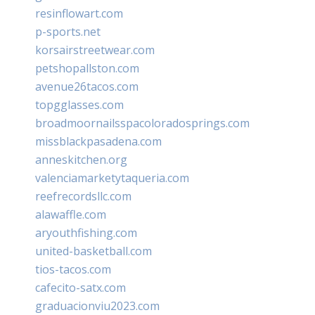
resinflowart.com
p-sports.net
korsairstreetwear.com
petshopallston.com
avenue26tacos.com
topgglasses.com
broadmoornailsspacoloradosprings.com
missblackpasadena.com
anneskitchen.org
valenciamarketytaqueria.com
reefrecordsllc.com
alawaffle.com
aryouthfishing.com
united-basketball.com
tios-tacos.com
cafecito-satx.com
graduacionviu2023.com