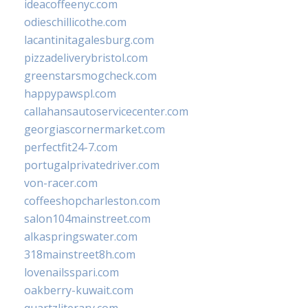
ideacoffeenyc.com
odieschillicothe.com
lacantinitagalesburg.com
pizzadeliverybristol.com
greenstarsmogcheck.com
happypawspl.com
callahansautoservicecenter.com
georgiascornermarket.com
perfectfit24-7.com
portugalprivatedriver.com
von-racer.com
coffeeshopcharleston.com
salon104mainstreet.com
alkaspringswater.com
318mainstreet8h.com
lovenailsspari.com
oakberry-kuwait.com