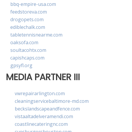
bbq-empire-usa.com
feedstoreva.com
drogopets.com
ediblechalk.com
tabletennisnearme.com
oaksofa.com
soultacohtx.com
capishcaps.com
gpsyfl.org
MEDIA PARTNER III
vwrepairarlington.com
cleaningservicebaltimore-md.com
beckslandscapeandfence.com
vistaaltadelveramendi.com
coastlinecateringnc.com
cuesburgershouston.com