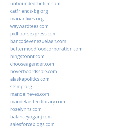
unboundedthefilm.com
catfriends-bg.org
marianlives.org
waywardtees.com
pidfloorsexpress.com
bancodevenezuelaen.com
bettermoodfoodcorporation.com
hingstonnt.com
chooseagender.com
hoverboardssale.com
alaskapolitics.com
stsmp.org
manoelneves.com
mandelaeffectlibrary.com
roselynns.com
balanceyoganj.com
salesforceblogs.com