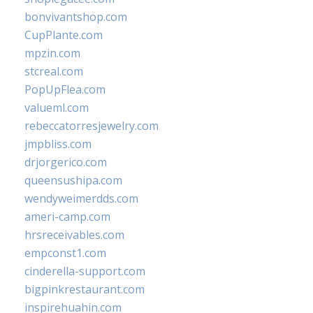
bonvivantshop.com
CupPlante.com
mpzin.com
stcreal.com
PopUpFlea.com
valueml.com
rebeccatorresjewelry.com
jmpbliss.com
drjorgerico.com
queensushipa.com
wendyweimerdds.com
ameri-camp.com
hrsreceivables.com
empconst1.com
cinderella-support.com
bigpinkrestaurant.com
inspirehuahin.com