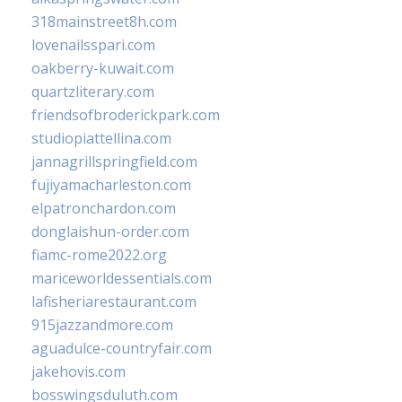
318mainstreet8h.com
lovenailsspari.com
oakberry-kuwait.com
quartzliterary.com
friendsofbroderickpark.com
studiopiattellina.com
jannagrillspringfield.com
fujiyamacharleston.com
elpatronchardon.com
donglaishun-order.com
fiamc-rome2022.org
mariceworldessentials.com
lafisheriarestaurant.com
915jazzandmore.com
aguadulce-countryfair.com
jakehovis.com
bosswingsduluth.com