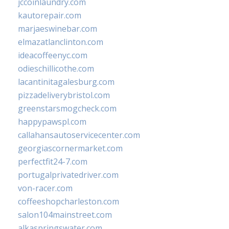
jccoinlaundry.com
kautorepair.com
marjaeswinebar.com
elmazatlanclinton.com
ideacoffeenyc.com
odieschillicothe.com
lacantinitagalesburg.com
pizzadeliverybristol.com
greenstarsmogcheck.com
happypawspl.com
callahansautoservicecenter.com
georgiascornermarket.com
perfectfit24-7.com
portugalprivatedriver.com
von-racer.com
coffeeshopcharleston.com
salon104mainstreet.com
alkaspringswater.com