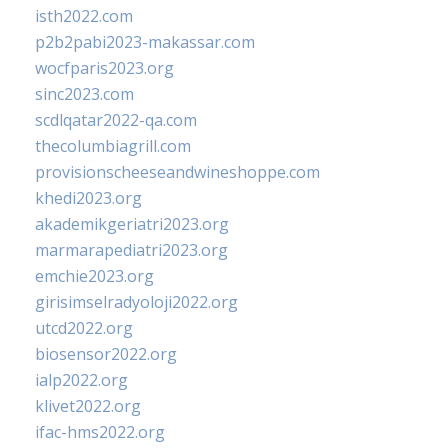
isth2022.com
p2b2pabi2023-makassar.com
wocfparis2023.org
sinc2023.com
scdlqatar2022-qa.com
thecolumbiagrill.com
provisionscheeseandwineshoppe.com
khedi2023.org
akademikgeriatri2023.org
marmarapediatri2023.org
emchie2023.org
girisimselradyoloji2022.org
utcd2022.org
biosensor2022.org
ialp2022.org
klivet2022.org
ifac-hms2022.org