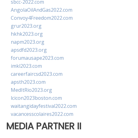
sbcc-2022.com
AngolaOilAndGas2022.com
Convoy4Freedom2022.com
grur2023.org
hkhk2023.org
napm2023.org
apsdfd2023.org
forumausape2023.com
imkl2023.com
careerfaircsd2023.com
apsth2023.com
MedItRio2023.org
lcicon2023boston.com
waitangidayfestival2022.com
vacancesscolaires2022.com
MEDIA PARTNER II