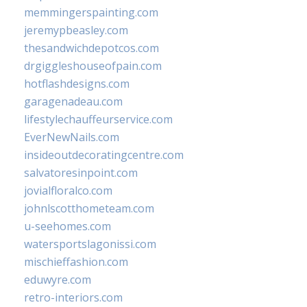
memmingerspainting.com
jeremypbeasley.com
thesandwichdepotcos.com
drgiggleshouseofpain.com
hotflashdesigns.com
garagenadeau.com
lifestylechauffeurservice.com
EverNewNails.com
insideoutdecoratingcentre.com
salvatoresinpoint.com
jovialfloralco.com
johnlscotthometeam.com
u-seehomes.com
watersportslagonissi.com
mischieffashion.com
eduwyre.com
retro-interiors.com