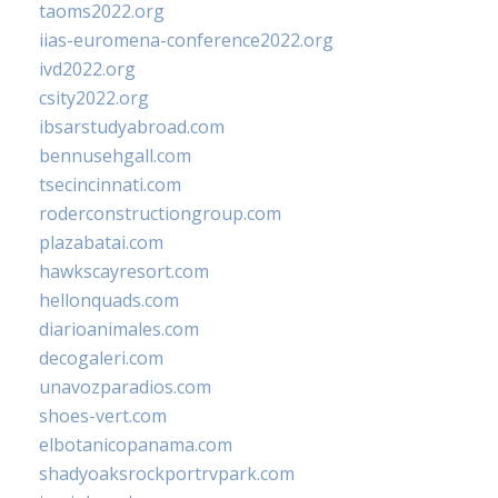
taoms2022.org
iias-euromena-conference2022.org
ivd2022.org
csity2022.org
ibsarstudyabroad.com
bennusehgall.com
tsecincinnati.com
roderconstructiongroup.com
plazabatai.com
hawkscayresort.com
hellonquads.com
diarioanimales.com
decogaleri.com
unavozparadios.com
shoes-vert.com
elbotanicopanama.com
shadyoaksrockportrvpark.com