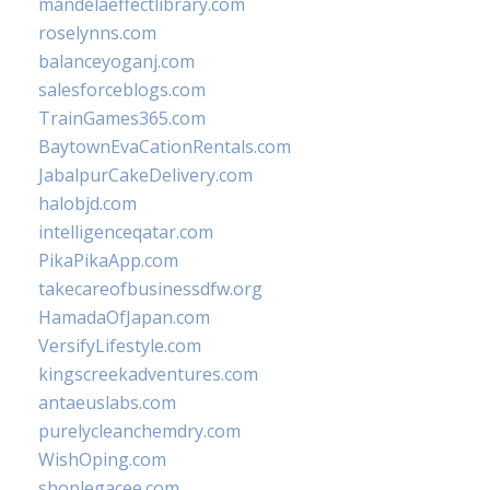
mandelaeffectlibrary.com
roselynns.com
balanceyoganj.com
salesforceblogs.com
TrainGames365.com
BaytownEvaCationRentals.com
JabalpurCakeDelivery.com
halobjd.com
intelligenceqatar.com
PikaPikaApp.com
takecareofbusinessdfw.org
HamadaOfJapan.com
VersifyLifestyle.com
kingscreekadventures.com
antaeuslabs.com
purelycleanchemdry.com
WishOping.com
shoplegacee.com