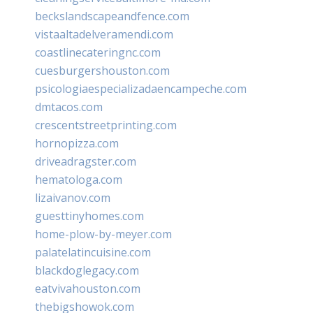
beckslandscapeandfence.com
vistaaltadelveramendi.com
coastlinecateringnc.com
cuesburgershouston.com
psicologiaespecializadaencampeche.com
dmtacos.com
crescentstreetprinting.com
hornopizza.com
driveadragster.com
hematologa.com
lizaivanov.com
guesttinyhomes.com
home-plow-by-meyer.com
palatelatincuisine.com
blackdoglegacy.com
eatvivahouston.com
thebigshowok.com