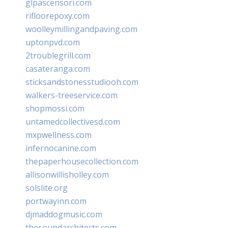
glpascensori.com
rifloorepoxy.com
woolleymillingandpaving.com
uptonpvd.com
2troublegrill.com
casateranga.com
sticksandstonesstudiooh.com
walkers-treeservice.com
shopmossi.com
untamedcollectivesd.com
mxpwellness.com
infernocanine.com
thepaperhousecollection.com
allisonwillisholley.com
solslite.org
portwayinn.com
djmaddogmusic.com
thesoundarchitects.com