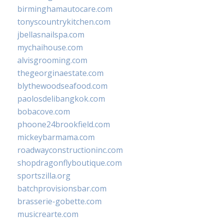
birminghamautocare.com
tonyscountrykitchen.com
jbellasnailspa.com
mychaihouse.com
alvisgrooming.com
thegeorginaestate.com
blythewoodseafood.com
paolosdelibangkok.com
bobacove.com
phoone24brookfield.com
mickeybarmama.com
roadwayconstructioninc.com
shopdragonflyboutique.com
sportszilla.org
batchprovisionsbar.com
brasserie-gobette.com
musicrearte.com