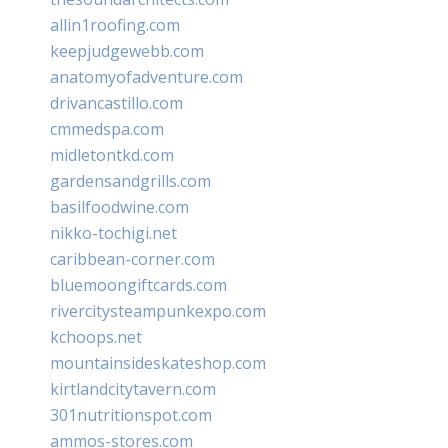
allin1roofing.com
keepjudgewebb.com
anatomyofadventure.com
drivancastillo.com
cmmedspa.com
midletontkd.com
gardensandgrills.com
basilfoodwine.com
nikko-tochigi.net
caribbean-corner.com
bluemoongiftcards.com
rivercitysteampunkexpo.com
kchoops.net
mountainsideskateshop.com
kirtlandcitytavern.com
301nutritionspot.com
ammos-stores.com