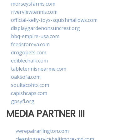
morseysfarms.com
riverviewtennis.com
official-kelly-toys-squishmallows.com
displaygardenonsuncrest.org
bbq-empire-usa.com
feedstoreva.com
drogopets.com
ediblechalk.com
tabletennisnearme.com
oaksofa.com
soultacohtx.com
capishcaps.com
gpsyfl.org
MEDIA PARTNER III
vwrepairarlington.com
cleaningservicebaltimore-md.com