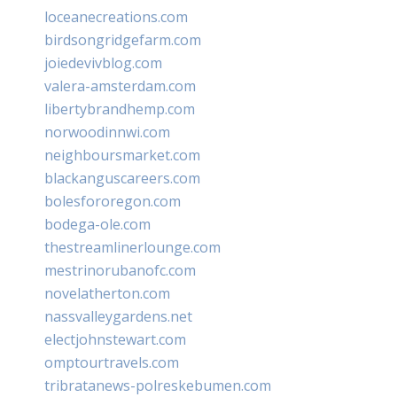
loceanecreations.com
birdsongridgefarm.com
joiedevivblog.com
valera-amsterdam.com
libertybrandhemp.com
norwoodinnwi.com
neighboursmarket.com
blackanguscareers.com
bolesfororegon.com
bodega-ole.com
thestreamlinerlounge.com
mestrinorubanofc.com
novelatherton.com
nassvalleygardens.net
electjohnstewart.com
omptourtravels.com
tribratanews-polreskebumen.com