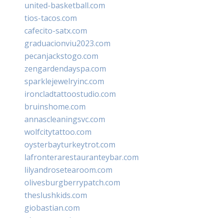
united-basketball.com
tios-tacos.com
cafecito-satx.com
graduacionviu2023.com
pecanjackstogo.com
zengardendayspa.com
sparklejewelryinc.com
ironcladtattoostudio.com
bruinshome.com
annascleaningsvc.com
wolfcitytattoo.com
oysterbayturkeytrot.com
lafronterarestauranteybar.com
lilyandrosetearoom.com
olivesburgberrypatch.com
theslushkids.com
giobastian.com