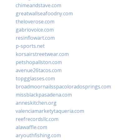
chimeandstave.com
greatwallseafoodny.com
theloverose.com
gabriovoice.com
resinflowart.com
p-sports.net
korsairstreetwear.com
petshopallston.com
avenue26tacos.com
topgglasses.com
broadmoornailsspacoloradosprings.com
missblackpasadena.com
anneskitchen.org
valenciamarketytaqueria.com
reefrecordsllc.com
alawaffle.com
aryouthfishing.com