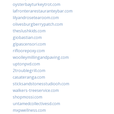
oysterbayturkeytrot.com
lafronterarestauranteybar.com
lilyandrosetearoom.com
olivesburgberrypatch.com
theslushkids.com
giobastian.com
glpascensori.com
rifloorepoxy.com
woolleymillingandpaving.com
uptonpvd.com
2troublegrill.com
casateranga.com
sticksandstonesstudiooh.com
walkers-treeservice.com
shopmossi.com
untamedcollectivesd.com
mxpwellness.com