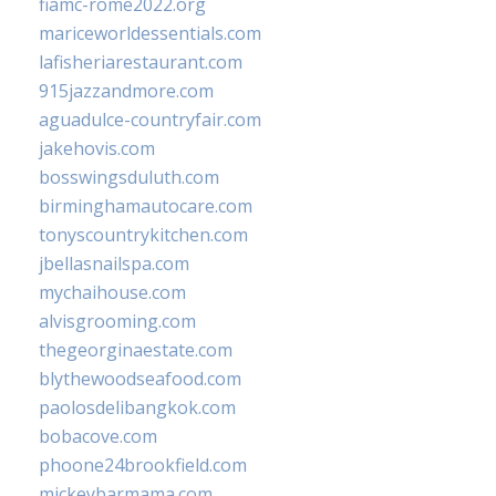
fiamc-rome2022.org
mariceworldessentials.com
lafisheriarestaurant.com
915jazzandmore.com
aguadulce-countryfair.com
jakehovis.com
bosswingsduluth.com
birminghamautocare.com
tonyscountrykitchen.com
jbellasnailspa.com
mychaihouse.com
alvisgrooming.com
thegeorginaestate.com
blythewoodseafood.com
paolosdelibangkok.com
bobacove.com
phoone24brookfield.com
mickeybarmama.com