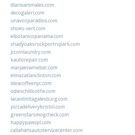
diarioanimales.com
decogaleri.com
unavozparadios.com
shoes-vert.com
elbotanicopanama.com
shadyoaksrockportrvpark.com
jccoinlaundry.com
kautorepair.com
marjaeswinebar.com
elmazatlanclinton.com
ideacoffeenyc.com
odieschillicothe.com
lacantinitagalesburg.com
pizzadeliverybristol.com
greenstarsmogcheck.com
happypawspl.com
callahansautoservicecenter.com