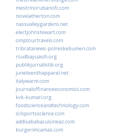
mestrinorubanofc.com
novelatherton.com
nassvalleygardens.net
electjohnstewart.com
omptourtravels.com
tribratanews-polreskebumen.com
rsudbayuasih.org
publikjurnalistik.org
juneteenthapparel.net
italywarm.com
journaloffinanceeconomics.com
kvk-kumari.org
foodscienceandtechnology.com
scisportsscience.com
addisababacuisineaz.com
burgerimcamas.com