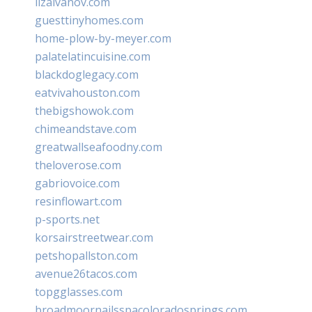
lizaivanov.com
guesttinyhomes.com
home-plow-by-meyer.com
palatelatincuisine.com
blackdoglegacy.com
eatvivahouston.com
thebigshowok.com
chimeandstave.com
greatwallseafoodny.com
theloverose.com
gabriovoice.com
resinflowart.com
p-sports.net
korsairstreetwear.com
petshopallston.com
avenue26tacos.com
topgglasses.com
broadmoornailsspacoloradosprings.com