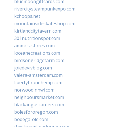
bluemoongiftcards.com
rivercitysteampunkexpo.com
kchoops.net
mountainsideskateshop.com
kirtlandcitytavern.com
301nutritionspot.com
ammos-stores.com
loceanecreations.com
birdsongridgefarm.com
joiedevivblog.com
valera-amsterdam.com
libertybrandhemp.com
norwoodinnwi.com
neighboursmarket.com
blackanguscareers.com
bolesfororegon.com
bodega-ole.com
thestreamlinerlounge.com