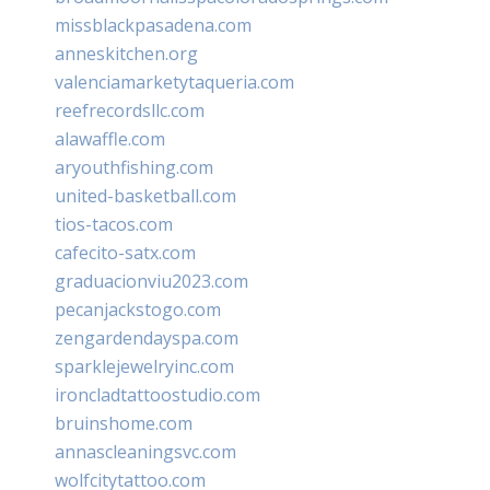
missblackpasadena.com
anneskitchen.org
valenciamarketytaqueria.com
reefrecordsllc.com
alawaffle.com
aryouthfishing.com
united-basketball.com
tios-tacos.com
cafecito-satx.com
graduacionviu2023.com
pecanjackstogo.com
zengardendayspa.com
sparklejewelryinc.com
ironcladtattoostudio.com
bruinshome.com
annascleaningsvc.com
wolfcitytattoo.com