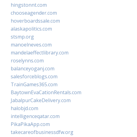
hingstonnt.com
chooseagender.com
hoverboardssale.com
alaskapolitics.com
stsmp.org
manoelneves.com
mandelaeffectlibrary.com
roselynns.com
balanceyoganj.com
salesforceblogs.com
TrainGames365.com
BaytownEvaCationRentals.com
JabalpurCakeDelivery.com
halobjd.com
intelligenceqatar.com
PikaPikaApp.com
takecareofbusinessdfw.org