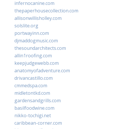
infernocanine.com
thepaperhousecollection.com
allisonwillisholley.com
solslite.org
portwayinn.com
djmaddogmusic.com
thesoundarchitects.com
allin1roofing.com
keepjudgewebb.com
anatomyofadventure.com
drivancastillo.com
cmmedspa.com
midletontkd.com
gardensandgrills.com
basilfoodwine.com
nikko-tochigi.net
caribbean-corner.com