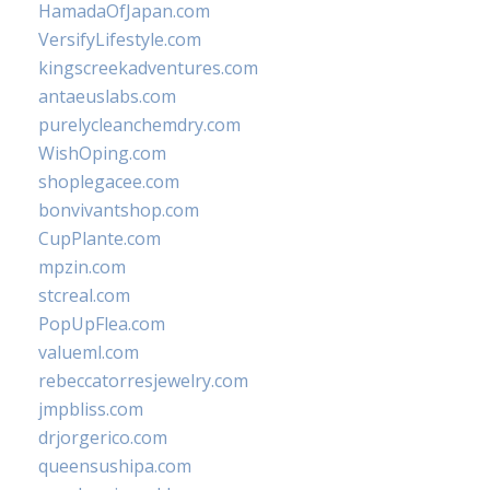
HamadaOfJapan.com
VersifyLifestyle.com
kingscreekadventures.com
antaeuslabs.com
purelycleanchemdry.com
WishOping.com
shoplegacee.com
bonvivantshop.com
CupPlante.com
mpzin.com
stcreal.com
PopUpFlea.com
valueml.com
rebeccatorresjewelry.com
jmpbliss.com
drjorgerico.com
queensushipa.com