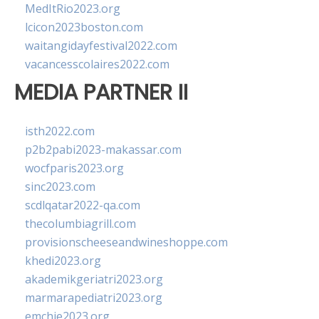
MedItRio2023.org
lcicon2023boston.com
waitangidayfestival2022.com
vacancesscolaires2022.com
MEDIA PARTNER II
isth2022.com
p2b2pabi2023-makassar.com
wocfparis2023.org
sinc2023.com
scdlqatar2022-qa.com
thecolumbiagrill.com
provisionscheeseandwineshoppe.com
khedi2023.org
akademikgeriatri2023.org
marmarapediatri2023.org
emchie2023.org