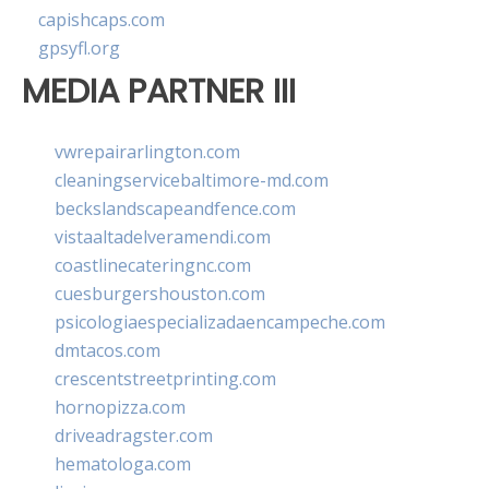
capishcaps.com
gpsyfl.org
MEDIA PARTNER III
vwrepairarlington.com
cleaningservicebaltimore-md.com
beckslandscapeandfence.com
vistaaltadelveramendi.com
coastlinecateringnc.com
cuesburgershouston.com
psicologiaespecializadaencampeche.com
dmtacos.com
crescentstreetprinting.com
hornopizza.com
driveadragster.com
hematologa.com