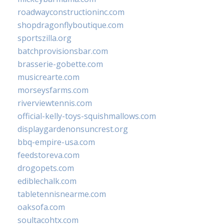
roadwayconstructioninc.com
shopdragonflyboutique.com
sportszilla.org
batchprovisionsbar.com
brasserie-gobette.com
musicrearte.com
morseysfarms.com
riverviewtennis.com
official-kelly-toys-squishmallows.com
displaygardenonsuncrest.org
bbq-empire-usa.com
feedstoreva.com
drogopets.com
ediblechalk.com
tabletennisnearme.com
oaksofa.com
soultacohtx.com