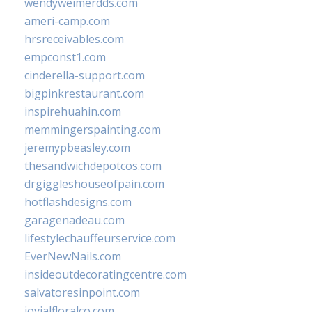
wendyweimerdds.com
ameri-camp.com
hrsreceivables.com
empconst1.com
cinderella-support.com
bigpinkrestaurant.com
inspirehuahin.com
memmingerspainting.com
jeremypbeasley.com
thesandwichdepotcos.com
drgiggleshouseofpain.com
hotflashdesigns.com
garagenadeau.com
lifestylechauffeurservice.com
EverNewNails.com
insideoutdecoratingcentre.com
salvatoresinpoint.com
jovialfloralco.com