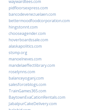
waywardtees.com
pidfloorsexpress.com
bancodevenezuelaen.com
bettermoodfoodcorporation.com
hingstonnt.com
chooseagender.com
hoverboardssale.com
alaskapolitics.com
stsmp.org
manoelneves.com
mandelaeffectlibrary.com
roselynns.com
balanceyoganj.com
salesforceblogs.com
TrainGames365.com
BaytownEvaCationRentals.com
JabalpurCakeDelivery.com