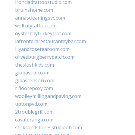
ironcladtattoostudio.com
bruinshome.com
annascleaningsvc.com
wolfcitytattoo.com
oysterbayturkeytrot.com
lafronterarestauranteybar.com
lilyandrosetearoom.com
olivesburgberrypatch.com
theslushkids.com
giobastian.com
glpascensori.com
rifloorepoxy.com
woolleymillingandpaving.com
uptonpvd.com
2troublegrill.com
casateranga.com
sticksandstonesstudiooh.com