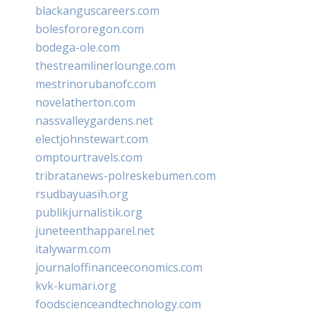
blackanguscareers.com
bolesfororegon.com
bodega-ole.com
thestreamlinerlounge.com
mestrinorubanofc.com
novelatherton.com
nassvalleygardens.net
electjohnstewart.com
omptourtravels.com
tribratanews-polreskebumen.com
rsudbayuasih.org
publikjurnalistik.org
juneteenthapparel.net
italywarm.com
journaloffinanceeconomics.com
kvk-kumari.org
foodscienceandtechnology.com