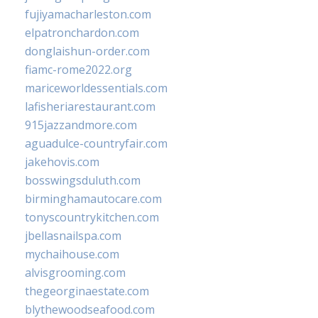
fujiyamacharleston.com
elpatronchardon.com
donglaishun-order.com
fiamc-rome2022.org
mariceworldessentials.com
lafisheriarestaurant.com
915jazzandmore.com
aguadulce-countryfair.com
jakehovis.com
bosswingsduluth.com
birminghamautocare.com
tonyscountrykitchen.com
jbellasnailspa.com
mychaihouse.com
alvisgrooming.com
thegeorginaestate.com
blythewoodseafood.com