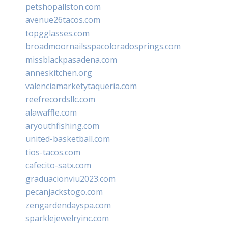
petshopallston.com
avenue26tacos.com
topgglasses.com
broadmoornailsspacoloradosprings.com
missblackpasadena.com
anneskitchen.org
valenciamarketytaqueria.com
reefrecordsllc.com
alawaffle.com
aryouthfishing.com
united-basketball.com
tios-tacos.com
cafecito-satx.com
graduacionviu2023.com
pecanjackstogo.com
zengardendayspa.com
sparklejewelryinc.com