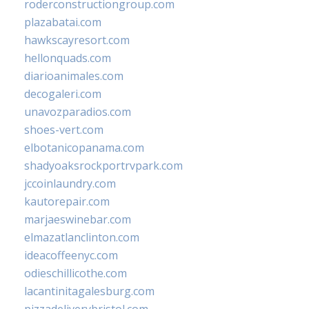
roderconstructiongroup.com
plazabatai.com
hawkscayresort.com
hellonquads.com
diarioanimales.com
decogaleri.com
unavozparadios.com
shoes-vert.com
elbotanicopanama.com
shadyoaksrockportrvpark.com
jccoinlaundry.com
kautorepair.com
marjaeswinebar.com
elmazatlanclinton.com
ideacoffeenyc.com
odieschillicothe.com
lacantinitagalesburg.com