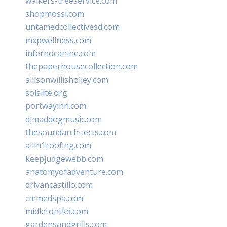
walkers-treeservice.com
shopmossi.com
untamedcollectivesd.com
mxpwellness.com
infernocanine.com
thepaperhousecollection.com
allisonwillisholley.com
solslite.org
portwayinn.com
djmaddogmusic.com
thesoundarchitects.com
allin1roofing.com
keepjudgewebb.com
anatomyofadventure.com
drivancastillo.com
cmmedspa.com
midletontkd.com
gardensandgrills.com