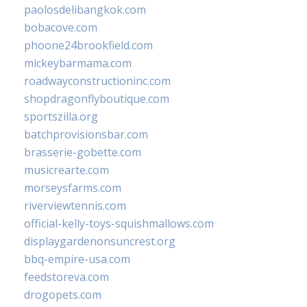
paolosdelibangkok.com
bobacove.com
phoone24brookfield.com
mickeybarmama.com
roadwayconstructioninc.com
shopdragonflyboutique.com
sportszilla.org
batchprovisionsbar.com
brasserie-gobette.com
musicrearte.com
morseysfarms.com
riverviewtennis.com
official-kelly-toys-squishmallows.com
displaygardenonsuncrest.org
bbq-empire-usa.com
feedstoreva.com
drogopets.com