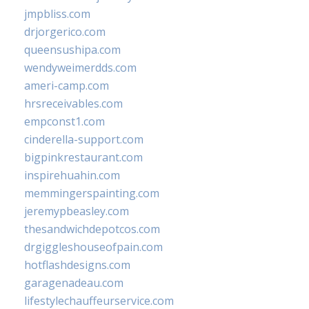
jmpbliss.com
drjorgerico.com
queensushipa.com
wendyweimerdds.com
ameri-camp.com
hrsreceivables.com
empconst1.com
cinderella-support.com
bigpinkrestaurant.com
inspirehuahin.com
memmingerspainting.com
jeremypbeasley.com
thesandwichdepotcos.com
drgiggleshouseofpain.com
hotflashdesigns.com
garagenadeau.com
lifestylechauffeurservice.com