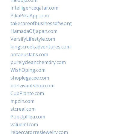
halobjd.com
intelligenceqatar.com
PikaPikaApp.com
takecareofbusinessdfw.org
HamadaOfJapan.com
VersifyLifestyle.com
kingscreekadventures.com
antaeuslabs.com
purelycleanchemdry.com
WishOping.com
shoplegacee.com
bonvivantshop.com
CupPlante.com
mpzin.com
stcreal.com
PopUpFlea.com
valueml.com
rebeccatorresjewelry.com