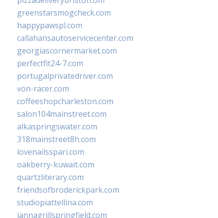
pizzadeliverybristol.com
greenstarsmogcheck.com
happypawspl.com
callahansautoservicecenter.com
georgiascornermarket.com
perfectfit24-7.com
portugalprivatedriver.com
von-racer.com
coffeeshopcharleston.com
salon104mainstreet.com
alkaspringswater.com
318mainstreet8h.com
lovenailsspari.com
oakberry-kuwait.com
quartzliterary.com
friendsofbroderickpark.com
studiopiattellina.com
jannagrillspringfield.com