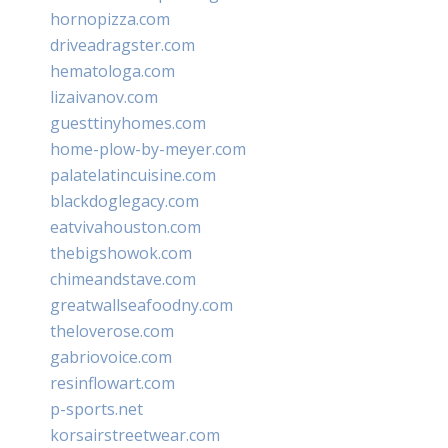
hornopizza.com
driveadragster.com
hematologa.com
lizaivanov.com
guesttinyhomes.com
home-plow-by-meyer.com
palatelatincuisine.com
blackdoglegacy.com
eatvivahouston.com
thebigshowok.com
chimeandstave.com
greatwallseafoodny.com
theloverose.com
gabriovoice.com
resinflowart.com
p-sports.net
korsairstreetwear.com