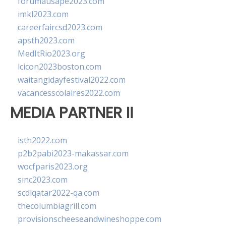
forumausape2023.com
imkl2023.com
careerfaircsd2023.com
apsth2023.com
MedItRio2023.org
lcicon2023boston.com
waitangidayfestival2022.com
vacancesscolaires2022.com
MEDIA PARTNER II
isth2022.com
p2b2pabi2023-makassar.com
wocfparis2023.org
sinc2023.com
scdlqatar2022-qa.com
thecolumbiagrill.com
provisionscheeseandwineshoppe.com