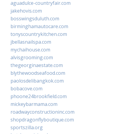
aguadulce-countryfair.com
jakehovis.com
bosswingsduluth.com
birminghamautocare.com
tonyscountrykitchen.com
jbellasnailspa.com
mychaihouse.com
alvisgrooming.com
thegeorginaestate.com
blythewoodseafood.com
paolosdelibangkok.com
bobacove.com
phoone24brookfield.com
mickeybarmama.com
roadwayconstructioninc.com
shopdragonflyboutique.com
sportszilla.org