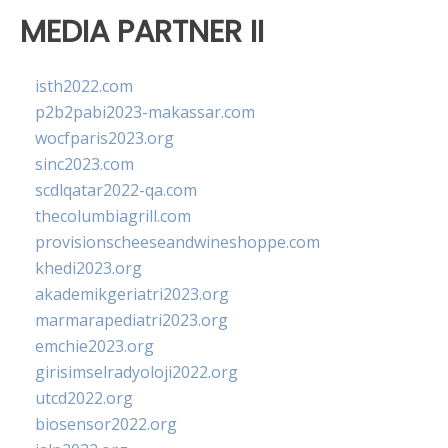
MEDIA PARTNER II
isth2022.com
p2b2pabi2023-makassar.com
wocfparis2023.org
sinc2023.com
scdlqatar2022-qa.com
thecolumbiagrill.com
provisionscheeseandwineshoppe.com
khedi2023.org
akademikgeriatri2023.org
marmarapediatri2023.org
emchie2023.org
girisimselradyoloji2022.org
utcd2022.org
biosensor2022.org