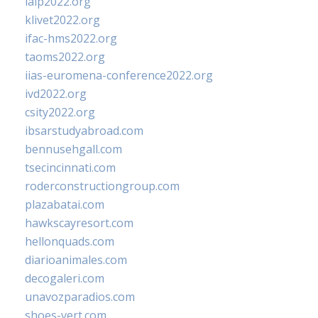
ialp2022.org
klivet2022.org
ifac-hms2022.org
taoms2022.org
iias-euromena-conference2022.org
ivd2022.org
csity2022.org
ibsarstudyabroad.com
bennusehgall.com
tsecincinnati.com
roderconstructiongroup.com
plazabatai.com
hawkscayresort.com
hellonquads.com
diarioanimales.com
decogaleri.com
unavozparadios.com
shoes-vert.com