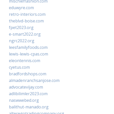
mischieffashion.com
eduwyre.com
retro-interiors.com
theblvd-boise.com
fpet2023.org
e-smart2022.org
ngrc2022.org
leesfamilyfoods.com
lewis-lewis-cpas.com
eleontennis.com
cyetus.com
bradfordshops.com
almadenranchsanjose.com
advocatevijay.com
adlibilimler2023.com
naswwebed.org
balithut-manado.org
alteregotradingcompany.org