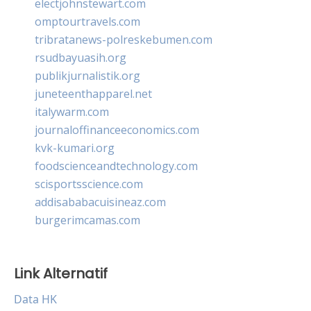
electjohnstewart.com
omptourtravels.com
tribratanews-polreskebumen.com
rsudbayuasih.org
publikjurnalistik.org
juneteenthapparel.net
italywarm.com
journaloffinanceeconomics.com
kvk-kumari.org
foodscienceandtechnology.com
scisportsscience.com
addisababacuisineaz.com
burgerimcamas.com
Link Alternatif
Data HK