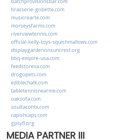
batchprovisionsbar.com
brasserie-gobette.com
musicrearte.com
morseysfarms.com
riverviewtennis.com
official-kelly-toys-squishmallows.com
displaygardenonsuncrest.org
bbq-empire-usa.com
feedstoreva.com
drogopets.com
ediblechalk.com
tabletennisnearme.com
oaksofa.com
soultacohtx.com
capishcaps.com
gpsyfl.org
MEDIA PARTNER III