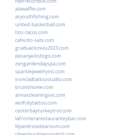
reefrecordsllc.com
alawaffle.com
aryouthfishing.com
united-basketball.com
tios-tacos.com
cafecito-satx.com
graduacionviu2023.com
pecanjackstogo.com
zengardendayspa.com
sparklejewelryinc.com
ironcladtattoostudio.com
bruinshome.com
annascleaningsvc.com
wolfcitytattoo.com
oysterbayturkeytrot.com
lafronterarestauranteybar.com
lilyandrosetearoom.com
olivesburgberrypatch.com