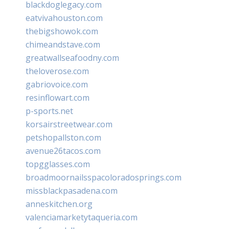
blackdoglegacy.com
eatvivahouston.com
thebigshowok.com
chimeandstave.com
greatwallseafoodny.com
theloverose.com
gabriovoice.com
resinflowart.com
p-sports.net
korsairstreetwear.com
petshopallston.com
avenue26tacos.com
topgglasses.com
broadmoornailsspacoloradosprings.com
missblackpasadena.com
anneskitchen.org
valenciamarketytaqueria.com