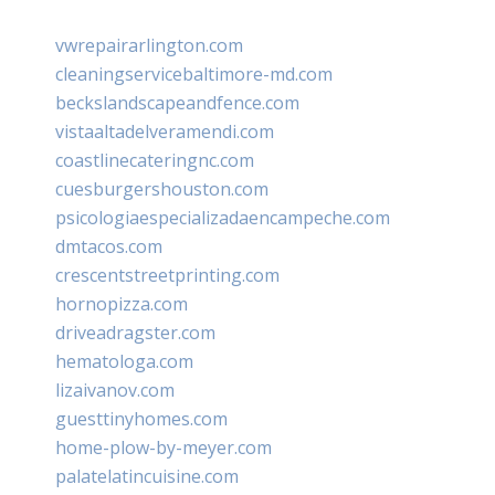
vwrepairarlington.com
cleaningservicebaltimore-md.com
beckslandscapeandfence.com
vistaaltadelveramendi.com
coastlinecateringnc.com
cuesburgershouston.com
psicologiaespecializadaencampeche.com
dmtacos.com
crescentstreetprinting.com
hornopizza.com
driveadragster.com
hematologa.com
lizaivanov.com
guesttinyhomes.com
home-plow-by-meyer.com
palatelatincuisine.com