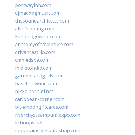
portwayinn.com
djmaddogmusic.com
thesoundarchitects.com
allin1roofing.com
keepjudgewebb.com
anatomyofadventure.com
drivancastillo.com
cmmedspa.com
midletontkd.com
gardensandgrills.com
basilfoodwine.com
nikko-tochigi.net
caribbean-corner.com
bluemoongiftcards.com
rivercitysteampunkexpo.com
kchoops.net
mountainsideskateshop.com