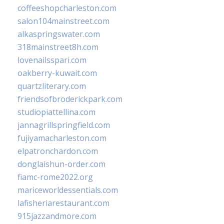
coffeeshopcharleston.com
salon104mainstreet.com
alkaspringswater.com
318mainstreet8h.com
lovenailsspari.com
oakberry-kuwait.com
quartzliterary.com
friendsofbroderickpark.com
studiopiattellina.com
jannagrillspringfield.com
fujiyamacharleston.com
elpatronchardon.com
donglaishun-order.com
fiamc-rome2022.org
mariceworldessentials.com
lafisheriarestaurant.com
915jazzandmore.com