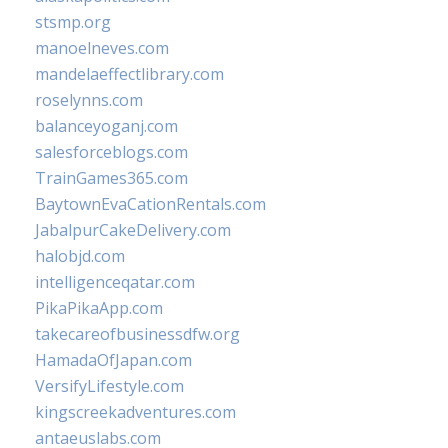
stsmp.org
manoelneves.com
mandelaeffectlibrary.com
roselynns.com
balanceyoganj.com
salesforceblogs.com
TrainGames365.com
BaytownEvaCationRentals.com
JabalpurCakeDelivery.com
halobjd.com
intelligenceqatar.com
PikaPikaApp.com
takecareofbusinessdfw.org
HamadaOfJapan.com
VersifyLifestyle.com
kingscreekadventures.com
antaeuslabs.com