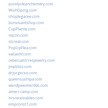
purelycleanchemdry.com
WishOping.com
shoplegacee.com
bonvivantshop.com
CupPlante.com
mpzin.com
stcreal.com
PopUpFlea.com
valueml.com
rebeccatorresjewelry.com
jmpbliss.com
drjorgerico.com
queensushipa.com
wendyweimerdds.com
ameri-camp.com
hrsreceivables.com
empconst1.com