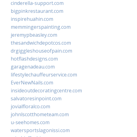
cinderella-support.com
bigpinkrestaurant.com
inspirehuahin.com
memmingerspainting.com
jeremypbeasley.com
thesandwichdepotcos.com
drgiggleshouseofpain.com
hotflashdesigns.com
garagenadeau.com
lifestylechauffeurservice.com
EverNewNails.com
insideoutdecoratingcentre.com
salvatoresinpoint.com
jovialfloralco.com
johnlscotthometeam.com
u-seehomes.com
watersportslagonissi.com