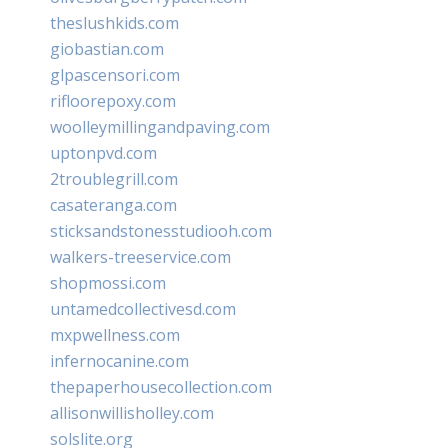
theslushkids.com
giobastian.com
glpascensori.com
rifloorepoxy.com
woolleymillingandpaving.com
uptonpvd.com
2troublegrill.com
casateranga.com
sticksandstonesstudiooh.com
walkers-treeservice.com
shopmossi.com
untamedcollectivesd.com
mxpwellness.com
infernocanine.com
thepaperhousecollection.com
allisonwillisholley.com
solslite.org