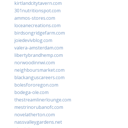
kirtlandcitytavern.com
301nutritionspot.com
ammos-stores.com
loceanecreations.com
birdsongridgefarm.com
joiedevivblog.com
valera-amsterdam.com
libertybrandhemp.com
norwoodinnwi.com
neighboursmarket.com
blackanguscareers.com
bolesfororegon.com
bodega-ole.com
thestreamlinerlounge.com
mestrinorubanofc.com
novelatherton.com
nassvalleygardens.net