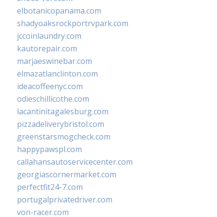
elbotanicopanama.com
shadyoaksrockportrvpark.com
jccoinlaundry.com
kautorepair.com
marjaeswinebar.com
elmazatlanclinton.com
ideacoffeenyc.com
odieschillicothe.com
lacantinitagalesburg.com
pizzadeliverybristol.com
greenstarsmogcheck.com
happypawspl.com
callahansautoservicecenter.com
georgiascornermarket.com
perfectfit24-7.com
portugalprivatedriver.com
von-racer.com