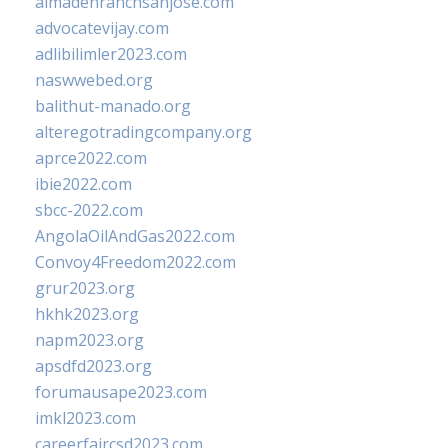
almadenranchsanjose.com
advocatevijay.com
adlibilimler2023.com
naswwebed.org
balithut-manado.org
alteregotradingcompany.org
aprce2022.com
ibie2022.com
sbcc-2022.com
AngolaOilAndGas2022.com
Convoy4Freedom2022.com
grur2023.org
hkhk2023.org
napm2023.org
apsdfd2023.org
forumausape2023.com
imkl2023.com
careerfaircsd2023.com