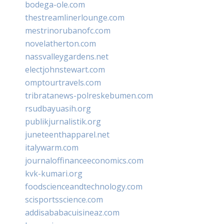
bodega-ole.com
thestreamlinerlounge.com
mestrinorubanofc.com
novelatherton.com
nassvalleygardens.net
electjohnstewart.com
omptourtravels.com
tribratanews-polreskebumen.com
rsudbayuasih.org
publikjurnalistik.org
juneteenthapparel.net
italywarm.com
journaloffinanceeconomics.com
kvk-kumari.org
foodscienceandtechnology.com
scisportsscience.com
addisababacuisineaz.com