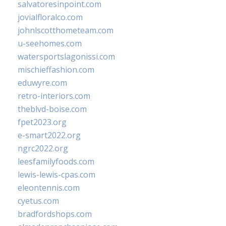
salvatoresinpoint.com
jovialfloralco.com
johnlscotthometeam.com
u-seehomes.com
watersportslagonissi.com
mischieffashion.com
eduwyre.com
retro-interiors.com
theblvd-boise.com
fpet2023.org
e-smart2022.org
ngrc2022.org
leesfamilyfoods.com
lewis-lewis-cpas.com
eleontennis.com
cyetus.com
bradfordshops.com