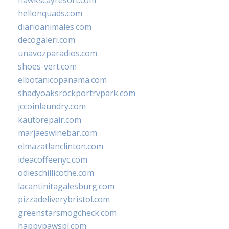
hawkscayresort.com
hellonquads.com
diarioanimales.com
decogaleri.com
unavozparadios.com
shoes-vert.com
elbotanicopanama.com
shadyoaksrockportrvpark.com
jccoinlaundry.com
kautorepair.com
marjaeswinebar.com
elmazatlanclinton.com
ideacoffeenyc.com
odieschillicothe.com
lacantinitagalesburg.com
pizzadeliverybristol.com
greenstarsmogcheck.com
happypawspl.com