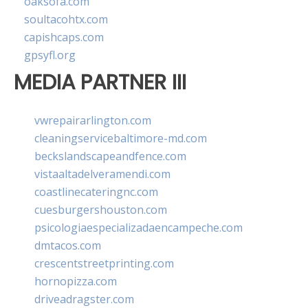
oaksofa.com
soultacohtx.com
capishcaps.com
gpsyfl.org
MEDIA PARTNER III
vwrepairarlington.com
cleaningservicebaltimore-md.com
beckslandscapeandfence.com
vistaaltadelveramendi.com
coastlinecateringnc.com
cuesburgershouston.com
psicologiaespecializadaencampeche.com
dmtacos.com
crescentstreetprinting.com
hornopizza.com
driveadragster.com