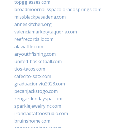
topgglasses.com
broadmoornailsspacoloradosprings.com
missblackpasadena.com
anneskitchen.org
valenciamarketytaqueria.com
reefrecordsllc.com
alawaffle.com
aryouthfishing.com
united-basketball.com
tios-tacos.com
cafecito-satx.com
graduacionviu2023.com
pecanjackstogo.com
zengardendayspa.com
sparklejewelryinc.com
ironcladtattoostudio.com
bruinshome.com