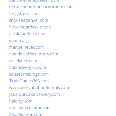
bancodevenezuelaen.com
bettermoodfoodcorporation.com
hingstonnt.com
chooseagender.com
hoverboardssale.com
alaskapolitics.com
stsmp.org
manoelneves.com
mandelaeffectlibrary.com
roselynns.com
balanceyoganj.com
salesforceblogs.com
TrainGames365.com
BaytownEvaCationRentals.com
JabalpurCakeDelivery.com
halobjd.com
intelligenceqatar.com
PikaPikaApp.com