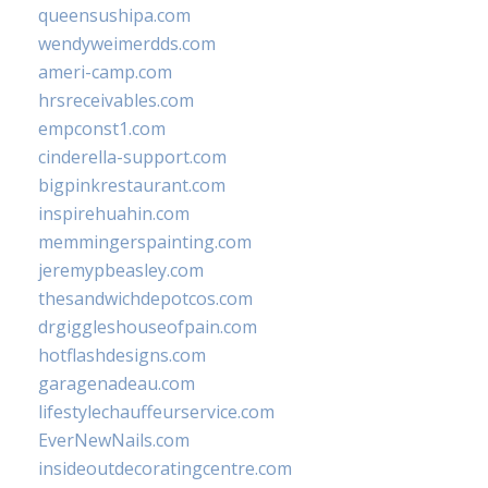
queensushipa.com
wendyweimerdds.com
ameri-camp.com
hrsreceivables.com
empconst1.com
cinderella-support.com
bigpinkrestaurant.com
inspirehuahin.com
memmingerspainting.com
jeremypbeasley.com
thesandwichdepotcos.com
drgiggleshouseofpain.com
hotflashdesigns.com
garagenadeau.com
lifestylechauffeurservice.com
EverNewNails.com
insideoutdecoratingcentre.com