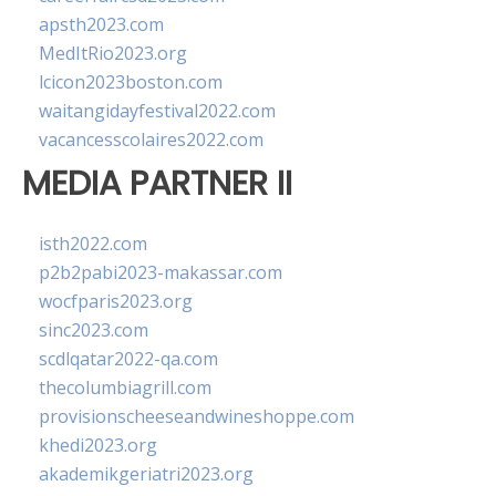
apsth2023.com
MedItRio2023.org
lcicon2023boston.com
waitangidayfestival2022.com
vacancesscolaires2022.com
MEDIA PARTNER II
isth2022.com
p2b2pabi2023-makassar.com
wocfparis2023.org
sinc2023.com
scdlqatar2022-qa.com
thecolumbiagrill.com
provisionscheeseandwineshoppe.com
khedi2023.org
akademikgeriatri2023.org