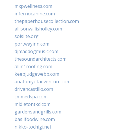
mxpwellness.com
infernocanine.com
thepaperhousecollection.com
allisonwillisholley.com
solslite.org
portwayinn.com
djmaddogmusic.com
thesoundarchitects.com
allin1roofing.com
keepjudgewebb.com
anatomyofadventure.com
drivancastillo.com
cmmedspa.com
midletontkd.com
gardensandgrills.com
basilfoodwine.com
nikko-tochigi.net