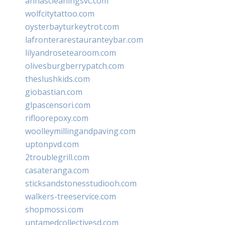
annascleaningsvc.com
wolfcitytattoo.com
oysterbayturkeytrot.com
lafronterarestauranteybar.com
lilyandrosetearoom.com
olivesburgberrypatch.com
theslushkids.com
giobastian.com
glpascensori.com
rifloorepoxy.com
woolleymillingandpaving.com
uptonpvd.com
2troublegrill.com
casateranga.com
sticksandstonesstudiooh.com
walkers-treeservice.com
shopmossi.com
untamedcollectivesd.com