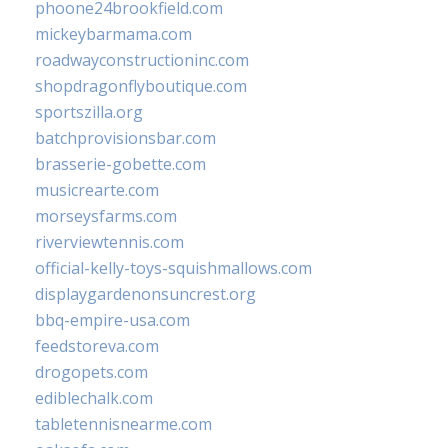
phoone24brookfield.com
mickeybarmama.com
roadwayconstructioninc.com
shopdragonflyboutique.com
sportszilla.org
batchprovisionsbar.com
brasserie-gobette.com
musicrearte.com
morseysfarms.com
riverviewtennis.com
official-kelly-toys-squishmallows.com
displaygardenonsuncrest.org
bbq-empire-usa.com
feedstoreva.com
drogopets.com
ediblechalk.com
tabletennisnearme.com