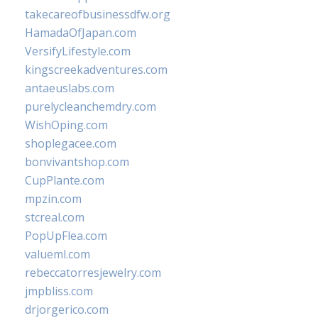
takecareofbusinessdfw.org
HamadaOfJapan.com
VersifyLifestyle.com
kingscreekadventures.com
antaeuslabs.com
purelycleanchemdry.com
WishOping.com
shoplegacee.com
bonvivantshop.com
CupPlante.com
mpzin.com
stcreal.com
PopUpFlea.com
valueml.com
rebeccatorresjewelry.com
jmpbliss.com
drjorgerico.com