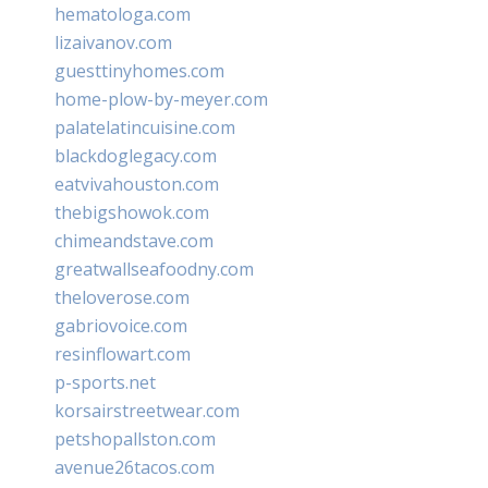
hematologa.com
lizaivanov.com
guesttinyhomes.com
home-plow-by-meyer.com
palatelatincuisine.com
blackdoglegacy.com
eatvivahouston.com
thebigshowok.com
chimeandstave.com
greatwallseafoodny.com
theloverose.com
gabriovoice.com
resinflowart.com
p-sports.net
korsairstreetwear.com
petshopallston.com
avenue26tacos.com