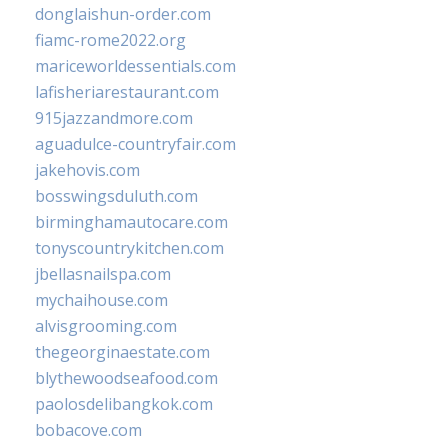
donglaishun-order.com
fiamc-rome2022.org
mariceworldessentials.com
lafisheriarestaurant.com
915jazzandmore.com
aguadulce-countryfair.com
jakehovis.com
bosswingsduluth.com
birminghamautocare.com
tonyscountrykitchen.com
jbellasnailspa.com
mychaihouse.com
alvisgrooming.com
thegeorginaestate.com
blythewoodseafood.com
paolosdelibangkok.com
bobacove.com