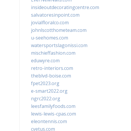
insideoutdecoratingcentre.com
salvatoresinpoint.com
jovialfloralco.com
johnlscotthometeam.com
u-seehomes.com
watersportslagonissi.com
mischieffashion.com
eduwyre.com
retro-interiors.com
theblvd-boise.com
fpet2023.org
e-smart2022.org
ngrc2022.org
leesfamilyfoods.com
lewis-lewis-cpas.com
eleontennis.com
cyetus.com