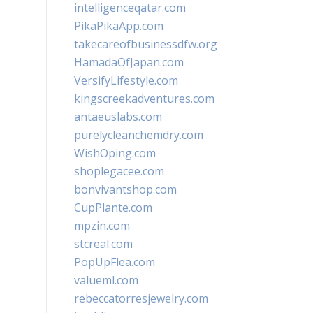
intelligenceqatar.com
PikaPikaApp.com
takecareofbusinessdfw.org
HamadaOfJapan.com
VersifyLifestyle.com
kingscreekadventures.com
antaeuslabs.com
purelycleanchemdry.com
WishOping.com
shoplegacee.com
bonvivantshop.com
CupPlante.com
mpzin.com
stcreal.com
PopUpFlea.com
valueml.com
rebeccatorresjewelry.com