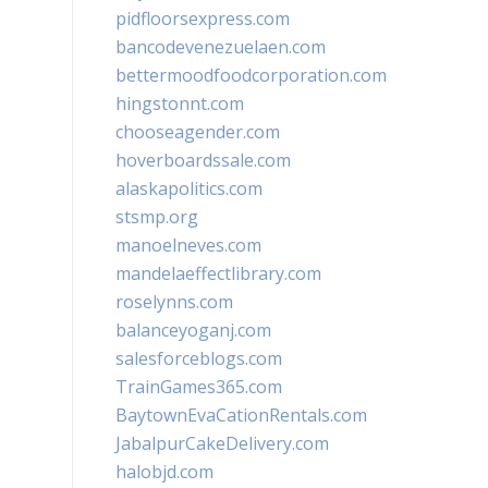
pidfloorsexpress.com
bancodevenezuelaen.com
bettermoodfoodcorporation.com
hingstonnt.com
chooseagender.com
hoverboardssale.com
alaskapolitics.com
stsmp.org
manoelneves.com
mandelaeffectlibrary.com
roselynns.com
balanceyoganj.com
salesforceblogs.com
TrainGames365.com
BaytownEvaCationRentals.com
JabalpurCakeDelivery.com
halobjd.com