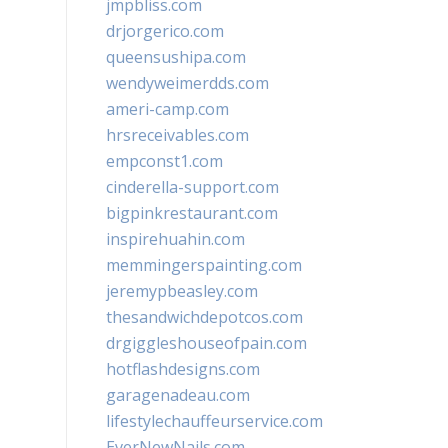
jmpbliss.com
drjorgerico.com
queensushipa.com
wendyweimerdds.com
ameri-camp.com
hrsreceivables.com
empconst1.com
cinderella-support.com
bigpinkrestaurant.com
inspirehuahin.com
memmingerspainting.com
jeremypbeasley.com
thesandwichdepotcos.com
drgiggleshouseofpain.com
hotflashdesigns.com
garagenadeau.com
lifestylechauffeurservice.com
EverNewNails.com