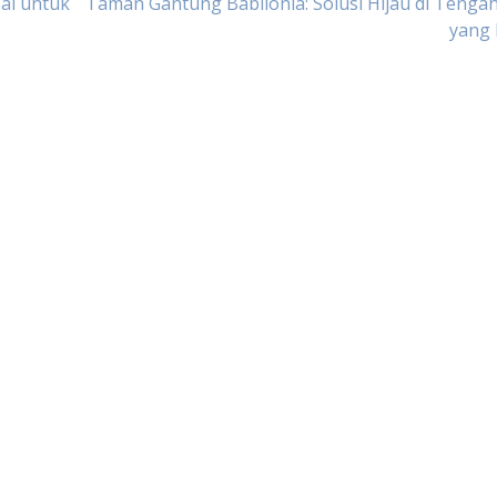
eal untuk
Taman Gantung Babilonia: Solusi Hijau di Tenga
yang 