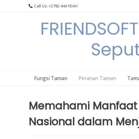
Skip
Call Us: +2782 444 YEAH
to
content
FRIENDSOFT
Sepu
Fungsi Taman
Peranan Taman
Tama
Memahami Manfaat 
Nasional dalam Me