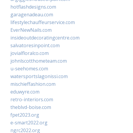
hotflashdesigns.com
garagenadeau.com
lifestylechauffeurservice.com
EverNewNails.com
insideoutdecoratingcentre.com
salvatoresinpoint.com
jovialfloralco.com
johnlscotthometeam.com
u-seehomes.com
watersportslagonissi.com
mischieffashion.com
eduwyre.com
retro-interiors.com
theblvd-boise.com
fpet2023.org
e-smart2022.org
ngrc2022.org