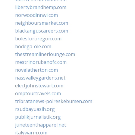
libertybrandhemp.com
norwoodinnwi.com
neighboursmarket.com
blackanguscareers.com
bolesfororegon.com
bodega-ole.com
thestreamlinerlounge.com
mestrinorubanofc.com
novelatherton.com
nassvalleygardens.net
electjohnstewart.com
omptourtravels.com
tribratanews-polreskebumen.com
rsudbayuasih.org
publikjurnalistik.org
juneteenthapparel.net
italywarm.com