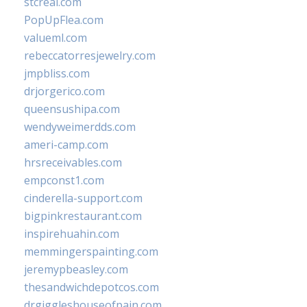
stcreal.com
PopUpFlea.com
valueml.com
rebeccatorresjewelry.com
jmpbliss.com
drjorgerico.com
queensushipa.com
wendyweimerdds.com
ameri-camp.com
hrsreceivables.com
empconst1.com
cinderella-support.com
bigpinkrestaurant.com
inspirehuahin.com
memmingerspainting.com
jeremypbeasley.com
thesandwichdepotcos.com
drgiggleshouseofpain.com