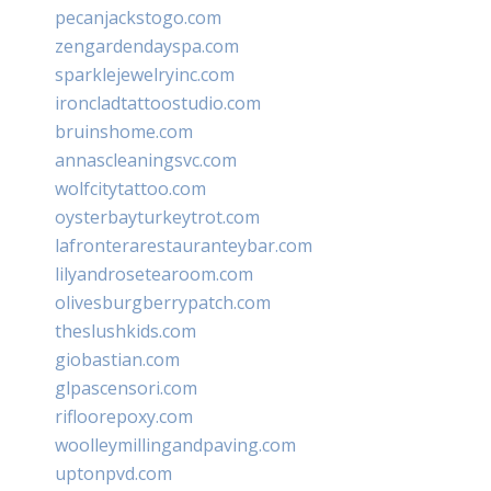
pecanjackstogo.com
zengardendayspa.com
sparklejewelryinc.com
ironcladtattoostudio.com
bruinshome.com
annascleaningsvc.com
wolfcitytattoo.com
oysterbayturkeytrot.com
lafronterarestauranteybar.com
lilyandrosetearoom.com
olivesburgberrypatch.com
theslushkids.com
giobastian.com
glpascensori.com
rifloorepoxy.com
woolleymillingandpaving.com
uptonpvd.com