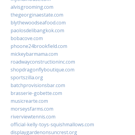
alvisgrooming.com
thegeorginaestate.com
blythewoodseafood.com
paolosdelibangkok.com
bobacove.com
phoone24brookfield.com
mickeybarmama.com
roadwayconstructioninc.com
shopdragonflyboutique.com
sportszilla.org
batchprovisionsbar.com
brasserie-gobette.com
musicrearte.com
morseysfarms.com
riverviewtennis.com
official-kelly-toys-squishmallows.com
displaygardenonsuncrest.org