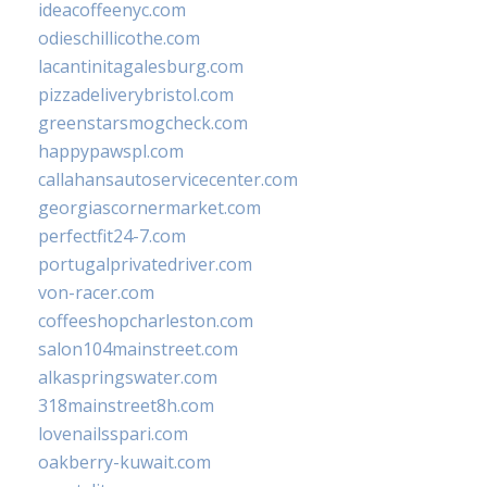
ideacoffeenyc.com
odieschillicothe.com
lacantinitagalesburg.com
pizzadeliverybristol.com
greenstarsmogcheck.com
happypawspl.com
callahansautoservicecenter.com
georgiascornermarket.com
perfectfit24-7.com
portugalprivatedriver.com
von-racer.com
coffeeshopcharleston.com
salon104mainstreet.com
alkaspringswater.com
318mainstreet8h.com
lovenailsspari.com
oakberry-kuwait.com