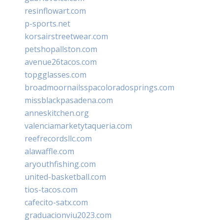
resinflowart.com
p-sports.net
korsairstreetwear.com
petshopallston.com
avenue26tacos.com
topgglasses.com
broadmoornailsspacoloradosprings.com
missblackpasadena.com
anneskitchen.org
valenciamarketytaqueria.com
reefrecordsllc.com
alawaffle.com
aryouthfishing.com
united-basketball.com
tios-tacos.com
cafecito-satx.com
graduacionviu2023.com