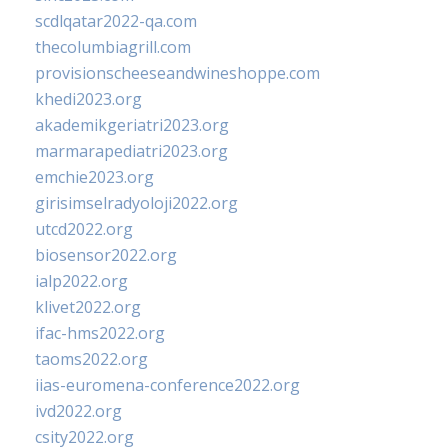
scdlqatar2022-qa.com
thecolumbiagrill.com
provisionscheeseandwineshoppe.com
khedi2023.org
akademikgeriatri2023.org
marmarapediatri2023.org
emchie2023.org
girisimselradyoloji2022.org
utcd2022.org
biosensor2022.org
ialp2022.org
klivet2022.org
ifac-hms2022.org
taoms2022.org
iias-euromena-conference2022.org
ivd2022.org
csity2022.org