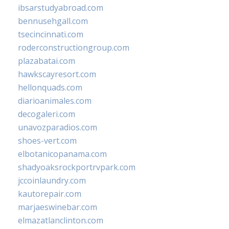
ibsarstudyabroad.com
bennusehgall.com
tsecincinnati.com
roderconstructiongroup.com
plazabatai.com
hawkscayresort.com
hellonquads.com
diarioanimales.com
decogaleri.com
unavozparadios.com
shoes-vert.com
elbotanicopanama.com
shadyoaksrockportrvpark.com
jccoinlaundry.com
kautorepair.com
marjaeswinebar.com
elmazatlanclinton.com