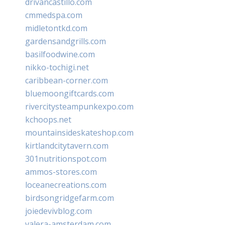
drivancastillo.com
cmmedspa.com
midletontkd.com
gardensandgrills.com
basilfoodwine.com
nikko-tochigi.net
caribbean-corner.com
bluemoongiftcards.com
rivercitysteampunkexpo.com
kchoops.net
mountainsideskateshop.com
kirtlandcitytavern.com
301nutritionspot.com
ammos-stores.com
loceanecreations.com
birdsongridgefarm.com
joiedevivblog.com
valera-amsterdam.com