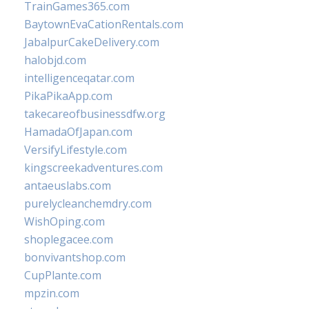
TrainGames365.com
BaytownEvaCationRentals.com
JabalpurCakeDelivery.com
halobjd.com
intelligenceqatar.com
PikaPikaApp.com
takecareofbusinessdfw.org
HamadaOfJapan.com
VersifyLifestyle.com
kingscreekadventures.com
antaeuslabs.com
purelycleanchemdry.com
WishOping.com
shoplegacee.com
bonvivantshop.com
CupPlante.com
mpzin.com