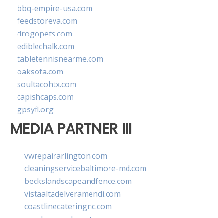
bbq-empire-usa.com
feedstoreva.com
drogopets.com
ediblechalk.com
tabletennisnearme.com
oaksofa.com
soultacohtx.com
capishcaps.com
gpsyfl.org
MEDIA PARTNER III
vwrepairarlington.com
cleaningservicebaltimore-md.com
beckslandscapeandfence.com
vistaaltadelveramendi.com
coastlinecateringnc.com