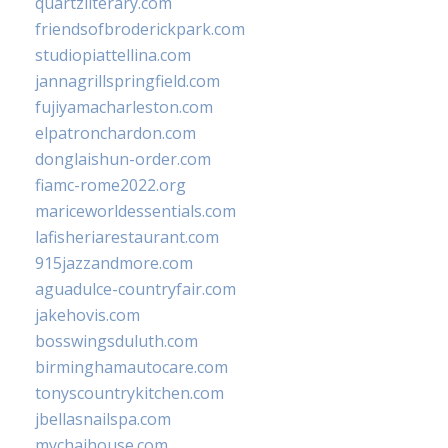
quartzliterary.com
friendsofbroderickpark.com
studiopiattellina.com
jannagrillspringfield.com
fujiyamacharleston.com
elpatronchardon.com
donglaishun-order.com
fiamc-rome2022.org
mariceworldessentials.com
lafisheriarestaurant.com
915jazzandmore.com
aguadulce-countryfair.com
jakehovis.com
bosswingsduluth.com
birminghamautocare.com
tonyscountrykitchen.com
jbellasnailspa.com
mychaihouse.com