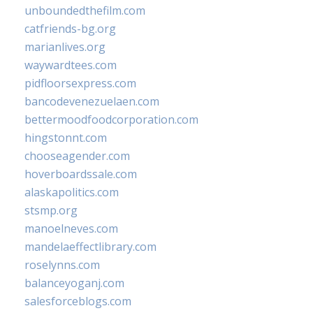
unboundedthefilm.com
catfriends-bg.org
marianlives.org
waywardtees.com
pidfloorsexpress.com
bancodevenezuelaen.com
bettermoodfoodcorporation.com
hingstonnt.com
chooseagender.com
hoverboardssale.com
alaskapolitics.com
stsmp.org
manoelneves.com
mandelaeffectlibrary.com
roselynns.com
balanceyoganj.com
salesforceblogs.com