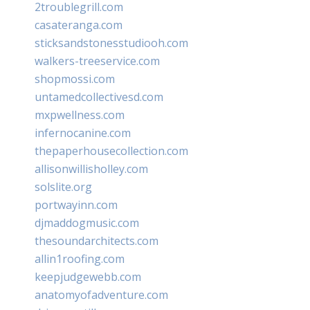
2troublegrill.com
casateranga.com
sticksandstonesstudiooh.com
walkers-treeservice.com
shopmossi.com
untamedcollectivesd.com
mxpwellness.com
infernocanine.com
thepaperhousecollection.com
allisonwillisholley.com
solslite.org
portwayinn.com
djmaddogmusic.com
thesoundarchitects.com
allin1roofing.com
keepjudgewebb.com
anatomyofadventure.com