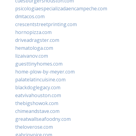
cuesburgershouston.com
psicologiaespecializadaencampeche.com
dmtacos.com
crescentstreetprinting.com
hornopizza.com
driveadragster.com
hematologa.com
lizaivanov.com
guesttinyhomes.com
home-plow-by-meyer.com
palatelatincuisine.com
blackdoglegacy.com
eatvivahouston.com
thebigshowok.com
chimeandstave.com
greatwallseafoodny.com
theloverose.com
gabriovoice.com