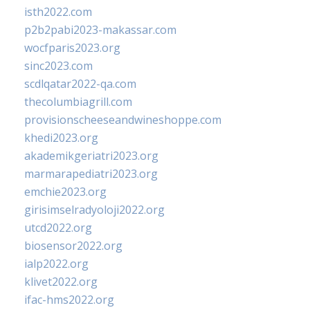
isth2022.com
p2b2pabi2023-makassar.com
wocfparis2023.org
sinc2023.com
scdlqatar2022-qa.com
thecolumbiagrill.com
provisionscheeseandwineshoppe.com
khedi2023.org
akademikgeriatri2023.org
marmarapediatri2023.org
emchie2023.org
girisimselradyoloji2022.org
utcd2022.org
biosensor2022.org
ialp2022.org
klivet2022.org
ifac-hms2022.org