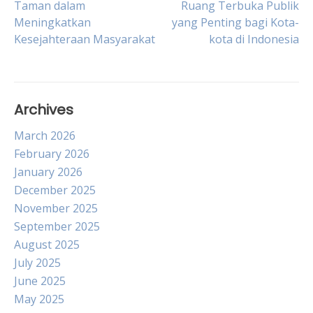
Taman dalam
Ruang Terbuka Publik
Meningkatkan
yang Penting bagi Kota-
navigation
Kesejahteraan Masyarakat
kota di Indonesia
Archives
March 2026
February 2026
January 2026
December 2025
November 2025
September 2025
August 2025
July 2025
June 2025
May 2025