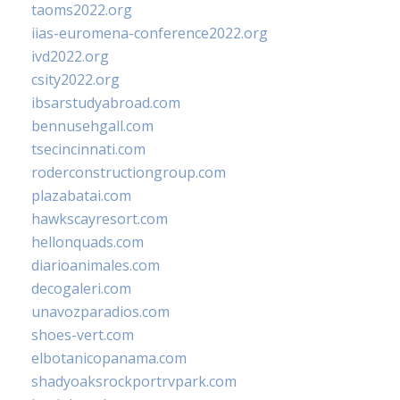
taoms2022.org
iias-euromena-conference2022.org
ivd2022.org
csity2022.org
ibsarstudyabroad.com
bennusehgall.com
tsecincinnati.com
roderconstructiongroup.com
plazabatai.com
hawkscayresort.com
hellonquads.com
diarioanimales.com
decogaleri.com
unavozparadios.com
shoes-vert.com
elbotanicopanama.com
shadyoaksrockportrvpark.com