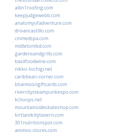
allin1roofing.com
keepjudgewebb.com
anatomyofadventure.com
drivancastillo.com
cmmedspa.com
midletontkd.com
gardensandgrills.com
basilfoodwine.com
nikko-tochigi.net
caribbean-corner.com
bluemoongiftcards.com
rivercitysteampunkexpo.com
kchoops.net
mountainsideskateshop.com
kirtlandcitytavern.com
301nutritionspot.com
ammos-stores.com