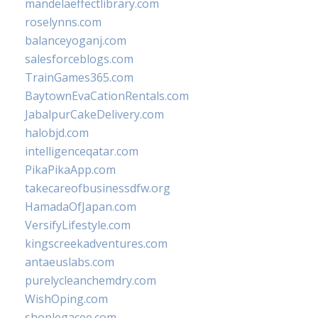
mandelaeffectlibrary.com
roselynns.com
balanceyoganj.com
salesforceblogs.com
TrainGames365.com
BaytownEvaCationRentals.com
JabalpurCakeDelivery.com
halobjd.com
intelligenceqatar.com
PikaPikaApp.com
takecareofbusinessdfw.org
HamadaOfJapan.com
VersifyLifestyle.com
kingscreekadventures.com
antaeuslabs.com
purelycleanchemdry.com
WishOping.com
shoplegacee.com