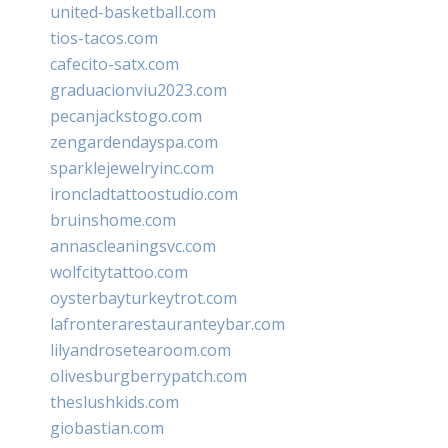
united-basketball.com
tios-tacos.com
cafecito-satx.com
graduacionviu2023.com
pecanjackstogo.com
zengardendayspa.com
sparklejewelryinc.com
ironcladtattoostudio.com
bruinshome.com
annascleaningsvc.com
wolfcitytattoo.com
oysterbayturkeytrot.com
lafronterarestauranteybar.com
lilyandrosetearoom.com
olivesburgberrypatch.com
theslushkids.com
giobastian.com