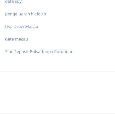
data sdy
pengeluaran hk lotto
Live Draw Macau
data macau
Slot Deposit Pulsa Tanpa Potongan