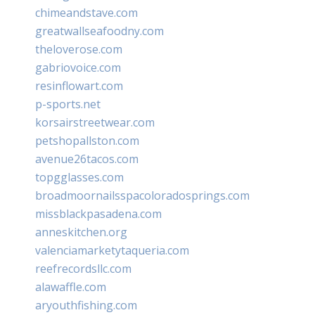
chimeandstave.com
greatwallseafoodny.com
theloverose.com
gabriovoice.com
resinflowart.com
p-sports.net
korsairstreetwear.com
petshopallston.com
avenue26tacos.com
topgglasses.com
broadmoornailsspacoloradosprings.com
missblackpasadena.com
anneskitchen.org
valenciamarketytaqueria.com
reefrecordsllc.com
alawaffle.com
aryouthfishing.com