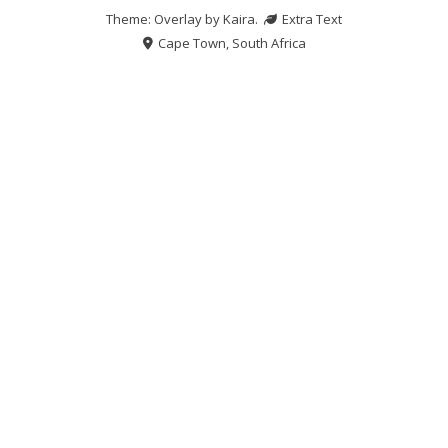
Theme: Overlay by
Kaira
.
Extra Text
Cape Town, South Africa