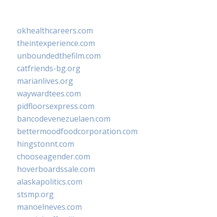
okhealthcareers.com
theintexperience.com
unboundedthefilm.com
catfriends-bg.org
marianlives.org
waywardtees.com
pidfloorsexpress.com
bancodevenezuelaen.com
bettermoodfoodcorporation.com
hingstonnt.com
chooseagender.com
hoverboardssale.com
alaskapolitics.com
stsmp.org
manoelneves.com