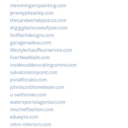
memmingerspainting.com
jeremypbeasley.com
thesandwichdepotcos.com
drgiggleshouseofpain.com
hotflashdesigns.com
garagenadeau.com
lifestylechauffeurservice.com
EverNewNails.com
insideoutdecoratingcentre.com
salvatoresinpoint.com
jovialfloralco.com
johnlscotthometeam.com
u-seehomes.com
watersportslagonissi.com
mischieffashion.com
eduwyre.com
retro-interiors.com