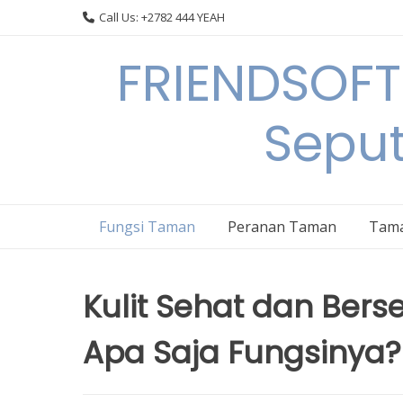
Skip
Call Us: +2782 444 YEAH
to
content
FRIENDSOFT
Sepu
Fungsi Taman
Peranan Taman
Tama
Kulit Sehat dan Ber
Apa Saja Fungsinya?