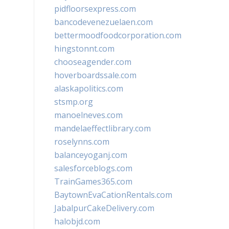
pidfloorsexpress.com
bancodevenezuelaen.com
bettermoodfoodcorporation.com
hingstonnt.com
chooseagender.com
hoverboardssale.com
alaskapolitics.com
stsmp.org
manoelneves.com
mandelaeffectlibrary.com
roselynns.com
balanceyoganj.com
salesforceblogs.com
TrainGames365.com
BaytownEvaCationRentals.com
JabalpurCakeDelivery.com
halobjd.com