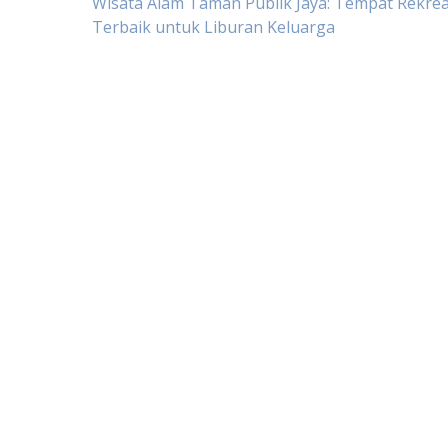
Post
Wisata Alam Taman Publik Jaya: Tempat Rekrea
Terbaik untuk Liburan Keluarga
navigation