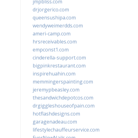
jmpbliss.com
drjorgerico.com
queensushipa.com
wendyweimerdds.com
ameri-camp.com
hrsreceivables.com
empconst1.com
cinderella-support.com
bigpinkrestaurant.com
inspirehuahin.com
memmingerspainting.com
jeremypbeasley.com
thesandwichdepotcos.com
drgiggleshouseofpain.com
hotflashdesigns.com
garagenadeau.com
lifestylechauffeurservice.com
EverNewNails.com