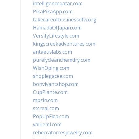
intelligenceqatar.com
PikaPikaApp.com
takecareofbusinessdfw.org
HamadaOfJapan.com
VersifyLifestyle.com
kingscreekadventures.com
antaeuslabs.com
purelycleanchemdry.com
WishOping.com
shoplegacee.com
bonvivantshop.com
CupPlante.com
mpzin.com
stcreal.com
PopUpFlea.com
valueml.com
rebeccatorresjewelry.com