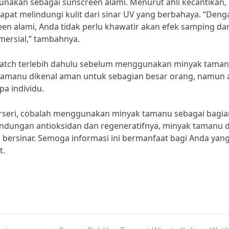
unakan sebagai sunscreen alami. Menurut ahli kecantikan, 
at melindungi kulit dari sinar UV yang berbahaya. “Deng
 alami, Anda tidak perlu khawatir akan efek samping dar
mersial,” tambahnya.
 patch terlebih dahulu sebelum menggunakan minyak tama
 tamanu dikenal aman untuk sebagian besar orang, namun 
pa individu.
n berseri, cobalah menggunakan minyak tamanu sebagai bagi
kandungan antioksidan dan regeneratifnya, minyak tamanu 
bersinar. Semoga informasi ini bermanfaat bagi Anda yan
t.