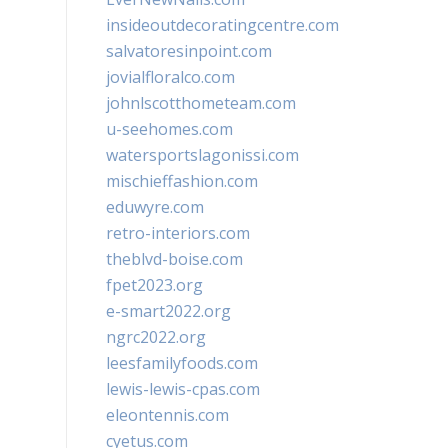
insideoutdecoratingcentre.com
salvatoresinpoint.com
jovialfloralco.com
johnlscotthometeam.com
u-seehomes.com
watersportslagonissi.com
mischieffashion.com
eduwyre.com
retro-interiors.com
theblvd-boise.com
fpet2023.org
e-smart2022.org
ngrc2022.org
leesfamilyfoods.com
lewis-lewis-cpas.com
eleontennis.com
cyetus.com