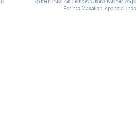
si
Ramen Publika: Tempat Wisata Kuliner Waji
Pecinta Masakan Jepang di Ind