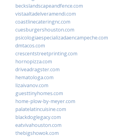
beckslandscapeandfence.com
vistaaltadelveramendi.com
coastlinecateringnc.com
cuesburgershouston.com
psicologiaespecializadaencampeche.com
dmtacos.com
crescentstreetprinting.com
hornopizza.com
driveadragster.com
hematologa.com
lizaivanov.com
guesttinyhomes.com
home-plow-by-meyer.com
palatelatincuisine.com
blackdoglegacy.com
eatvivahouston.com
thebigshowok.com