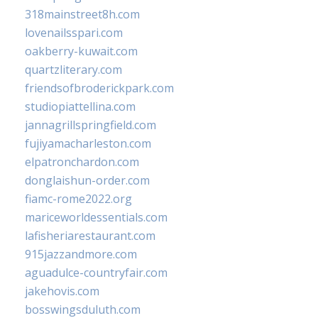
318mainstreet8h.com
lovenailsspari.com
oakberry-kuwait.com
quartzliterary.com
friendsofbroderickpark.com
studiopiattellina.com
jannagrillspringfield.com
fujiyamacharleston.com
elpatronchardon.com
donglaishun-order.com
fiamc-rome2022.org
mariceworldessentials.com
lafisheriarestaurant.com
915jazzandmore.com
aguadulce-countryfair.com
jakehovis.com
bosswingsduluth.com