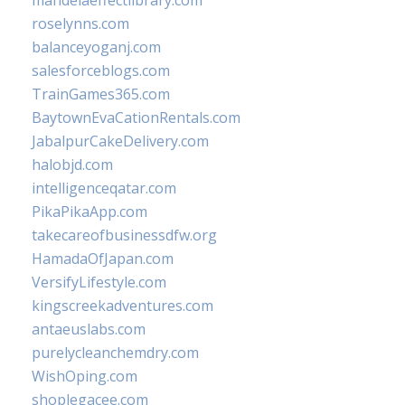
mandelaeffectlibrary.com
roselynns.com
balanceyoganj.com
salesforceblogs.com
TrainGames365.com
BaytownEvaCationRentals.com
JabalpurCakeDelivery.com
halobjd.com
intelligenceqatar.com
PikaPikaApp.com
takecareofbusinessdfw.org
HamadaOfJapan.com
VersifyLifestyle.com
kingscreekadventures.com
antaeuslabs.com
purelycleanchemdry.com
WishOping.com
shoplegacee.com