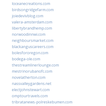
loceanecreations.com
birdsongridgefarm.com
joiedevivblog.com
valera-amsterdam.com
libertybrandhemp.com
norwoodinnwi.com
neighboursmarket.com
blackanguscareers.com
bolesfororegon.com
bodega-ole.com
thestreamlinerlounge.com
mestrinorubanofc.com
novelatherton.com
nassvalleygardens.net
electjohnstewart.com
omptourtravels.com
tribratanews-polreskebumen.com