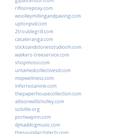
glpascensori.com
rifloorepoxy.com
woolleymillingandpaving.com
uptonpvd.com
2troublegrill.com
casateranga.com
sticksandstonesstudiooh.com
walkers-treeservice.com
shopmossi.com
untamedcollectivesd.com
mxpwellness.com
infernocanine.com
thepaperhousecollection.com
allisonwillisholley.com
solslite.org
portwayinn.com
djmaddogmusic.com
thesoundarchitects.com