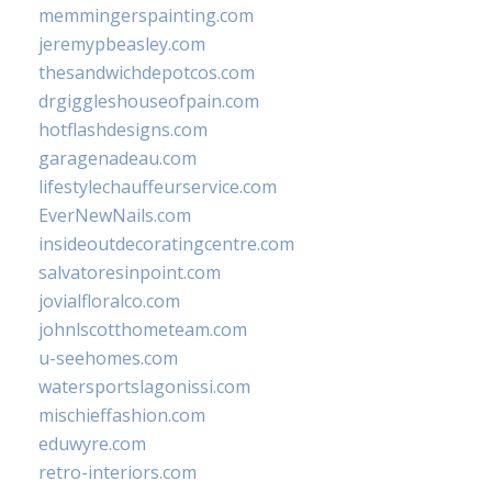
memmingerspainting.com
jeremypbeasley.com
thesandwichdepotcos.com
drgiggleshouseofpain.com
hotflashdesigns.com
garagenadeau.com
lifestylechauffeurservice.com
EverNewNails.com
insideoutdecoratingcentre.com
salvatoresinpoint.com
jovialfloralco.com
johnlscotthometeam.com
u-seehomes.com
watersportslagonissi.com
mischieffashion.com
eduwyre.com
retro-interiors.com