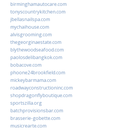
birminghamautocare.com
tonyscountrykitchen.com
jbellasnailspa.com
mychaihouse.com
alvisgrooming.com
thegeorginaestate.com
blythewoodseafood.com
paolosdelibangkok.com
bobacove.com
phoone24brookfield.com
mickeybarmama.com
roadwayconstructioninc.com
shopdragonflyboutique.com
sportszilla.org
batchprovisionsbar.com
brasserie-gobette.com
musicrearte.com