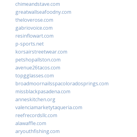
chimeandstave.com
greatwallseafoodny.com
theloverose.com
gabriovoice.com
resinflowart.com
p-sports.net
korsairstreetwear.com
petshopallston.com
avenue26tacos.com
topgglasses.com
broadmoornailsspacoloradosprings.com
missblackpasadena.com
anneskitchen.org
valenciamarketytaqueria.com
reefrecordsllc.com
alawaffle.com
aryouthfishing.com