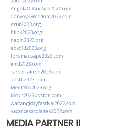
sbcc-2022.com
AngolaOilAndGas2022.com
Convoy4Freedom2022.com
grur2023.org
hkhk2023.org
napm2023.org
apsdfd2023.org
forumausape2023.com
imkl2023.com
careerfaircsd2023.com
apsth2023.com
MedItRio2023.org
lcicon2023boston.com
waitangidayfestival2022.com
vacancesscolaires2022.com
MEDIA PARTNER II