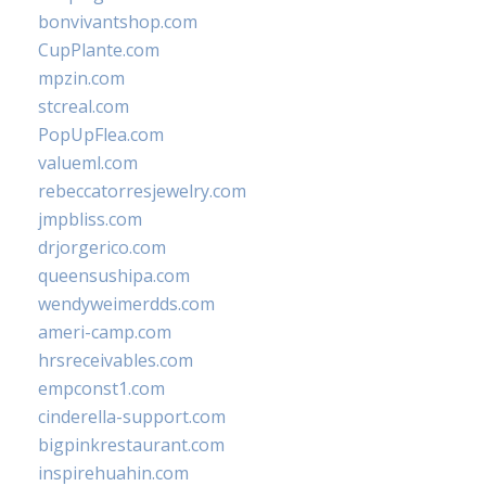
bonvivantshop.com
CupPlante.com
mpzin.com
stcreal.com
PopUpFlea.com
valueml.com
rebeccatorresjewelry.com
jmpbliss.com
drjorgerico.com
queensushipa.com
wendyweimerdds.com
ameri-camp.com
hrsreceivables.com
empconst1.com
cinderella-support.com
bigpinkrestaurant.com
inspirehuahin.com