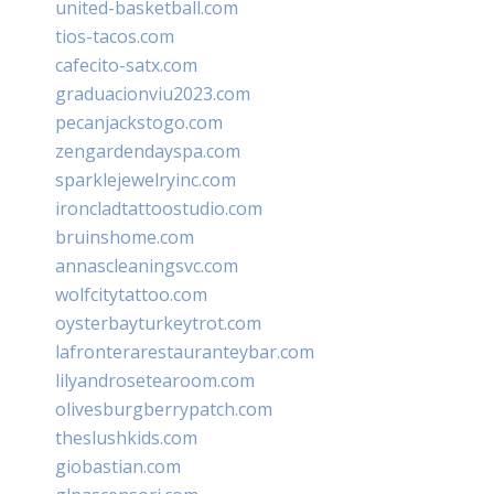
united-basketball.com
tios-tacos.com
cafecito-satx.com
graduacionviu2023.com
pecanjackstogo.com
zengardendayspa.com
sparklejewelryinc.com
ironcladtattoostudio.com
bruinshome.com
annascleaningsvc.com
wolfcitytattoo.com
oysterbayturkeytrot.com
lafronterarestauranteybar.com
lilyandrosetearoom.com
olivesburgberrypatch.com
theslushkids.com
giobastian.com