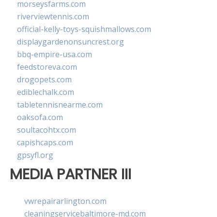
morseysfarms.com
riverviewtennis.com
official-kelly-toys-squishmallows.com
displaygardenonsuncrest.org
bbq-empire-usa.com
feedstoreva.com
drogopets.com
ediblechalk.com
tabletennisnearme.com
oaksofa.com
soultacohtx.com
capishcaps.com
gpsyfl.org
MEDIA PARTNER III
vwrepairarlington.com
cleaningservicebaltimore-md.com