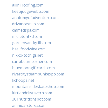
allin1roofing.com
keepjudgewebb.com
anatomyofadventure.com
drivancastillo.com
cmmedspa.com
midletontkd.com
gardensandgrills.com
basilfoodwine.com
nikko-tochigi.net
caribbean-corner.com
bluemoongiftcards.com
rivercitysteampunkexpo.com
kchoops.net
mountainsideskateshop.com
kirtlandcitytavern.com
301nutritionspot.com
ammos-stores.com