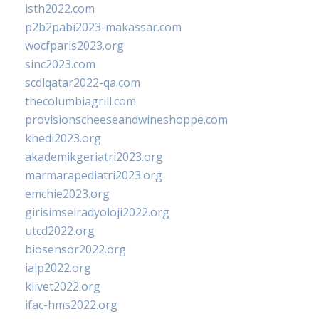
isth2022.com
p2b2pabi2023-makassar.com
wocfparis2023.org
sinc2023.com
scdlqatar2022-qa.com
thecolumbiagrill.com
provisionscheeseandwineshoppe.com
khedi2023.org
akademikgeriatri2023.org
marmarapediatri2023.org
emchie2023.org
girisimselradyoloji2022.org
utcd2022.org
biosensor2022.org
ialp2022.org
klivet2022.org
ifac-hms2022.org