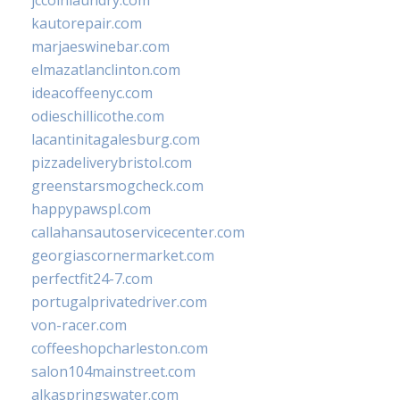
jccoinlaundry.com
kautorepair.com
marjaeswinebar.com
elmazatlanclinton.com
ideacoffeenyc.com
odieschillicothe.com
lacantinitagalesburg.com
pizzadeliverybristol.com
greenstarsmogcheck.com
happypawspl.com
callahansautoservicecenter.com
georgiascornermarket.com
perfectfit24-7.com
portugalprivatedriver.com
von-racer.com
coffeeshopcharleston.com
salon104mainstreet.com
alkaspringswater.com