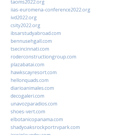
taoms2022.org
iias-euromena-conference2022.org
ivd2022.org
csity2022.org
ibsarstudyabroad.com
bennusehgall.com
tsecincinnati.com
roderconstructiongroup.com
plazabatai.com
hawkscayresort.com
hellonquads.com
diarioanimales.com
decogaleri.com
unavozparadios.com
shoes-vert.com
elbotanicopanama.com
shadyoaksrockportrvpark.com