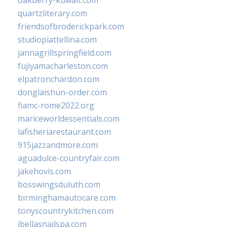
oakberry-kuwait.com
quartzliterary.com
friendsofbroderickpark.com
studiopiattellina.com
jannagrillspringfield.com
fujiyamacharleston.com
elpatronchardon.com
donglaishun-order.com
fiamc-rome2022.org
mariceworldessentials.com
lafisheriarestaurant.com
915jazzandmore.com
aguadulce-countryfair.com
jakehovis.com
bosswingsduluth.com
birminghamautocare.com
tonyscountrykitchen.com
jbellasnailspa.com