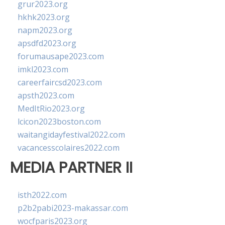
grur2023.org
hkhk2023.org
napm2023.org
apsdfd2023.org
forumausape2023.com
imkl2023.com
careerfaircsd2023.com
apsth2023.com
MedItRio2023.org
lcicon2023boston.com
waitangidayfestival2022.com
vacancesscolaires2022.com
MEDIA PARTNER II
isth2022.com
p2b2pabi2023-makassar.com
wocfparis2023.org