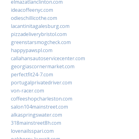
elmazatlanclinton.com
ideacoffeenyc.com
odieschillicothe.com
lacantinitagalesburg.com
pizzadeliverybristol.com
greenstarsmogcheck.com
happypawspl.com
callahansautoservicecenter.com
georgiascornermarket.com
perfectfit24-7.com
portugalprivatedriver.com
von-racer.com
coffeeshopcharleston.com
salon104mainstreet.com
alkaspringswater.com
318mainstreet8h.com
lovenailsspari.com