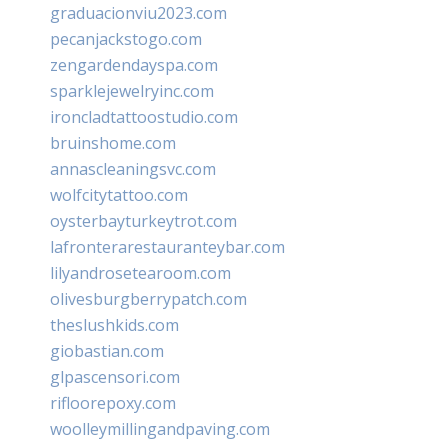
graduacionviu2023.com
pecanjackstogo.com
zengardendayspa.com
sparklejewelryinc.com
ironcladtattoostudio.com
bruinshome.com
annascleaningsvc.com
wolfcitytattoo.com
oysterbayturkeytrot.com
lafronterarestauranteybar.com
lilyandrosetearoom.com
olivesburgberrypatch.com
theslushkids.com
giobastian.com
glpascensori.com
rifloorepoxy.com
woolleymillingandpaving.com