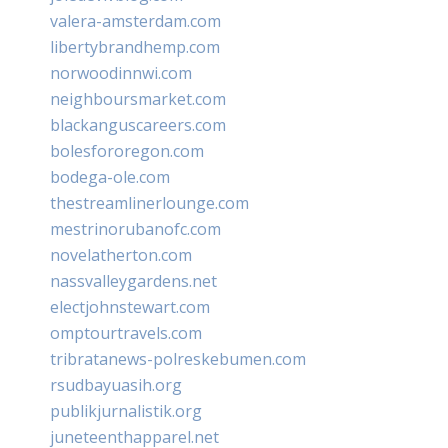
valera-amsterdam.com
libertybrandhemp.com
norwoodinnwi.com
neighboursmarket.com
blackanguscareers.com
bolesfororegon.com
bodega-ole.com
thestreamlinerlounge.com
mestrinorubanofc.com
novelatherton.com
nassvalleygardens.net
electjohnstewart.com
omptourtravels.com
tribratanews-polreskebumen.com
rsudbayuasih.org
publikjurnalistik.org
juneteenthapparel.net