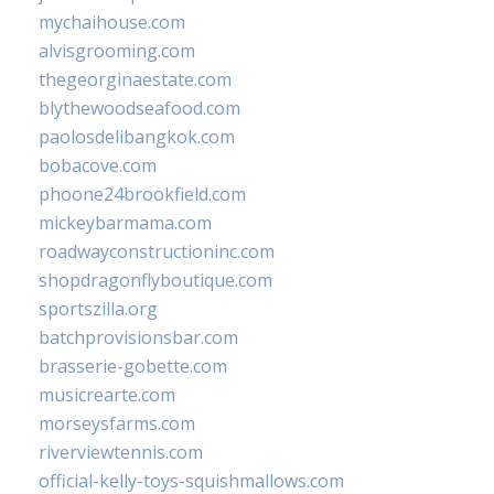
mychaihouse.com
alvisgrooming.com
thegeorginaestate.com
blythewoodseafood.com
paolosdelibangkok.com
bobacove.com
phoone24brookfield.com
mickeybarmama.com
roadwayconstructioninc.com
shopdragonflyboutique.com
sportszilla.org
batchprovisionsbar.com
brasserie-gobette.com
musicrearte.com
morseysfarms.com
riverviewtennis.com
official-kelly-toys-squishmallows.com