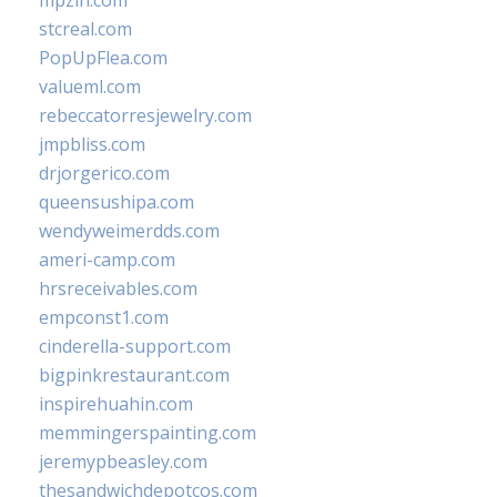
mpzin.com
stcreal.com
PopUpFlea.com
valueml.com
rebeccatorresjewelry.com
jmpbliss.com
drjorgerico.com
queensushipa.com
wendyweimerdds.com
ameri-camp.com
hrsreceivables.com
empconst1.com
cinderella-support.com
bigpinkrestaurant.com
inspirehuahin.com
memmingerspainting.com
jeremypbeasley.com
thesandwichdepotcos.com