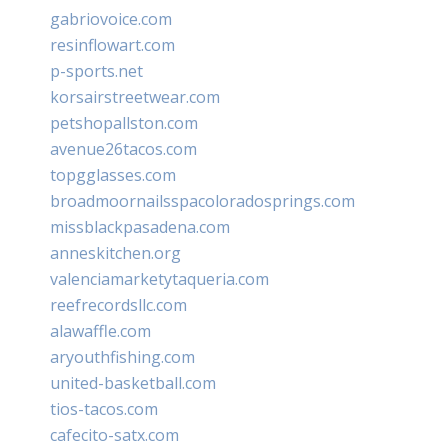
gabriovoice.com
resinflowart.com
p-sports.net
korsairstreetwear.com
petshopallston.com
avenue26tacos.com
topgglasses.com
broadmoornailsspacoloradosprings.com
missblackpasadena.com
anneskitchen.org
valenciamarketytaqueria.com
reefrecordsllc.com
alawaffle.com
aryouthfishing.com
united-basketball.com
tios-tacos.com
cafecito-satx.com