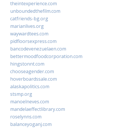
theintexperience.com
unboundedthefilm.com
catfriends-bg.org
marianlives.org
waywardtees.com
pidfloorsexpress.com
bancodevenezuelaen.com
bettermoodfoodcorporation.com
hingstonnt.com
chooseagender.com
hoverboardssale.com
alaskapolitics.com
stsmp.org
manoelneves.com
mandelaeffectlibrary.com
roselynns.com
balanceyoganj.com