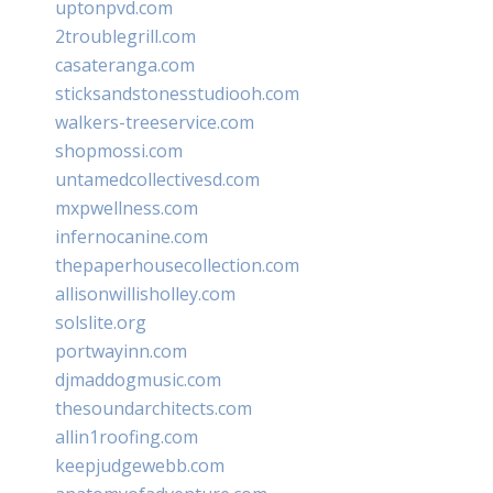
uptonpvd.com
2troublegrill.com
casateranga.com
sticksandstonesstudiooh.com
walkers-treeservice.com
shopmossi.com
untamedcollectivesd.com
mxpwellness.com
infernocanine.com
thepaperhousecollection.com
allisonwillisholley.com
solslite.org
portwayinn.com
djmaddogmusic.com
thesoundarchitects.com
allin1roofing.com
keepjudgewebb.com