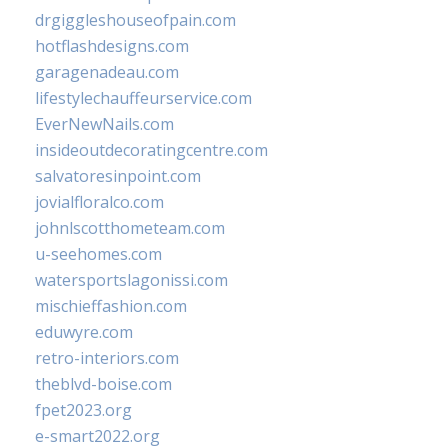
drgiggleshouseofpain.com
hotflashdesigns.com
garagenadeau.com
lifestylechauffeurservice.com
EverNewNails.com
insideoutdecoratingcentre.com
salvatoresinpoint.com
jovialfloralco.com
johnlscotthometeam.com
u-seehomes.com
watersportslagonissi.com
mischieffashion.com
eduwyre.com
retro-interiors.com
theblvd-boise.com
fpet2023.org
e-smart2022.org