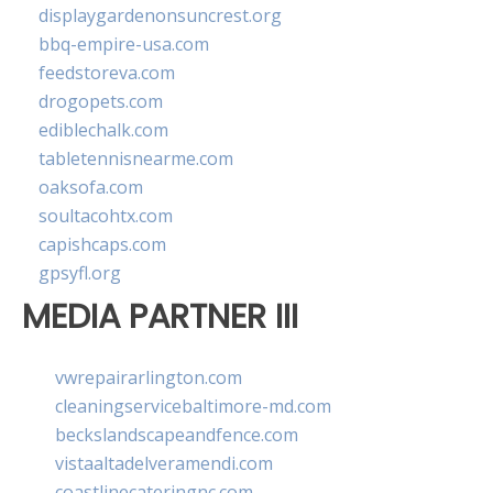
displaygardenonsuncrest.org
bbq-empire-usa.com
feedstoreva.com
drogopets.com
ediblechalk.com
tabletennisnearme.com
oaksofa.com
soultacohtx.com
capishcaps.com
gpsyfl.org
MEDIA PARTNER III
vwrepairarlington.com
cleaningservicebaltimore-md.com
beckslandscapeandfence.com
vistaaltadelveramendi.com
coastlinecateringnc.com