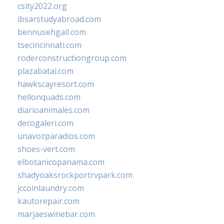
csity2022.org
ibsarstudyabroad.com
bennusehgall.com
tsecincinnati.com
roderconstructiongroup.com
plazabatai.com
hawkscayresort.com
hellonquads.com
diarioanimales.com
decogaleri.com
unavozparadios.com
shoes-vert.com
elbotanicopanama.com
shadyoaksrockportrvpark.com
jccoinlaundry.com
kautorepair.com
marjaeswinebar.com