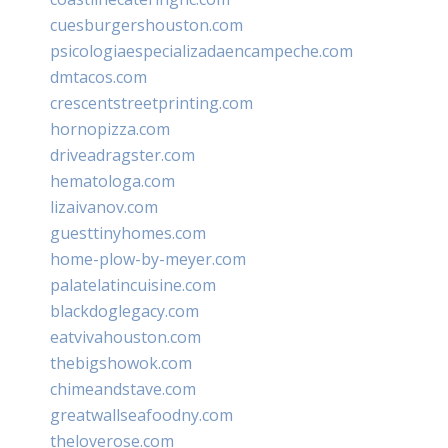
cuesburgershouston.com
psicologiaespecializadaencampeche.com
dmtacos.com
crescentstreetprinting.com
hornopizza.com
driveadragster.com
hematologa.com
lizaivanov.com
guesttinyhomes.com
home-plow-by-meyer.com
palatelatincuisine.com
blackdoglegacy.com
eatvivahouston.com
thebigshowok.com
chimeandstave.com
greatwallseafoodny.com
theloverose.com