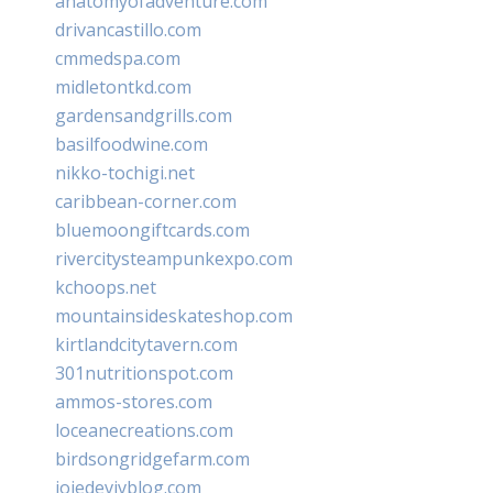
anatomyofadventure.com
drivancastillo.com
cmmedspa.com
midletontkd.com
gardensandgrills.com
basilfoodwine.com
nikko-tochigi.net
caribbean-corner.com
bluemoongiftcards.com
rivercitysteampunkexpo.com
kchoops.net
mountainsideskateshop.com
kirtlandcitytavern.com
301nutritionspot.com
ammos-stores.com
loceanecreations.com
birdsongridgefarm.com
joiedevivblog.com