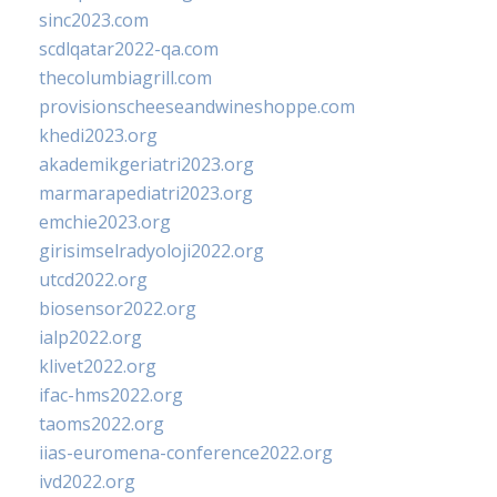
sinc2023.com
scdlqatar2022-qa.com
thecolumbiagrill.com
provisionscheeseandwineshoppe.com
khedi2023.org
akademikgeriatri2023.org
marmarapediatri2023.org
emchie2023.org
girisimselradyoloji2022.org
utcd2022.org
biosensor2022.org
ialp2022.org
klivet2022.org
ifac-hms2022.org
taoms2022.org
iias-euromena-conference2022.org
ivd2022.org