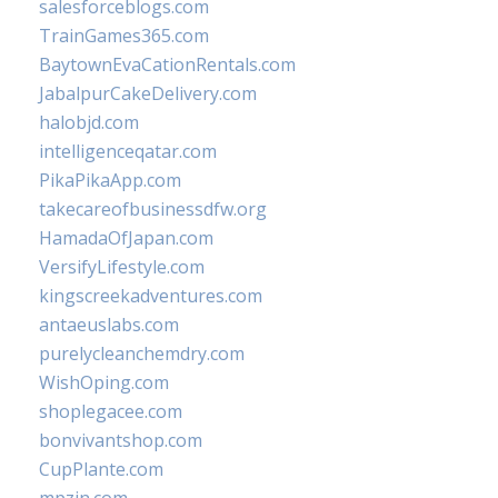
salesforceblogs.com
TrainGames365.com
BaytownEvaCationRentals.com
JabalpurCakeDelivery.com
halobjd.com
intelligenceqatar.com
PikaPikaApp.com
takecareofbusinessdfw.org
HamadaOfJapan.com
VersifyLifestyle.com
kingscreekadventures.com
antaeuslabs.com
purelycleanchemdry.com
WishOping.com
shoplegacee.com
bonvivantshop.com
CupPlante.com