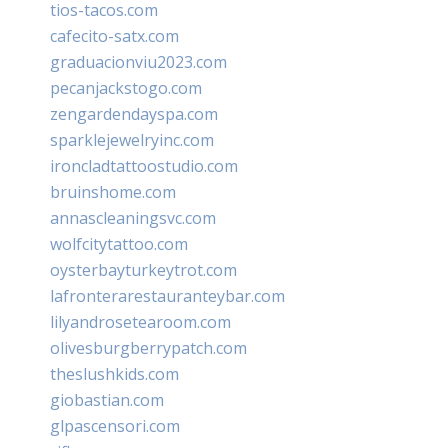
tios-tacos.com
cafecito-satx.com
graduacionviu2023.com
pecanjackstogo.com
zengardendayspa.com
sparklejewelryinc.com
ironcladtattoostudio.com
bruinshome.com
annascleaningsvc.com
wolfcitytattoo.com
oysterbayturkeytrot.com
lafronterarestauranteybar.com
lilyandrosetearoom.com
olivesburgberrypatch.com
theslushkids.com
giobastian.com
glpascensori.com