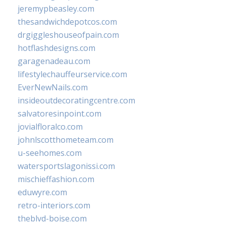
jeremypbeasley.com
thesandwichdepotcos.com
drgiggleshouseofpain.com
hotflashdesigns.com
garagenadeau.com
lifestylechauffeurservice.com
EverNewNails.com
insideoutdecoratingcentre.com
salvatoresinpoint.com
jovialfloralco.com
johnlscotthometeam.com
u-seehomes.com
watersportslagonissi.com
mischieffashion.com
eduwyre.com
retro-interiors.com
theblvd-boise.com