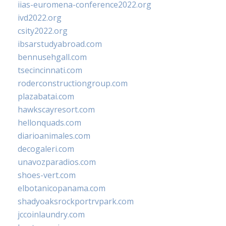
iias-euromena-conference2022.org
ivd2022.org
csity2022.org
ibsarstudyabroad.com
bennusehgall.com
tsecincinnati.com
roderconstructiongroup.com
plazabatai.com
hawkscayresort.com
hellonquads.com
diarioanimales.com
decogaleri.com
unavozparadios.com
shoes-vert.com
elbotanicopanama.com
shadyoaksrockportrvpark.com
jccoinlaundry.com