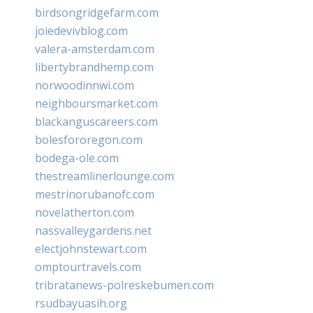
birdsongridgefarm.com
joiedevivblog.com
valera-amsterdam.com
libertybrandhemp.com
norwoodinnwi.com
neighboursmarket.com
blackanguscareers.com
bolesfororegon.com
bodega-ole.com
thestreamlinerlounge.com
mestrinorubanofc.com
novelatherton.com
nassvalleygardens.net
electjohnstewart.com
omptourtravels.com
tribratanews-polreskebumen.com
rsudbayuasih.org