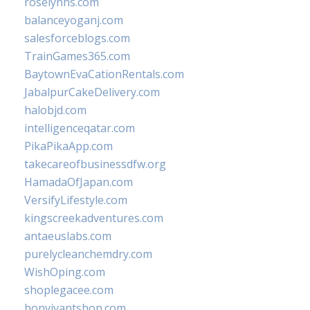
roselynns.com
balanceyoganj.com
salesforceblogs.com
TrainGames365.com
BaytownEvaCationRentals.com
JabalpurCakeDelivery.com
halobjd.com
intelligenceqatar.com
PikaPikaApp.com
takecareofbusinessdfw.org
HamadaOfJapan.com
VersifyLifestyle.com
kingscreekadventures.com
antaeuslabs.com
purelycleanchemdry.com
WishOping.com
shoplegacee.com
bonvivantshop.com