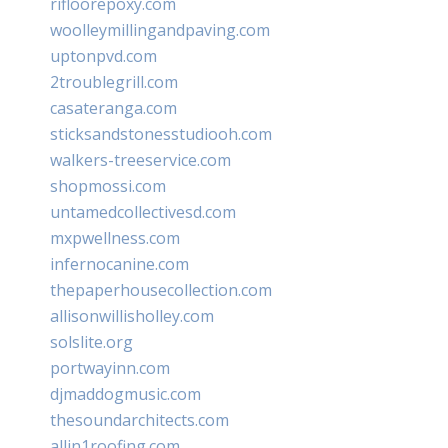
rifloorepoxy.com
woolleymillingandpaving.com
uptonpvd.com
2troublegrill.com
casateranga.com
sticksandstonesstudiooh.com
walkers-treeservice.com
shopmossi.com
untamedcollectivesd.com
mxpwellness.com
infernocanine.com
thepaperhousecollection.com
allisonwillisholley.com
solslite.org
portwayinn.com
djmaddogmusic.com
thesoundarchitects.com
allin1roofing.com