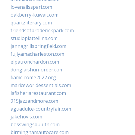
lovenailsspari.com
oakberry-kuwait.com
quartzliterary.com
friendsofbroderickpark.com
studiopiattellina.com
jannagrillspringfield.com
fujiyamacharleston.com
elpatronchardon.com
donglaishun-order.com
fiamc-rome2022.org
mariceworldessentials.com
lafisheriarestaurant.com
915jazzandmore.com
aguadulce-countryfair.com
jakehovis.com
bosswingsduluth.com
birminghamautocare.com