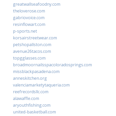
greatwallseafoodny.com
theloverose.com
gabriovoice.com
resinflowart.com
p-sports.net
korsairstreetwear.com
petshopallston.com
avenue26tacos.com
topgglasses.com
broadmoornailsspacoloradosprings.com
missblackpasadena.com
anneskitchen.org
valenciamarketytaqueria.com
reefrecordsllc.com
alawaffle.com
aryouthfishing.com
united-basketball.com