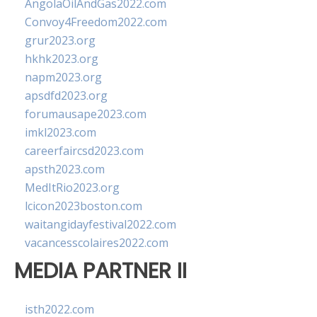
AngolaOilAndGas2022.com
Convoy4Freedom2022.com
grur2023.org
hkhk2023.org
napm2023.org
apsdfd2023.org
forumausape2023.com
imkl2023.com
careerfaircsd2023.com
apsth2023.com
MedItRio2023.org
lcicon2023boston.com
waitangidayfestival2022.com
vacancesscolaires2022.com
MEDIA PARTNER II
isth2022.com