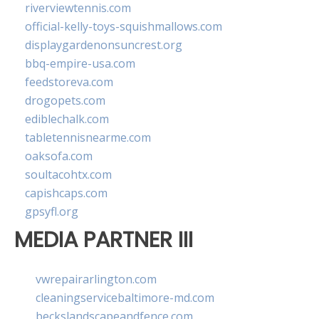
riverviewtennis.com
official-kelly-toys-squishmallows.com
displaygardenonsuncrest.org
bbq-empire-usa.com
feedstoreva.com
drogopets.com
ediblechalk.com
tabletennisnearme.com
oaksofa.com
soultacohtx.com
capishcaps.com
gpsyfl.org
MEDIA PARTNER III
vwrepairarlington.com
cleaningservicebaltimore-md.com
beckslandscapeandfence.com