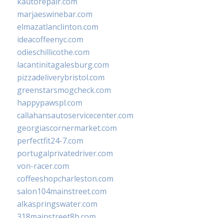
kautorepair.com
marjaeswinebar.com
elmazatlanclinton.com
ideacoffeenyc.com
odieschillicothe.com
lacantinitagalesburg.com
pizzadeliverybristol.com
greenstarsmogcheck.com
happypawspl.com
callahansautoservicecenter.com
georgiascornermarket.com
perfectfit24-7.com
portugalprivatedriver.com
von-racer.com
coffeeshopcharleston.com
salon104mainstreet.com
alkaspringswater.com
318mainstreet8h.com