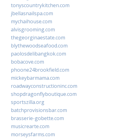
tonyscountrykitchen.com
jbellasnailspa.com
mychaihouse.com
alvisgrooming.com
thegeorginaestate.com
blythewoodseafood.com
paolosdelibangkok.com
bobacove.com
phoone24brookfield.com
mickeybarmama.com
roadwayconstructioninc.com
shopdragonflyboutique.com
sportszilla.org
batchprovisionsbar.com
brasserie-gobette.com
musicrearte.com
morseysfarms.com