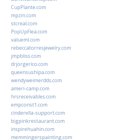
CupPlante.com
mpzin.com
stcreal.com
PopUpFlea.com
valueml.com
rebeccatorresjewelry.com
jmpbliss.com
drjorgerico.com
queensushipa.com
wendyweimerdds.com
ameri-camp.com
hrsreceivables.com
empconst1.com
cinderella-support.com
bigpinkrestaurant.com
inspirehuahin.com
memmingerspainting.com