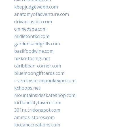
keepjudgewebb.com
anatomyofadventure.com
drivancastillo.com
cmmedspa.com
midletontkd.com
gardensandgrills.com
basilfoodwine.com
nikko-tochigi.net
caribbean-corner.com
bluemoongiftcards.com
rivercitysteampunkexpo.com
kchoops.net
mountainsideskateshop.com
kirtlandcitytavern.com
301nutritionspot.com
ammos-stores.com
loceanecreations.com