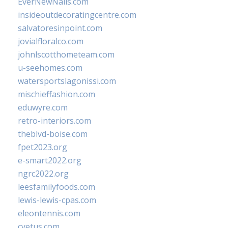
EverNewNails.com
insideoutdecoratingcentre.com
salvatoresinpoint.com
jovialfloralco.com
johnlscotthometeam.com
u-seehomes.com
watersportslagonissi.com
mischieffashion.com
eduwyre.com
retro-interiors.com
theblvd-boise.com
fpet2023.org
e-smart2022.org
ngrc2022.org
leesfamilyfoods.com
lewis-lewis-cpas.com
eleontennis.com
cyetus.com