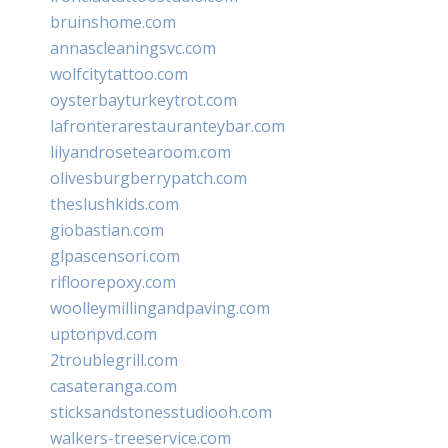
bruinshome.com
annascleaningsvc.com
wolfcitytattoo.com
oysterbayturkeytrot.com
lafronterarestauranteybar.com
lilyandrosetearoom.com
olivesburgberrypatch.com
theslushkids.com
giobastian.com
glpascensori.com
rifloorepoxy.com
woolleymillingandpaving.com
uptonpvd.com
2troublegrill.com
casateranga.com
sticksandstonesstudiooh.com
walkers-treeservice.com