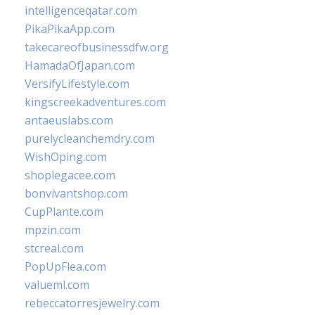
intelligenceqatar.com
PikaPikaApp.com
takecareofbusinessdfw.org
HamadaOfJapan.com
VersifyLifestyle.com
kingscreekadventures.com
antaeuslabs.com
purelycleanchemdry.com
WishOping.com
shoplegacee.com
bonvivantshop.com
CupPlante.com
mpzin.com
stcreal.com
PopUpFlea.com
valueml.com
rebeccatorresjewelry.com