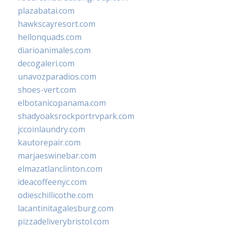
plazabatai.com
hawkscayresort.com
hellonquads.com
diarioanimales.com
decogaleri.com
unavozparadios.com
shoes-vert.com
elbotanicopanama.com
shadyoaksrockportrvpark.com
jccoinlaundry.com
kautorepair.com
marjaeswinebar.com
elmazatlanclinton.com
ideacoffeenyc.com
odieschillicothe.com
lacantinitagalesburg.com
pizzadeliverybristol.com