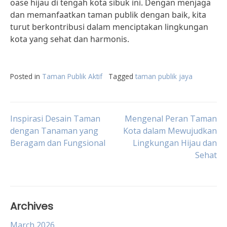
oase hijau di tengah kota sibuk ini. Dengan menjaga
dan memanfaatkan taman publik dengan baik, kita
turut berkontribusi dalam menciptakan lingkungan
kota yang sehat dan harmonis.
Posted in
Taman Publik Aktif
Tagged
taman publik jaya
Post
Inspirasi Desain Taman
Mengenal Peran Taman
dengan Tanaman yang
Kota dalam Mewujudkan
Beragam dan Fungsional
Lingkungan Hijau dan
navigation
Sehat
Archives
March 2026