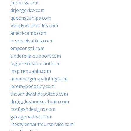
jmpbliss.com
drjorgerico.com
queensushipa.com
wendyweimerdds.com
ameri-camp.com
hrsreceivables.com
empconst1.com
cinderella-support.com
bigpinkrestaurant.com
inspirehuahin.com
memmingerspainting.com
jeremypbeasley.com
thesandwichdepotcos.com
drgiggleshouseofpain.com
hotflashdesigns.com
garagenadeau.com
lifestylechauffeurservice.com