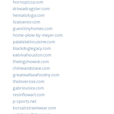
hornopizza.com
driveadragster.com
hematologa.com
lizaivanov.com
guesttinyhomes.com
home-plow-by-meyer.com
palatelatincuisine.com
blackdoglegacy.com
eatvivahouston.com
thebigshowok.com
chimeandstave.com
greatwallseafoodny.com
theloverose.com
gabriovoice.com
resinflowart.com
p-sports.net
korsairstreetwear.com