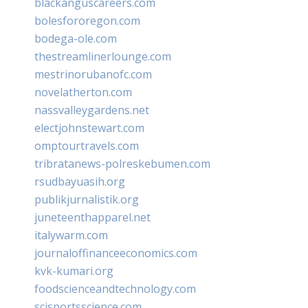
blackanguscareers.com
bolesfororegon.com
bodega-ole.com
thestreamlinerlounge.com
mestrinorubanofc.com
novelatherton.com
nassvalleygardens.net
electjohnstewart.com
omptourtravels.com
tribratanews-polreskebumen.com
rsudbayuasih.org
publikjurnalistik.org
juneteenthapparel.net
italywarm.com
journaloffinanceeconomics.com
kvk-kumari.org
foodscienceandtechnology.com
scisportsscience.com