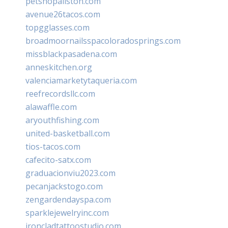
petshopallston.com
avenue26tacos.com
topgglasses.com
broadmoornailsspacoloradosprings.com
missblackpasadena.com
anneskitchen.org
valenciamarketytaqueria.com
reefrecordsllc.com
alawaffle.com
aryouthfishing.com
united-basketball.com
tios-tacos.com
cafecito-satx.com
graduacionviu2023.com
pecanjackstogo.com
zengardendayspa.com
sparklejewelryinc.com
ironcladtattoostudio.com