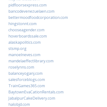
pidfloorsexpress.com
bancodevenezuelaen.com
bettermoodfoodcorporation.com
hingstonnt.com
chooseagender.com
hoverboardssale.com
alaskapolitics.com
stsmp.org
manoelneves.com
mandelaeffectlibrary.com
roselynns.com
balanceyoganj.com
salesforceblogs.com
TrainGames365.com
BaytownEvaCationRentals.com
JabalpurCakeDelivery.com
halobjd.com