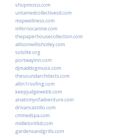
shopmossi.com
untamedcollectivesd.com
mxpwellness.com
infernocanine.com
thepaperhousecollection.com
allisonwillisholley.com
solslite.org
portwayinn.com
djmaddogmusic.com
thesoundarchitects.com
allin1roofing.com
keepjudgewebb.com
anatomyofadventure.com
drivancastillo.com
cmmedspa.com
midletontkd.com
gardensandgrills.com