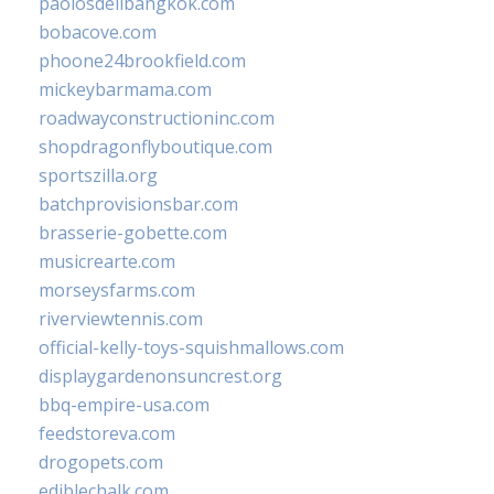
paolosdelibangkok.com
bobacove.com
phoone24brookfield.com
mickeybarmama.com
roadwayconstructioninc.com
shopdragonflyboutique.com
sportszilla.org
batchprovisionsbar.com
brasserie-gobette.com
musicrearte.com
morseysfarms.com
riverviewtennis.com
official-kelly-toys-squishmallows.com
displaygardenonsuncrest.org
bbq-empire-usa.com
feedstoreva.com
drogopets.com
ediblechalk.com