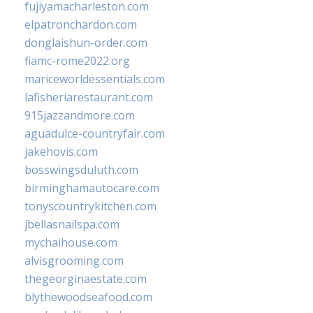
fujiyamacharleston.com
elpatronchardon.com
donglaishun-order.com
fiamc-rome2022.org
mariceworldessentials.com
lafisheriarestaurant.com
915jazzandmore.com
aguadulce-countryfair.com
jakehovis.com
bosswingsduluth.com
birminghamautocare.com
tonyscountrykitchen.com
jbellasnailspa.com
mychaihouse.com
alvisgrooming.com
thegeorginaestate.com
blythewoodseafood.com