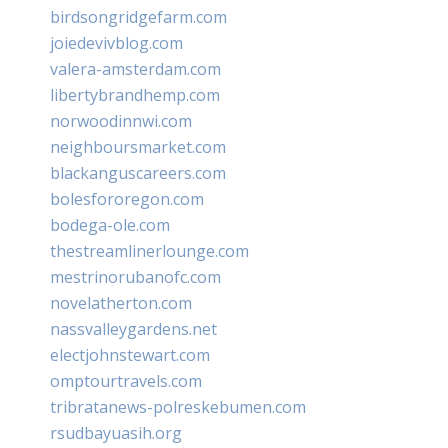
birdsongridgefarm.com
joiedevivblog.com
valera-amsterdam.com
libertybrandhemp.com
norwoodinnwi.com
neighboursmarket.com
blackanguscareers.com
bolesfororegon.com
bodega-ole.com
thestreamlinerlounge.com
mestrinorubanofc.com
novelatherton.com
nassvalleygardens.net
electjohnstewart.com
omptourtravels.com
tribratanews-polreskebumen.com
rsudbayuasih.org