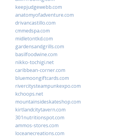
keepjudgewebb.com
anatomyofadventure.com
drivancastillo.com
cmmedspa.com
midletontkd.com
gardensandgrills.com
basilfoodwine.com
nikko-tochigi.net
caribbean-corner.com
bluemoongiftcards.com
rivercitysteampunkexpo.com
kchoops.net
mountainsideskateshop.com
kirtlandcitytavern.com
301nutritionspot.com
ammos-stores.com
loceanecreations.com