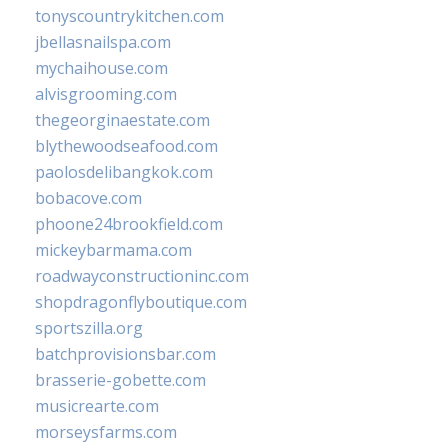
tonyscountrykitchen.com
jbellasnailspa.com
mychaihouse.com
alvisgrooming.com
thegeorginaestate.com
blythewoodseafood.com
paolosdelibangkok.com
bobacove.com
phoone24brookfield.com
mickeybarmama.com
roadwayconstructioninc.com
shopdragonflyboutique.com
sportszilla.org
batchprovisionsbar.com
brasserie-gobette.com
musicrearte.com
morseysfarms.com