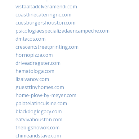
vistaaltadelveramendi.com
coastlinecateringnc.com
cuesburgershouston.com
psicologiaespecializadaencampeche.com
dmtacos.com
crescentstreetprinting.com
hornopizza.com
driveadragster.com
hematologa.com
lizaivanov.com
guesttinyhomes.com
home-plow-by-meyer.com
palatelatincuisine.com
blackdoglegacy.com
eatvivahouston.com
thebigshowok.com
chimeandstave.com