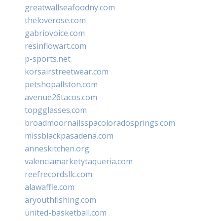
greatwallseafoodny.com
theloverose.com
gabriovoice.com
resinflowart.com
p-sports.net
korsairstreetwear.com
petshopallston.com
avenue26tacos.com
topgglasses.com
broadmoornailsspacoloradosprings.com
missblackpasadena.com
anneskitchen.org
valenciamarketytaqueria.com
reefrecordsllc.com
alawaffle.com
aryouthfishing.com
united-basketball.com