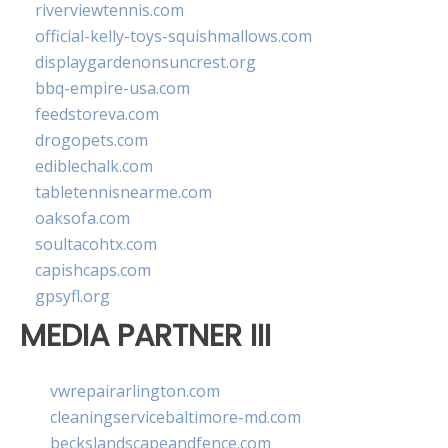
riverviewtennis.com
official-kelly-toys-squishmallows.com
displaygardenonsuncrest.org
bbq-empire-usa.com
feedstoreva.com
drogopets.com
ediblechalk.com
tabletennisnearme.com
oaksofa.com
soultacohtx.com
capishcaps.com
gpsyfl.org
MEDIA PARTNER III
vwrepairarlington.com
cleaningservicebaltimore-md.com
beckslandscapeandfence.com