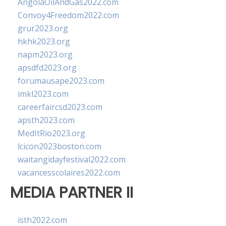
AngolaOilAndGas2022.com
Convoy4Freedom2022.com
grur2023.org
hkhk2023.org
napm2023.org
apsdfd2023.org
forumausape2023.com
imkl2023.com
careerfaircsd2023.com
apsth2023.com
MedItRio2023.org
lcicon2023boston.com
waitangidayfestival2022.com
vacancesscolaires2022.com
MEDIA PARTNER II
isth2022.com