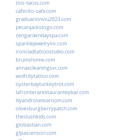
tios-tacos.com
cafecito-satx.com
graduacionviu2023.com
pecanjackstogo.com
zengardendayspa.com
sparklejewelryinc.com
ironcladtattoostudio.com
bruinshome.com
annascleaningsvc.com
wolfcitytattoo.com
oysterbayturkeytrot.com
lafronterarestauranteybar.com
lilyandrosetearoom.com
olivesburgberrypatch.com
theslushkids.com
giobastian.com
glpascensori.com