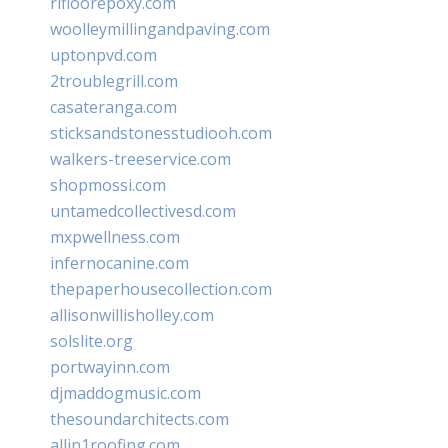
rifloorepoxy.com
woolleymillingandpaving.com
uptonpvd.com
2troublegrill.com
casateranga.com
sticksandstonesstudiooh.com
walkers-treeservice.com
shopmossi.com
untamedcollectivesd.com
mxpwellness.com
infernocanine.com
thepaperhousecollection.com
allisonwillisholley.com
solslite.org
portwayinn.com
djmaddogmusic.com
thesoundarchitects.com
allin1roofing.com