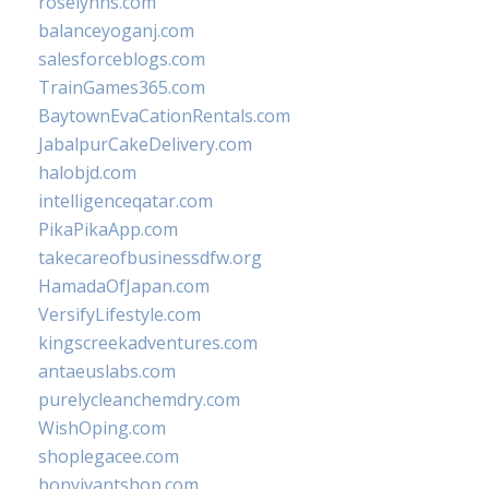
roselynns.com
balanceyoganj.com
salesforceblogs.com
TrainGames365.com
BaytownEvaCationRentals.com
JabalpurCakeDelivery.com
halobjd.com
intelligenceqatar.com
PikaPikaApp.com
takecareofbusinessdfw.org
HamadaOfJapan.com
VersifyLifestyle.com
kingscreekadventures.com
antaeuslabs.com
purelycleanchemdry.com
WishOping.com
shoplegacee.com
bonvivantshop.com