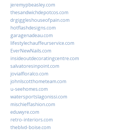
jeremypbeasley.com
thesandwichdepotcos.com
drgiggleshouseofpain.com
hotflashdesigns.com
garagenadeau.com
lifestylechauffeurservice.com
EverNewNails.com
insideoutdecoratingcentre.com
salvatoresinpoint.com
jovialfloralco.com
johnlscotthometeam.com
u-seehomes.com
watersportslagonissi.com
mischieffashion.com
eduwyre.com
retro-interiors.com
theblvd-boise.com