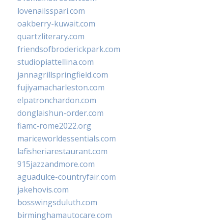
lovenailsspari.com
oakberry-kuwait.com
quartzliterary.com
friendsofbroderickpark.com
studiopiattellina.com
jannagrillspringfield.com
fujiyamacharleston.com
elpatronchardon.com
donglaishun-order.com
fiamc-rome2022.org
mariceworldessentials.com
lafisheriarestaurant.com
915jazzandmore.com
aguadulce-countryfair.com
jakehovis.com
bosswingsduluth.com
birminghamautocare.com