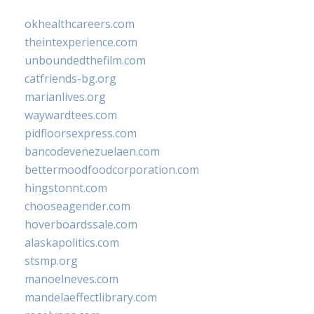
okhealthcareers.com
theintexperience.com
unboundedthefilm.com
catfriends-bg.org
marianlives.org
waywardtees.com
pidfloorsexpress.com
bancodevenezuelaen.com
bettermoodfoodcorporation.com
hingstonnt.com
chooseagender.com
hoverboardssale.com
alaskapolitics.com
stsmp.org
manoelneves.com
mandelaeffectlibrary.com