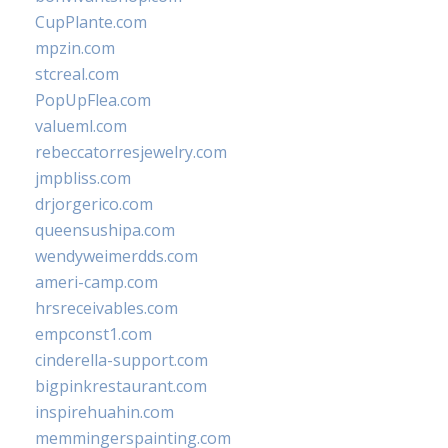
CupPlante.com
mpzin.com
stcreal.com
PopUpFlea.com
valueml.com
rebeccatorresjewelry.com
jmpbliss.com
drjorgerico.com
queensushipa.com
wendyweimerdds.com
ameri-camp.com
hrsreceivables.com
empconst1.com
cinderella-support.com
bigpinkrestaurant.com
inspirehuahin.com
memmingerspainting.com