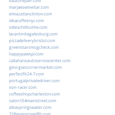
kautorepair.com
marjaeswinebar.com
elmazatlanclinton.com
ideacoffeenyc.com
odieschillicothe.com
lacantinitagalesburg.com
pizzadeliverybristol.com
greenstarsmogcheck.com
happypawspl.com
callahansautoservicecenter.com
georgiascornermarket.com
perfectfit24-7.com
portugalprivatedriver.com
von-racer.com
coffeeshopcharleston.com
salon104mainstreet.com
alkaspringswater.com
318mainstreet8h.com