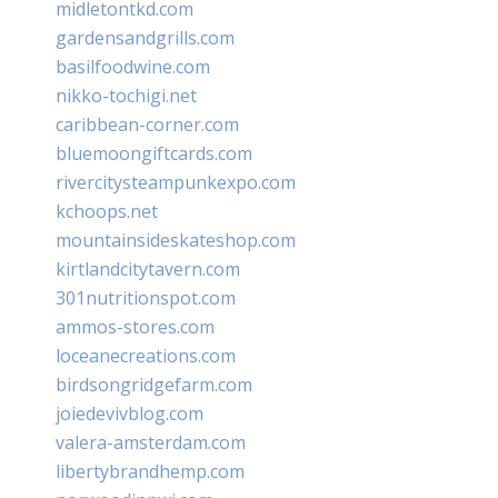
midletontkd.com
gardensandgrills.com
basilfoodwine.com
nikko-tochigi.net
caribbean-corner.com
bluemoongiftcards.com
rivercitysteampunkexpo.com
kchoops.net
mountainsideskateshop.com
kirtlandcitytavern.com
301nutritionspot.com
ammos-stores.com
loceanecreations.com
birdsongridgefarm.com
joiedevivblog.com
valera-amsterdam.com
libertybrandhemp.com