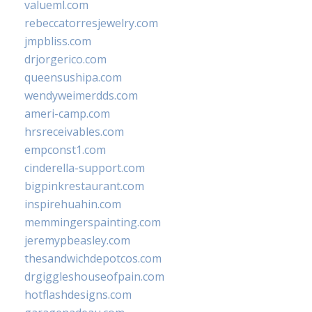
valueml.com
rebeccatorresjewelry.com
jmpbliss.com
drjorgerico.com
queensushipa.com
wendyweimerdds.com
ameri-camp.com
hrsreceivables.com
empconst1.com
cinderella-support.com
bigpinkrestaurant.com
inspirehuahin.com
memmingerspainting.com
jeremypbeasley.com
thesandwichdepotcos.com
drgiggleshouseofpain.com
hotflashdesigns.com