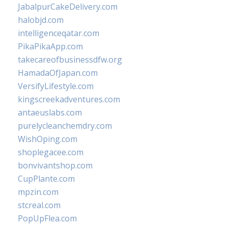
JabalpurCakeDelivery.com
halobjd.com
intelligenceqatar.com
PikaPikaApp.com
takecareofbusinessdfw.org
HamadaOfJapan.com
VersifyLifestyle.com
kingscreekadventures.com
antaeuslabs.com
purelycleanchemdry.com
WishOping.com
shoplegacee.com
bonvivantshop.com
CupPlante.com
mpzin.com
stcreal.com
PopUpFlea.com