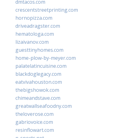
dmtacos.com
crescentstreetprinting.com
hornopizza.com
driveadragster.com
hematologa.com
lizaivanov.com
guesttinyhomes.com
home-plow-by-meyer.com
palatelatincuisine.com
blackdoglegacy.com
eatvivahouston.com
thebigshowok.com
chimeandstave.com
greatwallseafoodny.com
theloverose.com
gabriovoice.com
resinflowart.com
p-sports.net