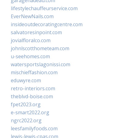
garagenadeau.com
lifestylechauffeurservice.com
EverNewNails.com
insideoutdecoratingcentre.com
salvatoresinpoint.com
jovialfloralco.com
johnlscotthometeam.com
u-seehomes.com
watersportslagonissi.com
mischieffashion.com
eduwyre.com
retro-interiors.com
theblvd-boise.com
fpet2023.org
e-smart2022.org
ngrc2022.org
leesfamilyfoods.com
lewis-lewis-cpas.com