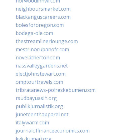
norwoodinnwi.com
neighboursmarket.com
blackanguscareers.com
bolesfororegon.com
bodega-ole.com
thestreamlinerlounge.com
mestrinorubanofc.com
novelatherton.com
nassvalleygardens.net
electjohnstewart.com
omptourtravels.com
tribratanews-polreskebumen.com
rsudbayuasih.org
publikjurnalistik.org
juneteenthapparel.net
italywarm.com
journaloffinanceeconomics.com
kvk-kumari.org