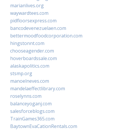
marianlives.org
waywardtees.com
pidfloorsexpress.com
bancodevenezuelaen.com
bettermoodfoodcorporation.com
hingstonnt.com
chooseagender.com
hoverboardssale.com
alaskapolitics.com
stsmp.org
manoelneves.com
mandelaeffectlibrary.com
roselynns.com
balanceyoganj.com
salesforceblogs.com
TrainGames365.com
BaytownEvaCationRentals.com