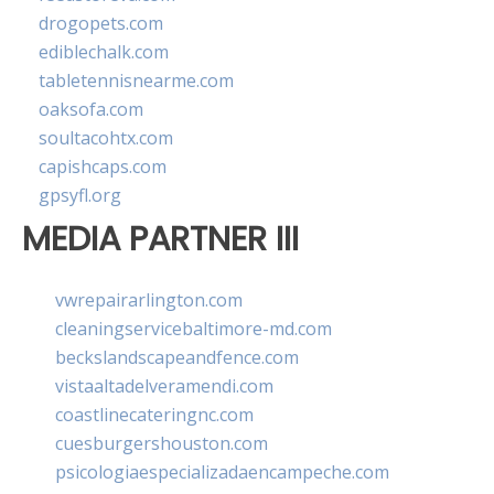
drogopets.com
ediblechalk.com
tabletennisnearme.com
oaksofa.com
soultacohtx.com
capishcaps.com
gpsyfl.org
MEDIA PARTNER III
vwrepairarlington.com
cleaningservicebaltimore-md.com
beckslandscapeandfence.com
vistaaltadelveramendi.com
coastlinecateringnc.com
cuesburgershouston.com
psicologiaespecializadaencampeche.com