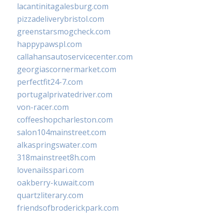
lacantinitagalesburg.com
pizzadeliverybristol.com
greenstarsmogcheck.com
happypawspl.com
callahansautoservicecenter.com
georgiascornermarket.com
perfectfit24-7.com
portugalprivatedriver.com
von-racer.com
coffeeshopcharleston.com
salon104mainstreet.com
alkaspringswater.com
318mainstreet8h.com
lovenailsspari.com
oakberry-kuwait.com
quartzliterary.com
friendsofbroderickpark.com