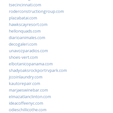
tsecincinnati.com
roderconstructiongroup.com
plazabatai.com
hawkscayresort.com
hellonquads.com
diarioanimales.com
decogaleri.com
unavozparadios.com
shoes-vert.com
elbotanicopanama.com
shadyoaksrockportrvpark.com
jccoinlaundry.com
kautorepair.com
marjaeswinebar.com
elmazatlanclinton.com
ideacoffeenyc.com
odieschillicothe.com