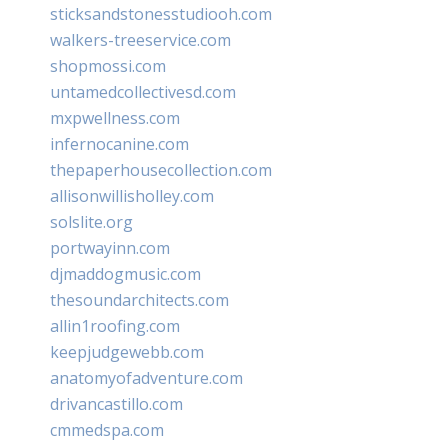
sticksandstonesstudiooh.com
walkers-treeservice.com
shopmossi.com
untamedcollectivesd.com
mxpwellness.com
infernocanine.com
thepaperhousecollection.com
allisonwillisholley.com
solslite.org
portwayinn.com
djmaddogmusic.com
thesoundarchitects.com
allin1roofing.com
keepjudgewebb.com
anatomyofadventure.com
drivancastillo.com
cmmedspa.com