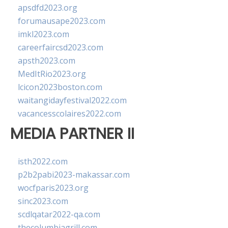
apsdfd2023.org
forumausape2023.com
imkl2023.com
careerfaircsd2023.com
apsth2023.com
MedItRio2023.org
lcicon2023boston.com
waitangidayfestival2022.com
vacancesscolaires2022.com
MEDIA PARTNER II
isth2022.com
p2b2pabi2023-makassar.com
wocfparis2023.org
sinc2023.com
scdlqatar2022-qa.com
thecolumbiagrill.com