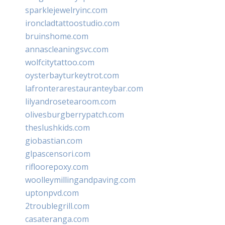
sparklejewelryinc.com
ironcladtattoostudio.com
bruinshome.com
annascleaningsvc.com
wolfcitytattoo.com
oysterbayturkeytrot.com
lafronterarestauranteybar.com
lilyandrosetearoom.com
olivesburgberrypatch.com
theslushkids.com
giobastian.com
glpascensori.com
rifloorepoxy.com
woolleymillingandpaving.com
uptonpvd.com
2troublegrill.com
casateranga.com