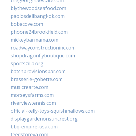
thegeorginaestate.com
blythewoodseafood.com
paolosdelibangkok.com
bobacove.com
phoone24brookfield.com
mickeybarmama.com
roadwayconstructioninc.com
shopdragonflyboutique.com
sportszilla.org
batchprovisionsbar.com
brasserie-gobette.com
musicrearte.com
morseysfarms.com
riverviewtennis.com
official-kelly-toys-squishmallows.com
displaygardenonsuncrest.org
bbq-empire-usa.com
feedstoreva.com