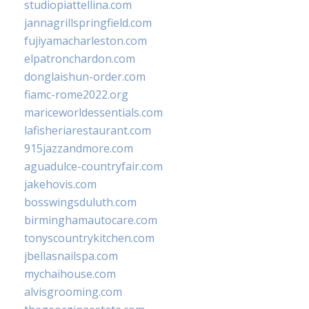
studiopiattellina.com
jannagrillspringfield.com
fujiyamacharleston.com
elpatronchardon.com
donglaishun-order.com
fiamc-rome2022.org
mariceworldessentials.com
lafisheriarestaurant.com
915jazzandmore.com
aguadulce-countryfair.com
jakehovis.com
bosswingsduluth.com
birminghamautocare.com
tonyscountrykitchen.com
jbellasnailspa.com
mychaihouse.com
alvisgrooming.com