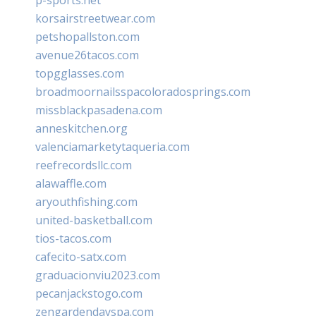
korsairstreetwear.com
petshopallston.com
avenue26tacos.com
topgglasses.com
broadmoornailsspacoloradosprings.com
missblackpasadena.com
anneskitchen.org
valenciamarketytaqueria.com
reefrecordsllc.com
alawaffle.com
aryouthfishing.com
united-basketball.com
tios-tacos.com
cafecito-satx.com
graduacionviu2023.com
pecanjackstogo.com
zengardendayspa.com