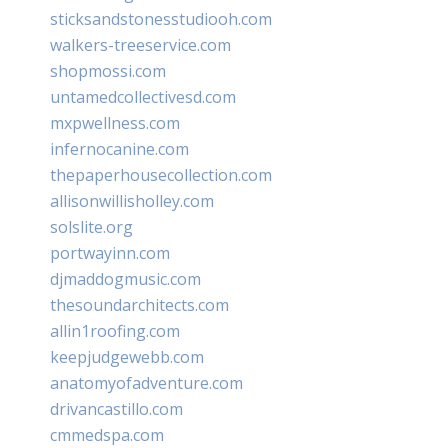
sticksandstonesstudiooh.com
walkers-treeservice.com
shopmossi.com
untamedcollectivesd.com
mxpwellness.com
infernocanine.com
thepaperhousecollection.com
allisonwillisholley.com
solslite.org
portwayinn.com
djmaddogmusic.com
thesoundarchitects.com
allin1roofing.com
keepjudgewebb.com
anatomyofadventure.com
drivancastillo.com
cmmedspa.com