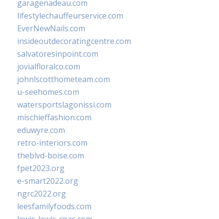
garagenadeau.com
lifestylechauffeurservice.com
EverNewNails.com
insideoutdecoratingcentre.com
salvatoresinpoint.com
jovialfloralco.com
johnlscotthometeam.com
u-seehomes.com
watersportslagonissi.com
mischieffashion.com
eduwyre.com
retro-interiors.com
theblvd-boise.com
fpet2023.org
e-smart2022.org
ngrc2022.org
leesfamilyfoods.com