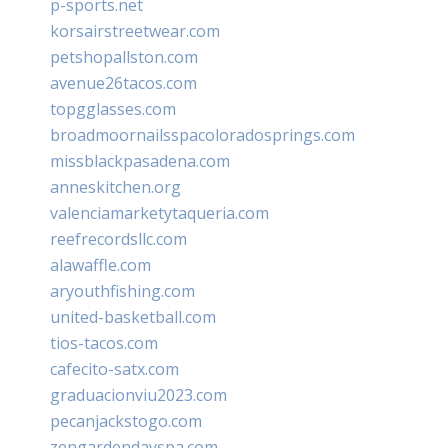
p-sports.net
korsairstreetwear.com
petshopallston.com
avenue26tacos.com
topgglasses.com
broadmoornailsspacoloradosprings.com
missblackpasadena.com
anneskitchen.org
valenciamarketytaqueria.com
reefrecordsllc.com
alawaffle.com
aryouthfishing.com
united-basketball.com
tios-tacos.com
cafecito-satx.com
graduacionviu2023.com
pecanjackstogo.com
zengardendayspa.com