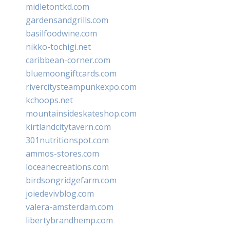
midletontkd.com
gardensandgrills.com
basilfoodwine.com
nikko-tochigi.net
caribbean-corner.com
bluemoongiftcards.com
rivercitysteampunkexpo.com
kchoops.net
mountainsideskateshop.com
kirtlandcitytavern.com
301nutritionspot.com
ammos-stores.com
loceanecreations.com
birdsongridgefarm.com
joiedevivblog.com
valera-amsterdam.com
libertybrandhemp.com