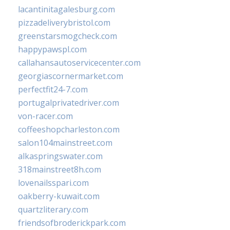
lacantinitagalesburg.com
pizzadeliverybristol.com
greenstarsmogcheck.com
happypawspl.com
callahansautoservicecenter.com
georgiascornermarket.com
perfectfit24-7.com
portugalprivatedriver.com
von-racer.com
coffeeshopcharleston.com
salon104mainstreet.com
alkaspringswater.com
318mainstreet8h.com
lovenailsspari.com
oakberry-kuwait.com
quartzliterary.com
friendsofbroderickpark.com