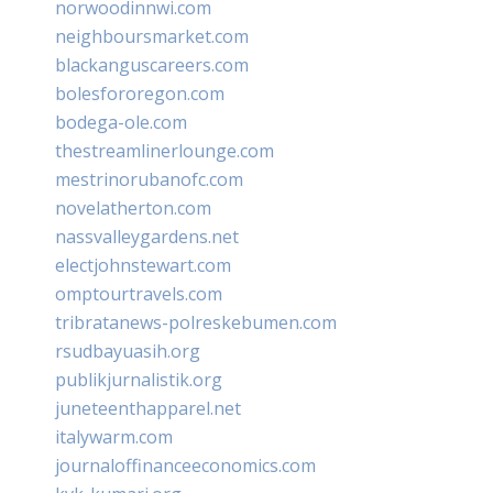
norwoodinnwi.com
neighboursmarket.com
blackanguscareers.com
bolesfororegon.com
bodega-ole.com
thestreamlinerlounge.com
mestrinorubanofc.com
novelatherton.com
nassvalleygardens.net
electjohnstewart.com
omptourtravels.com
tribratanews-polreskebumen.com
rsudbayuasih.org
publikjurnalistik.org
juneteenthapparel.net
italywarm.com
journaloffinanceeconomics.com