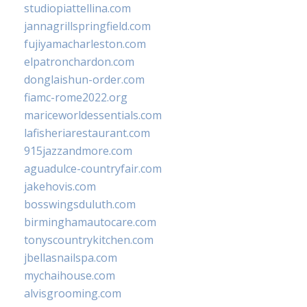
studiopiattellina.com
jannagrillspringfield.com
fujiyamacharleston.com
elpatronchardon.com
donglaishun-order.com
fiamc-rome2022.org
mariceworldessentials.com
lafisheriarestaurant.com
915jazzandmore.com
aguadulce-countryfair.com
jakehovis.com
bosswingsduluth.com
birminghamautocare.com
tonyscountrykitchen.com
jbellasnailspa.com
mychaihouse.com
alvisgrooming.com