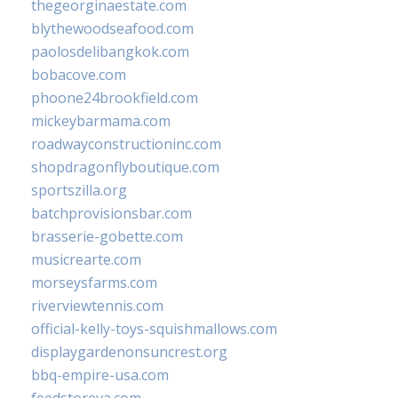
thegeorginaestate.com
blythewoodseafood.com
paolosdelibangkok.com
bobacove.com
phoone24brookfield.com
mickeybarmama.com
roadwayconstructioninc.com
shopdragonflyboutique.com
sportszilla.org
batchprovisionsbar.com
brasserie-gobette.com
musicrearte.com
morseysfarms.com
riverviewtennis.com
official-kelly-toys-squishmallows.com
displaygardenonsuncrest.org
bbq-empire-usa.com