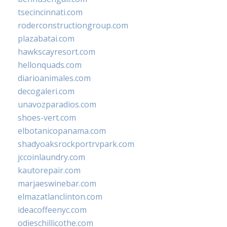
tsecincinnati.com
roderconstructiongroup.com
plazabatai.com
hawkscayresort.com
hellonquads.com
diarioanimales.com
decogaleri.com
unavozparadios.com
shoes-vert.com
elbotanicopanama.com
shadyoaksrockportrvpark.com
jccoinlaundry.com
kautorepair.com
marjaeswinebar.com
elmazatlanclinton.com
ideacoffeenyc.com
odieschillicothe.com