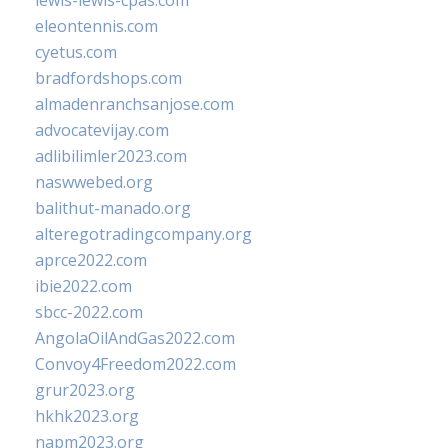
lewis-lewis-cpas.com
eleontennis.com
cyetus.com
bradfordshops.com
almadenranchsanjose.com
advocatevijay.com
adlibilimler2023.com
naswwebed.org
balithut-manado.org
alteregotradingcompany.org
aprce2022.com
ibie2022.com
sbcc-2022.com
AngolaOilAndGas2022.com
Convoy4Freedom2022.com
grur2023.org
hkhk2023.org
napm2023.org