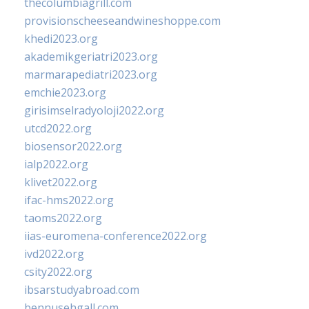
thecolumbiagrill.com
provisionscheeseandwineshoppe.com
khedi2023.org
akademikgeriatri2023.org
marmarapediatri2023.org
emchie2023.org
girisimselradyoloji2022.org
utcd2022.org
biosensor2022.org
ialp2022.org
klivet2022.org
ifac-hms2022.org
taoms2022.org
iias-euromena-conference2022.org
ivd2022.org
csity2022.org
ibsarstudyabroad.com
bennusehgall.com