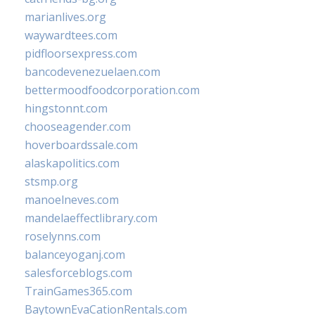
marianlives.org
waywardtees.com
pidfloorsexpress.com
bancodevenezuelaen.com
bettermoodfoodcorporation.com
hingstonnt.com
chooseagender.com
hoverboardssale.com
alaskapolitics.com
stsmp.org
manoelneves.com
mandelaeffectlibrary.com
roselynns.com
balanceyoganj.com
salesforceblogs.com
TrainGames365.com
BaytownEvaCationRentals.com