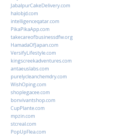
JabalpurCakeDelivery.com
halobjd.com
intelligenceqatar.com
PikaPikaApp.com
takecareofbusinessdfw.org
HamadaOfJapan.com
VersifyLifestyle.com
kingscreekadventures.com
antaeuslabs.com
purelycleanchemdry.com
WishOping.com
shoplegacee.com
bonvivantshop.com
CupPlante.com
mpzin.com
stcreal.com
PopUpFlea.com