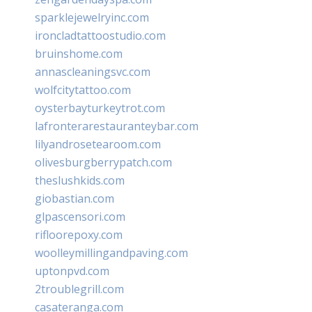
sparklejewelryinc.com
ironcladtattoostudio.com
bruinshome.com
annascleaningsvc.com
wolfcitytattoo.com
oysterbayturkeytrot.com
lafronterarestauranteybar.com
lilyandrosetearoom.com
olivesburgberrypatch.com
theslushkids.com
giobastian.com
glpascensori.com
rifloorepoxy.com
woolleymillingandpaving.com
uptonpvd.com
2troublegrill.com
casateranga.com