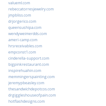
valueml.com
rebeccatorresjewelry.com
jmpbliss.com
drjorgerico.com
queensushipa.com
wendyweimerdds.com
ameri-camp.com
hrsreceivables.com
empconst1.com
cinderella-support.com
bigpinkrestaurant.com
inspirehuahin.com
memmingerspainting.com
jeremypbeasley.com
thesandwichdepotcos.com
drgiggleshouseofpain.com
hotflashdesigns.com