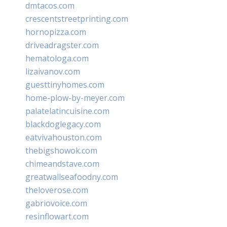
dmtacos.com
crescentstreetprinting.com
hornopizza.com
driveadragster.com
hematologa.com
lizaivanov.com
guesttinyhomes.com
home-plow-by-meyer.com
palatelatincuisine.com
blackdoglegacy.com
eatvivahouston.com
thebigshowok.com
chimeandstave.com
greatwallseafoodny.com
theloverose.com
gabriovoice.com
resinflowart.com