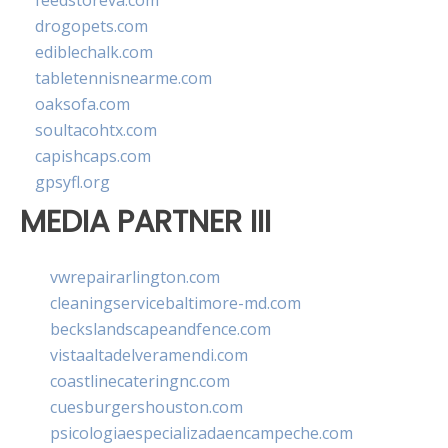
feedstoreva.com
drogopets.com
ediblechalk.com
tabletennisnearme.com
oaksofa.com
soultacohtx.com
capishcaps.com
gpsyfl.org
MEDIA PARTNER III
vwrepairarlington.com
cleaningservicebaltimore-md.com
beckslandscapeandfence.com
vistaaltadelveramendi.com
coastlinecateringnc.com
cuesburgershouston.com
psicologiaespecializadaencampeche.com