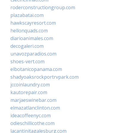
roderconstructiongroup.com
plazabatai.com
hawkscayresort.com
hellonquads.com
diarioanimales.com
decogaleri.com
unavozparadios.com
shoes-vert.com
elbotanicopanama.com
shadyoaksrockportrvpark.com
jccoinlaundry.com
kautorepair.com
marjaeswinebar.com
elmazatlanclinton.com
ideacoffeenyc.com
odieschillicothe.com
lacantinitagalesburg.com