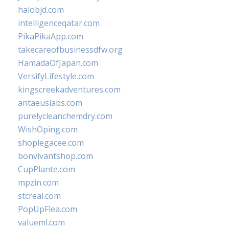
halobjd.com
intelligenceqatar.com
PikaPikaApp.com
takecareofbusinessdfw.org
HamadaOfJapan.com
VersifyLifestyle.com
kingscreekadventures.com
antaeuslabs.com
purelycleanchemdry.com
WishOping.com
shoplegacee.com
bonvivantshop.com
CupPlante.com
mpzin.com
stcreal.com
PopUpFlea.com
valueml.com