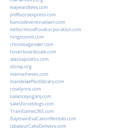
waywardtees.com
pidfloorsexpress.com
bancodevenezuelaen.com
bettermoodfoodcorporation.com
hingstonnt.com
chooseagender.com
hoverboardssale.com
alaskapolitics.com
stsmp.org
manoelneves.com
mandelaeffectlibrary.com
roselynns.com
balanceyoganj.com
salesforceblogs.com
TrainGames365.com
BaytownEvaCationRentals.com
JabalpurCakeDelivery.com