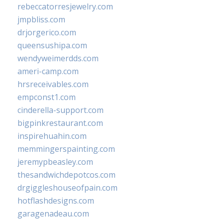
rebeccatorresjewelry.com
jmpbliss.com
drjorgerico.com
queensushipa.com
wendyweimerdds.com
ameri-camp.com
hrsreceivables.com
empconst1.com
cinderella-support.com
bigpinkrestaurant.com
inspirehuahin.com
memmingerspainting.com
jeremypbeasley.com
thesandwichdepotcos.com
drgiggleshouseofpain.com
hotflashdesigns.com
garagenadeau.com